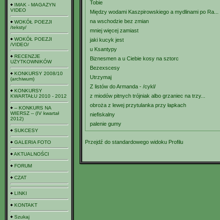
Tobie
IMAK - MAGAZYN
VIDEO
Między wodami Kaszpirowskiego a mydlinami po Ra...
na wschodzie bez zmian
WOKÓŁ POEZJI
/teksty/
mniej więcej zamiast
WOKÓŁ POEZJI
jaki kucyk jest
/VIDEO/
u Ksantypy
RECENZJE
Biznesmen a u Ciebie kosy na sztorc
UŻYTKOWNIKÓW
Bezexscesy
KONKURSY 2008/10
Utrzymaj
(archiwum)
Z listów do Armanda - /cykl/
KONKURSY
z miodów pitnych trójniak albo grzaniec na trzy...
KWARTAŁU 2010 - 2012
obroża z lewej przytulanka przy łapkach
-- KONKURS NA
WIERSZ -- (IV kwartał
niefiskalny
2012)
palenie gumy
SUKCESY
Przejdź do standardowego widoku Profilu
GALERIA FOTO
AKTUALNOŚCI
FORUM
CZAT
LINKI
KONTAKT
Szukaj