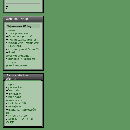
Wątki na Forum
Najnowsze Wpisy
slam?
...moje wiersze
Co to jest poezja?
"Na początku było sł...
Ksiądz Jan Twardowski
FRASZKI
Czy ten portal "umarł"?
Bank
wysokooprocento...
playlista- niezapomn...
Czy są
przechowywane...
Ostatnio dodane
Wiersze
optio
prawie tren
Wersalka
ŚNIEŻKA
prognoza
wskrzeszeni...
Bukolik 2026
to wyjście
Badania naukowców
po...
POWRACAMY
MOUNT EVEREST -
GŁĘB...