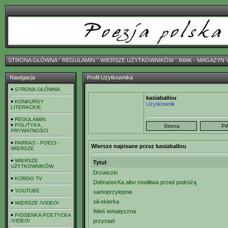
STRONA GŁÓWNA
ˇ
REGULAMIN
ˇ
WIERSZE UŻYTKOWNIKÓW
ˇ
IMAK - MAGAZYN 
Nawigacja
Profil Użytkownika
STRONA GŁÓWNA
kasiaballou
KONKURSY
Użytkownik
LITERACKIE
REGULAMIN
POLITYKA
PRYWATNOŚCI
PARNAS - POECI -
Wiersze napisane przez kasiaballou
WIERSZE
WIERSZE
Tytuł
UŻYTKOWNIKÓW
Drzwiczki
KORGO TV
DobranocKa albo modlitwa przed podróżą
YOUTUBE
samoprzylepnie
siii ekierka
WIERSZE /VIDEO/
Wieś tematyczna
PIOSENKA POETYCKA
/VIDEO/
przystań