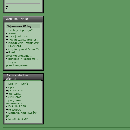
Wątki na Forum
Najnowsze Wpisy
Co to jest poezja?
slam?
...moje wiersze
"Na początku było sł...
Ksiądz Jan Twardowski
FRASZKI
Czy ten portal "umarł"?
Bank
wysokooprocento...
playlista- niezapomn...
Czy są
przechowywane...
Ostatnio dodane
Wiersze
MOTYLE MYŚLI
optio
prawie tren
Wersalka
ŚNIEŻKA
prognoza
wskrzeszeni...
Bukolik 2026
to wyjście
Badania naukowców
po...
POWRACAMY