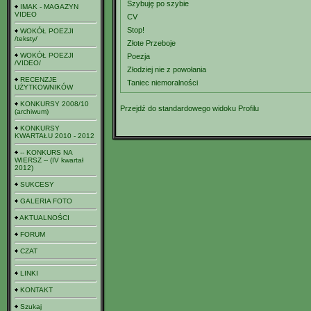
Szybuję po szybie
IMAK - MAGAZYN
VIDEO
CV
Stop!
WOKÓŁ POEZJI
/teksty/
Złote Przeboje
WOKÓŁ POEZJI
Poezja
/VIDEO/
Złodziej nie z powołania
RECENZJE
Taniec niemoralności
UŻYTKOWNIKÓW
KONKURSY 2008/10
Przejdź do standardowego widoku Profilu
(archiwum)
KONKURSY
KWARTAŁU 2010 - 2012
-- KONKURS NA
WIERSZ -- (IV kwartał
2012)
SUKCESY
GALERIA FOTO
AKTUALNOŚCI
FORUM
CZAT
LINKI
KONTAKT
Szukaj