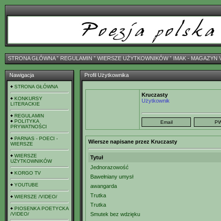
STRONA GŁÓWNA
ˇ
REGULAMIN
ˇ
WIERSZE UŻYTKOWNIKÓW
ˇ
IMAK - MAGAZYN 
Nawigacja
Profil Użytkownika
STRONA GŁÓWNA
Kruczasty
KONKURSY
Użytkownik
LITERACKIE
REGULAMIN
POLITYKA
PRYWATNOŚCI
PARNAS - POECI -
Wiersze napisane przez Kruczasty
WIERSZE
WIERSZE
Tytuł
UŻYTKOWNIKÓW
Jednorazowość
KORGO TV
Bawełniany umysł
YOUTUBE
awangarda
Trutka
WIERSZE /VIDEO/
Trutka
PIOSENKA POETYCKA
/VIDEO/
Smutek bez wdzięku