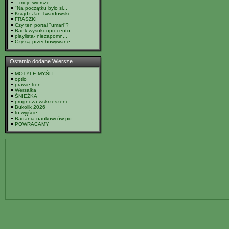
...moje wiersze
"Na początku było sł...
Ksiądz Jan Twardowski
FRASZKI
Czy ten portal "umarł"?
Bank wysokooprocento...
playlista- niezapomn...
Czy są przechowywane...
Ostatnio dodane Wiersze
MOTYLE MYŚLI
optio
prawie tren
Wersalka
ŚNIEŻKA
prognoza wskrzeszeni...
Bukolik 2026
to wyjście
Badania naukowców po...
POWRACAMY