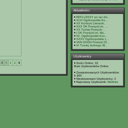
Aktualności
REFLLEKSY po raz dzi...
XLVI Ogólnopolski Ko...
XX Konkurs Literacki...
XXX OK Poetycki im. ...
XX Turniej Poetycki ...
I OK Poetycki im. Ma...
52. Ogólnopolski Kon...
XXXV Ogólnopolskie L...
VAN GOGH Festival 20...
IX Turniej Jednego W...
Użytkownicy
z 3
<
1
2
3
Gości Online: 32
Brak Użytkowników Online
Zarejestrowanych Użytkowników:
6 460
Nieaktywowani Użytkownicy: 2
Najnowszy Użytkownik:
Marletta