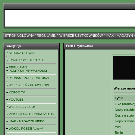
STRONA GŁÓWNA
ˇ
REGULAMIN
ˇ
WIERSZE UŻYTKOWNIKÓW
ˇ
IMAK - MAGAZYN 
Nawigacja
Profil Użytkownika
STRONA GŁÓWNA
KONKURSY LITERACKIE
REGULAMIN
POLITYKA PRYWATNOŚCI
PARNAS - POECI - WIERSZE
WIERSZE UŻYTKOWNIKÓW
Wiersze napi
KORGO TV
Tytuł
YOUTUBE
Oko (drabble
WIERSZE /VIDEO/
Nowy (drabbl
PIOSENKA POETYCKA /VIDEO/
Coś się stało
niepotrzebnie
IMAK - MAGAZYN VIDEO
trud
WOKÓŁ POEZJI /teksty/
Berlin