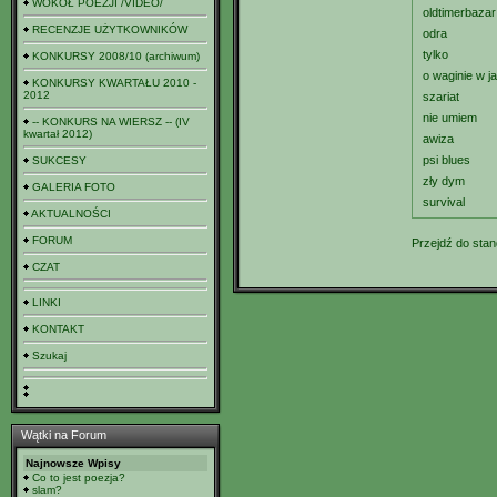
WOKÓŁ POEZJI /VIDEO/
oldtimerbazar
RECENZJE UŻYTKOWNIKÓW
odra
tylko
KONKURSY 2008/10 (archiwum)
o waginie w j
KONKURSY KWARTAŁU 2010 -
2012
szariat
nie umiem
-- KONKURS NA WIERSZ -- (IV
kwartał 2012)
awiza
psi blues
SUKCESY
zły dym
GALERIA FOTO
survival
AKTUALNOŚCI
FORUM
Przejdź do stan
CZAT
LINKI
KONTAKT
Szukaj
Wątki na Forum
Najnowsze Wpisy
Co to jest poezja?
slam?