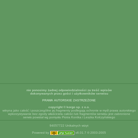
nie ponosimy żadnej odpowiedzialności za treść wpisów
dokonywanych przez gości i użytkowników serwisu
PRAWA AUTORSKIE ZASTRZEŻONE
copyright © korgo sp. z o.o.
witryna jako całość i poszczególne jej fragmenty podlegają ochronie w myśl prawa autorskiego
wykorzystywanie bez zgody właściciela całości lub fragmentów serwisu jest zabronione
serwis powstał wg pomysłu Piotra Kontka i Leszka Kolczyńskiego
94057722 Unikalnych wizyt
Powered by
v6.01.7 © 2003-2005