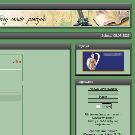
Sobota, 08.08.2026
Pajacyk
offline
Logowanie
Nazwa Użytkownika
Hasło
Nie jesteś jeszcze naszym
Użytkownikiem?
Kilknij TUTAJ
żeby się
zarejestrować.
Zapomniane hasło?
Wyślemy nowe, kliknij
TUTAJ
.