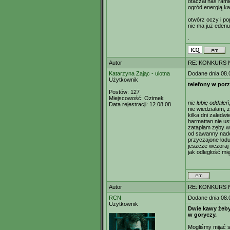
otaczał nas rami
ogród energią k
otwórz oczy i po
nie ma już edenu
.
Autor
RE: KONKURS N
Katarzyna Zając - ulotna
Dodane dnia 08.
Użytkownik
telefony w por
Postów:
127
Miejscowość:
Ozimek
nie lubię oddaleń
Data rejestracji:
12.08.08
nie wiedziałam, 
kilka dni zaledwi
harmattan nie ust
zatapiam zęby w 
od sawanny nadc
przyczajone ładu
jeszcze wczoraj 
jak odległość mi
Autor
RE: KONKURS N
RCN
Dodane dnia 08.
Użytkownik
Dwie kawy żeby
w goryczy.
Mogliśmy mijać s