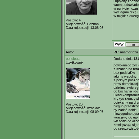
i upojony zaczn
wtem podświadom
w punkcie i czas
wyciągam rękę i
w miękisz dużeg
Postów:
4
Miejscowość:
Poznań
Data rejestracji:
13.06.08
Autor
RE: anamorfoza
penelopa
Dodane dnia 13.
Użytkownik
powołani do życi
z szansą na ter
bez podziałów
jakimś wspólny
z pełnym posza
praw demokracji
dzielimy zwierzę
do kochania i do
układ kompromi
kryzys rzeczywi
uciekamy na dru
Postów:
20
biegun przestrze
Miejscowość:
wroclaw
by zadać sobie -
Data rejestracji:
08.09.07
niewygodne pyta
wracamy do mo
wiszenia na drz
zmniejszają się o
od rzeczywistoś