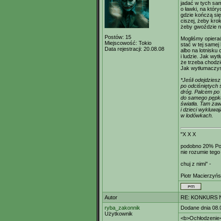
jadać w tych sa
o ławki, na któr
gdzie kończą się
ciszej, żeby krok
żeby gwoździe ni
Postów:
15
Mogliśmy opierać
Miejscowość:
Tokio
stać w tej samej k
Data rejestracji:
20.08.08
albo na lotnisku
i ludzie. Jak wy
że trzeba chodzi
Jak wytłumaczys
*Jeśli odejdziesz
po odciśniętych 
dróg. Palcem po
do samego pępk
światła. Tam zaw
i dzieci wykluwaj
w lodówkach.
"X X X
podobno 20% Po
nie rozumie tego
chuj z nimi" -
Piotr Macierzyńs
Autor
RE: KONKURS N
ryba_zakonnik
Dodane dnia 08.
Użytkownik
<b>Ochłodzenie