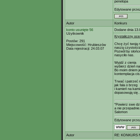
penelopa
Edytowane prz
Autor
Konkurs
konto usunięte 56
Dodane dnia 13.
Użytkownik
Krystaliczny oc
Postów:
291
Chcę żyć twoją m
Miejscowość:
Hrubieszów
naszą czystością
Data rejestracji:
24.03.07
Pozwól by słońc
nasyciło nas.
Wyjdź z cienia
wybierz dzień na
Bo moim dniem j
kontemplacja cis
Trwać i patrzeć
jak fala o brzeg
i kamień na kami
dopasowują się..
"Powierz swe dzi
a nie przepadnie.
Salomon
Edytowane prz
Autor
RE: KONKURS N