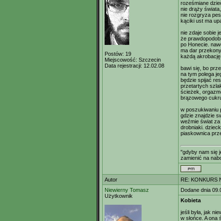
roześmiane dziec
nie drąży świata,
nie rozgryza pes
kąciki ust ma u
nie zdaje sobie 
że prawdopodobn
po Honecie. nawe
ma dar przekon
Postów:
19
każdą akrobację
Miejscowość:
Szczecin
Data rejestracji:
12.02.08
bawi się, bo prz
na tym polega jeg
będzie spijać re
przetartych szla
ścieżek, orgazm
brązowego cukr
w poszukiwaniu 
gdzie znajdzie s
weźmie świat za 
drobniaki. dziec
piaskownica prze
"gdyby nam się 
zamienić na nab
Autor
RE: KONKURS N
Niewierny Tomasz
Dodane dnia 09.
Użytkownik
Kobieta
jeśli była, jak 
w słońce. A ona ś