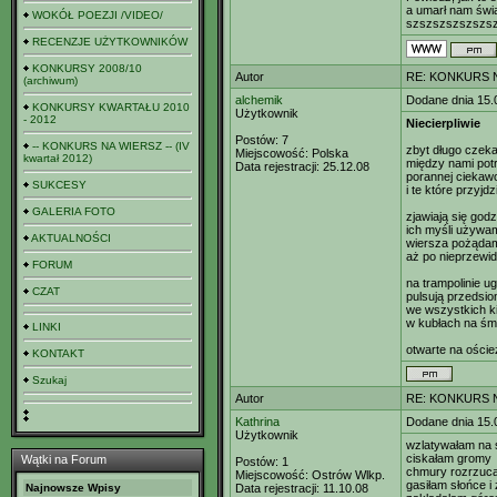
a umarł nam świ
WOKÓŁ POEZJI /VIDEO/
szszszszszszs
RECENZJE UŻYTKOWNIKÓW
KONKURSY 2008/10
Autor
RE: KONKURS N
(archiwum)
alchemik
Dodane dnia 15.
KONKURSY KWARTAŁU 2010
Użytkownik
- 2012
Niecierpliwie
Postów:
7
-- KONKURS NA WIERSZ -- (IV
zbyt długo czeka
Miejscowość:
Polska
kwartał 2012)
między nami potr
Data rejestracji:
25.12.08
porannej ciekaw
SUKCESY
i te które przyjd
GALERIA FOTO
zjawiają się god
ich myśli używa
AKTUALNOŚCI
wiersza pożąda
aż po nieprzewid
FORUM
na trampolinie u
CZAT
pulsują przedsio
we wszystkich k
w kubłach na śmi
LINKI
otwarte na oście
KONTAKT
Szukaj
Autor
RE: KONKURS N
Kathrina
Dodane dnia 15.
Użytkownik
wzlatywałam na 
ciskałam gromy
Wątki na Forum
Postów:
1
chmury rozrzuca
Miejscowość:
Ostrów Wlkp.
gasiłam słońce i
Najnowsze Wpisy
Data rejestracji:
11.10.08