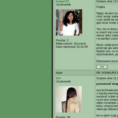
krybar123
Dodane dnia 13.
Użytkownik
Pogłos
Nigdy nie jest
na
choć wciąż wabi
czas dzieli się na
gdy
teraz
trwać 
Ten, kto w domu 
w snach się czas
nieraz tylko zat
i w pamięci zas
Postów:
2
Miejscowość:
Szczecin
Może zdoła prze
Data rejestracji:
01.01.09
jeżeli tak jak
wte
będzie tym, co na
wytchnieniem, j
Edytowane prz
Autor
RE: KONKURS N
DrV
Dodane dnia 11.
Użytkownik
przestrzeń ter
wszechświat jes
z każdą warstwą 
wyobraź sobie n
czym jest zmiana
silnie rozwinięt
który chwyta twój
obiecuje odtwarz
bo w ulach żyją 
Postów:
38