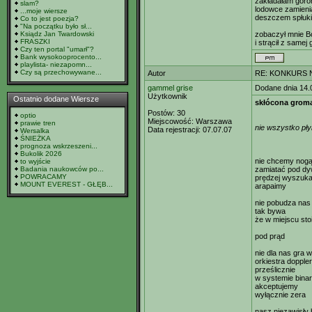
zakładałam gór
slam?
lodowce zamieni
...moje wiersze
deszczem spłuki
Co to jest poezja?
"Na początku było sł...
Ksiądz Jan Twardowski
zobaczył mnie B
FRASZKI
i strącił z samej 
Czy ten portal "umarł"?
Bank wysokooprocento...
playlista- niezapomn...
Czy są przechowywane...
Autor
RE: KONKURS N
gammel grise
Dodane dnia 14.
Użytkownik
Ostatnio dodane Wiersze
skłócona gromad
Postów:
30
optio
Miejscowość:
Warszawa
prawie tren
nie wszystko pły
Data rejestracji:
07.07.07
Wersalka
ŚNIEŻKA
prognoza wskrzeszeni...
Bukolik 2026
nie chcemy nog
to wyjście
Badania naukowców po...
zamiatać pod d
POWRACAMY
prędzej wyszuk
MOUNT EVEREST - GŁĘB...
arapaimy
nie pobudza nas
tak bywa
że w miejscu st
pod prąd
nie dla nas gra 
orkiestra dopple
prześlicznie
w systemie bina
akceptujemy
wyłącznie zera
nasz niezawisły 