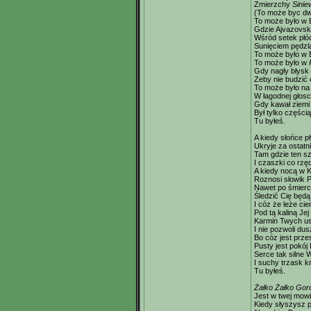
Zmierzchy
Sinie
(To może byc dw
To może było w 
Gdzie Ajvazovski
Wśród setek płó
Sunięciem pędzl
To może było w 
To może było w
R
Gdy nagły błys
Zeby nie budzić
To może było na 
W łagodnej głos
Gdy kawał ziemi
Był tylko części
Tu byłeś.
A kiedy słońce p
Ukryje za ostat
Tam gdzie ten sz
I czaszki co rzę
A kiedy nocą w 
Roznosi słowik 
Nawet po śmierc
Śledzić Cię będ
I cóz że leże ci
Pod tą kaliną Je
Karmin Twych us
I nie pozwoli du
Bo cóz jest prze
Pusty jest pokój
Serce tak silne 
I suchy trzask k
Tu byłeś.
Żałko Żałko Goro
Jest w twej mow
Kiedy słyszysz p