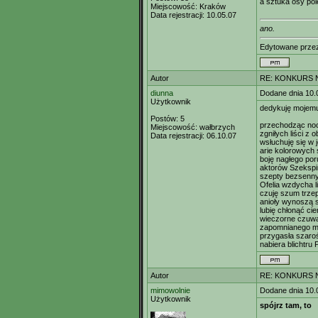
a sztuka osy pol
Miejscowość:
Kraków
Data rejestracji:
10.05.07
ano.
Edytowane prz
Autor
RE: KONKURS N
diunna
Dodane dnia 10.
Użytkownik
dedykuję mojemu
Postów:
5
przechodząc noc
Miejscowość:
wałbrzych
zgniłych liści z 
Data rejestracji:
06.10.07
wsłuchuję się w 
arie kolorowych
boję nagłego por
aktorów Szekspi
szepty bezsenny
Ofelia wzdycha li
czuję szum trze
anioły wynoszą s
lubię chłonąć ci
wieczorne czuw
zapomnianego m
przygasła szaro
nabiera blichtru
Autor
RE: KONKURS N
mimowolnie
Dodane dnia 10.
Użytkownik
spójrz tam, to