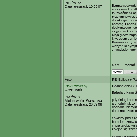
Postów:
66
Barman powiedzi
Data rejestracji:
10.03.07
i narysował na dł
tak właśnie to cz
przyjemne wraże
do jakiegoś dom
herbatę. I nasze
doskonałości, uci
czyjeś łóżko, cz
Moja głowa zapa
kryzysem sumien
Ponieważ czyny 
wszystkie sympt
z niewiadomego 
a.zet -- Poznań -
Autor
RE: Ballada o Pa
Ptak Piwniczny
Dodane dnia 08.
Użytkownik
Ballada o Panu Ś
Postów:
8
gdy śnieg i noc 
Miejscowość:
Warszawa
a chodnik skrzy 
Data rejestracji:
26.09.08
dochodzi niczym
do domu czterec
zawiany przesze
bo celem znów u
chciał zrobić ws
kolejno się sześ
mówią na niego 