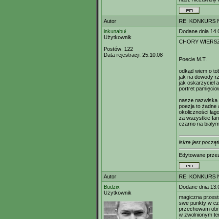
Autor
RE: KONKURS N
inkunabuł
Dodane dnia 14.
Użytkownik
CHORY WIERS
Postów:
122
Data rejestracji:
25.10.08
Poecie M.T.
odkąd wiem o tob
jak na dowody r
jak oskarżyciel 
portret pamięci
nasze nazwiska s
poezja to żadne a
okoliczności łag
za wszystkie fan
czarno na białym
iskra jest począt
Edytowane prz
Autor
RE: KONKURS N
Budzix
Dodane dnia 13.
Użytkownik
magiczna przestr
swe punkty w cz
przechowam obr
w zwolnionym tem