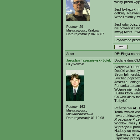
włosy przed wyjś
Jeśli był język, m
dotknął. Nazwał i
Wrócił między zw
Jeśli odwrócisz 
Postów:
29
nie odwrócisz n
Miejscowość:
Kraków
swoją twarz. Ew
Data rejestracji:
04.07.07
Edytowane prz
Autor
RE: Elegia na od
Jarosław Trześniewski-Jotek
Dodane dnia 09.
Użytkownik
Sierpien AD 19
Dopóki wolno pły
Szum fal morskic
Słychać poprzez
Jeszcze Leningr
Fontanka ta sam
Wołanie niemych
I Biblia która wł
Co widziała w to
Tu byłeś
Postów:
163
Październik AD 
Miejscowość:
Tomik twoich wi
Mława/Warszawa
I twarz dziewcz
Data rejestracji:
01.12.08
Prospekcie
Prze
W obłoku węzy T
W przejściu po
Hadesy sę miesz
I dziewczynek z 
I śpiewają przze