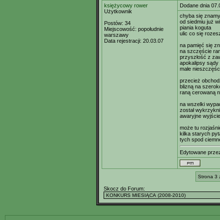
księżycowy rower
Dodane dnia 07.
Użytkownik
chyba się znam
od siedmiu już w
Postów:
34
piania koguta
Miejscowość:
popołudnie
ulic co się rozes
warszawy
Data rejestracji:
20.03.07
na pamięć się z
na szczęście ra
przyszłość z za
apokalipsy sądy
małe nieszczęśc
przecież obchod
blizną na szero
raną cerowaną 
na wszelki wypa
został wykrzykn
awaryjne wyjści
może tu rozjaśni
kilka starych py
tych spod ciemn
Edytowane prz
Strona 3 
Skocz do Forum: