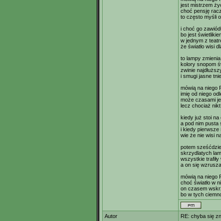
jest mistrzem ży
choć pensję racz
to często myśli o
i choć go zawiód
bo jest świetlik
w jednym z teat
że światło wisi d
to lampy zmienia
kolory snopom ś
zwinie najdłuższ
i smugi jasne tn
mówią na niego 
imię od niego odle
może czasami je
lecz chociaż nikt
kiedy już stoi na
a pod nim pusta
i kiedy pierwsze 
wie że nie wisi 
potem sześćdzies
skrzydlatych la
wszystkie trafił
a on się wzrusz
mówią na niego 
choć światło w n
on czasem wskrz
bo w tych ciemn
Autor
RE: chyba się 