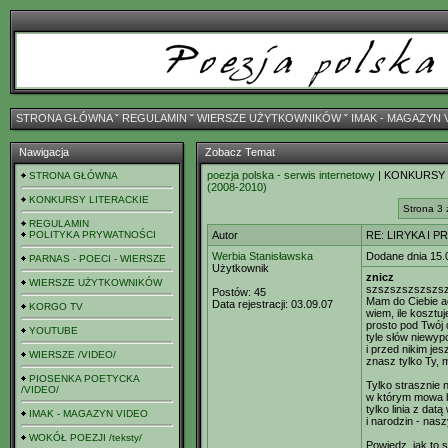
STRONA GŁÓWNA
ˇ
REGULAMIN
ˇ
WIERSZE UŻYTKOWNIKÓW
ˇ
IMAK - MAGAZYN 
Nawigacja
Zobacz Temat
poezja polska - serwis internetowy
| KONKURSY
STRONA GŁÓWNA
(2008-2010)
KONKURSY LITERACKIE
Strona 3 
REGULAMIN
POLITYKA PRYWATNOŚCI
Autor
RE: LIRYKA I 
Werbia Stanisławska
Dodane dnia 15.
PARNAS - POECI - WIERSZE
Użytkownik
znicz
WIERSZE UŻYTKOWNIKÓW
szszszszszszs
Postów:
45
Mam do Ciebie ad
Data rejestracji:
03.09.07
KORGO TV
wiem, ile kosztu
prosto pod Twój
YOUTUBE
tyle słów niewyp
i przed nikim jes
WIERSZE /VIDEO/
znasz tylko Ty, 
PIOSENKA POETYCKA
Tylko strasznie 
/VIDEO/
w którym mowa b
tylko linia z da
IMAK - MAGAZYN VIDEO
i narodzin - nas
WOKÓŁ POEZJI /teksty/
Powiedz, jak to 