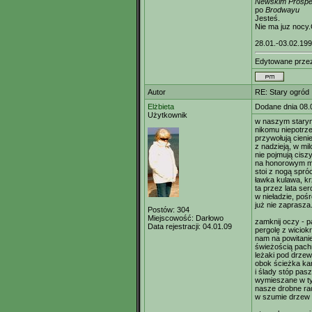
Newskim Prosp
po
Brodwayu
Jesteś.
Nie ma juz nocy
28.01.-03.02.19
Edytowane prz
Autor
RE: Stary ogród
Elżbieta
Dodane dnia 08.
Użytkownik
w naszym starym
nikomu niepotrz
przywołują cien
z nadzieją, w mi
nie pojmują ciszy
na honorowym mi
stoi z nogą spró
ławka kulawa, kr
ta przez lata se
w nieładzie, poś
już nie zaprasza
Postów:
304
Miejscowość:
Darłowo
zamknij oczy - p
Data rejestracji:
04.01.09
pergolę z wiciok
nam na powitanie
świeżością pachn
leżaki pod drze
obok ścieżka ka
i ślady stóp pas
wymieszane w ty
nasze drobne rad
w szumie drzew 