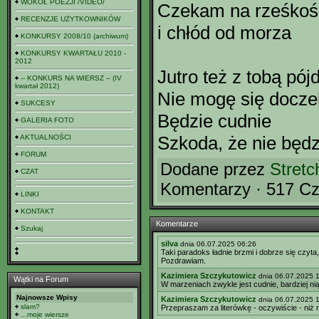
WOKÓŁ POEZJI /VIDEO/
Czekam na rześkoś
RECENZJE UŻYTKOWNIKÓW
i chłód od morza
KONKURSY 2008/10 (archiwum)
KONKURSY KWARTAŁU 2010 -
2012
Jutro też z tobą pój
-- KONKURS NA WIERSZ -- (IV
kwartał 2012)
Nie mogę się docz
SUKCESY
Będzie cudnie
GALERIA FOTO
Szkoda, że nie będz
AKTUALNOŚCI
FORUM
Dodane przez
Stretc
CZAT
Komentarzy · 517 Cz
LINKI
KONTAKT
Komentarze
Szukaj
silva
dnia 06.07.2025 06:26
Taki paradoks ładnie brzmi i dobrze się czyta, 
Pozdrawiam.
Kazimiera Szczykutowicz
dnia 06.07.2025 
Wątki na Forum
W marzeniach zwykle jest cudnie, bardziej nią
Najnowsze Wpisy
Kazimiera Szczykutowicz
dnia 06.07.2025 
slam?
Przepraszam za literówkę - oczywiście - niż n
...moje wiersze