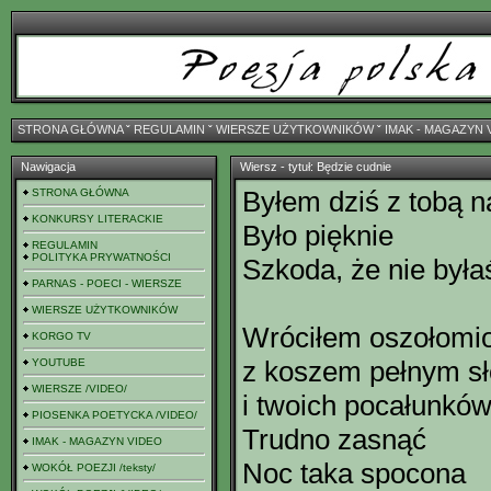
STRONA GŁÓWNA
ˇ
REGULAMIN
ˇ
WIERSZE UŻYTKOWNIKÓW
ˇ
IMAK - MAGAZYN 
Nawigacja
Wiersz - tytuł: Będzie cudnie
Byłem dziś z tobą 
STRONA GŁÓWNA
KONKURSY LITERACKIE
Było pięknie
REGULAMIN
POLITYKA PRYWATNOŚCI
Szkoda, że nie był
PARNAS - POECI - WIERSZE
WIERSZE UŻYTKOWNIKÓW
Wróciłem oszołomi
KORGO TV
z koszem pełnym s
YOUTUBE
WIERSZE /VIDEO/
i twoich pocałunkó
PIOSENKA POETYCKA /VIDEO/
Trudno zasnąć
IMAK - MAGAZYN VIDEO
Noc taka spocona
WOKÓŁ POEZJI /teksty/