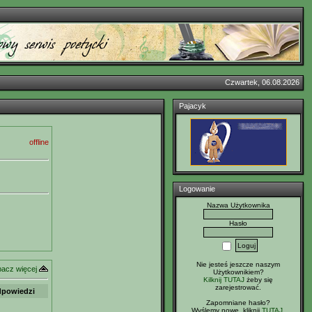
Czwartek, 06.08.2026
Pajacyk
offline
Logowanie
Nazwa Użytkownika
Hasło
Nie jesteś jeszcze naszym
acz więcej
Użytkownikiem?
Kilknij TUTAJ
żeby się
zarejestrować.
powiedzi
Zapomniane hasło?
Wyślemy nowe, kliknij
TUTAJ
.