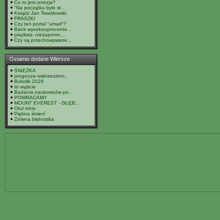
Co to jest poezja?
"Na początku było sł...
Ksiądz Jan Twardowski
FRASZKI
Czy ten portal "umarł"?
Bank wysokooprocento...
playlista- niezapomn...
Czy są przechowywane...
Ostatnio dodane Wiersze
ŚNIEŻKA
prognoza wskrzeszeni...
Bukolik 2026
to wyjście
Badania naukowców po...
POWRACAMY
MOUNT EVEREST - GŁĘB...
Otul mnie
Piękna śmierć
Żniwna błahostka