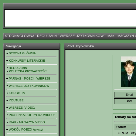
STRONA GŁÓWNA
ˇ
REGULAMIN
ˇ
WIERSZE UŻYTKOWNIKÓW
ˇ
IMAK - MAGAZYN 
Nawigacja
Profil Użytkownika
STRONA GŁÓWNA
KONKURSY LITERACKIE
REGULAMIN
POLITYKA PRYWATNOŚCI
PARNAS - POECI - WIERSZE
WIERSZE UŻYTKOWNIKÓW
KORGO TV
YOUTUBE
WIERSZE /VIDEO/
PIOSENKA POETYCKA /VIDEO/
Tematy na fo
IMAK - MAGAZYN VIDEO
Forum
WOKÓŁ POEZJI /teksty/
FORUM - czyl