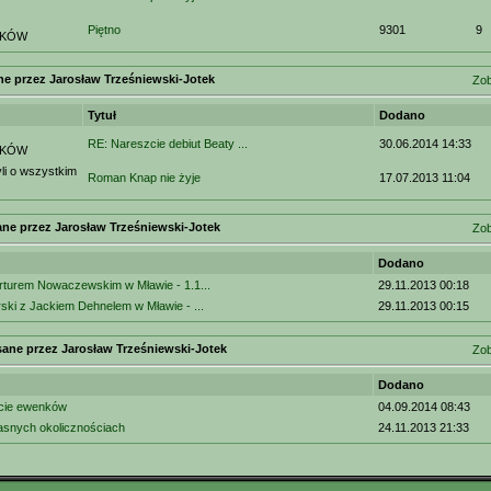
Piętno
9301
9
IKÓW
ne przez Jarosław Trześniewski-Jotek
Zob
Tytuł
Dodano
RE: Nareszcie debiut Beaty ...
30.06.2014 14:33
IKÓW
i o wszystkim
Roman Knap nie żyje
17.07.2013 11:04
ne przez Jarosław Trześniewski-Jotek
Zob
Dodano
Arturem Nowaczewskim w Mławie - 1.1...
29.11.2013 00:18
ski z Jackiem Dehnelem w Mławie - ...
29.11.2013 00:15
sane przez Jarosław Trześniewski-Jotek
Zob
Dodano
ście ewenków
04.09.2014 08:43
jasnych okolicznościach
24.11.2013 21:33