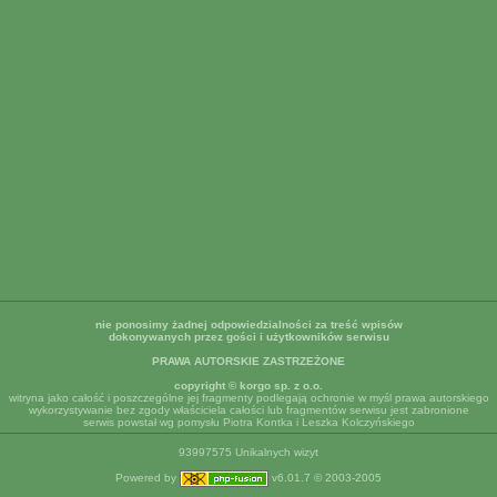
nie ponosimy żadnej odpowiedzialności za treść wpisów
dokonywanych przez gości i użytkowników serwisu
PRAWA AUTORSKIE ZASTRZEŻONE
copyright © korgo sp. z o.o.
witryna jako całość i poszczególne jej fragmenty podlegają ochronie w myśl prawa autorskiego
wykorzystywanie bez zgody właściciela całości lub fragmentów serwisu jest zabronione
serwis powstał wg pomysłu Piotra Kontka i Leszka Kolczyńskiego
93997575 Unikalnych wizyt
Powered by
v6.01.7 © 2003-2005