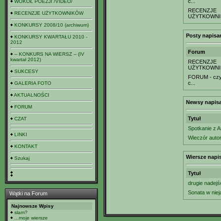
c...
WOKÓŁ POEZJI /VIDEO/
RECENZJE
RECENZJE UŻYTKOWNIKÓW
UŻYTKOWN
KONKURSY 2008/10 (archiwum)
Posty napisa
KONKURSY KWARTAŁU 2010 -
2012
Forum
-- KONKURS NA WIERSZ -- (IV
kwartał 2012)
RECENZJE
UŻYTKOWN
SUKCESY
FORUM - czyl
c...
GALERIA FOTO
AKTUALNOŚCI
Newsy napisa
FORUM
Tytuł
CZAT
Spotkanie z 
LINKI
Wieczór autor
KONTAKT
Wiersze napi
Szukaj
Tytuł
drugie nadej
Sonata w nie
Wątki na Forum
Najnowsze Wpisy
slam?
...moje wiersze