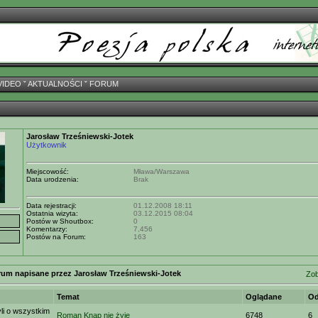
VIDEO
ˇ
AKTUALNOŚCI
ˇ
FORUM
Jarosław Trześniewski-Jotek
Użytkownik
Miejscowość:
Mława/Warszawa
Data urodzenia:
Brak
Data rejestracji:
01.12.2008 18:11
Ostatnia wizyta:
03.12.2015 08:04
Postów w Shoutbox:
0
Komentarzy:
7,456
Postów na Forum:
163
rum napisane przez Jarosław Trześniewski-Jotek
Zob
Temat
Oglądane
Od
i o wszystkim
Roman Knap nie żyje
6748
6