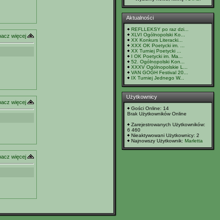
Aktualności
REFLLEKSY po raz dzi...
XLVI Ogólnopolski Ko...
acz więcej
XX Konkurs Literacki...
XXX OK Poetycki im. ...
XX Turniej Poetycki ...
I OK Poetycki im. Ma...
52. Ogólnopolski Kon...
XXXV Ogólnopolskie L...
VAN GOGH Festival 20...
IX Turniej Jednego W...
Użytkownicy
acz więcej
Gości Online: 14
Brak Użytkowników Online
Zarejestrowanych Użytkowników:
6 460
Nieaktywowani Użytkownicy: 2
Najnowszy Użytkownik:
Marletta
acz więcej