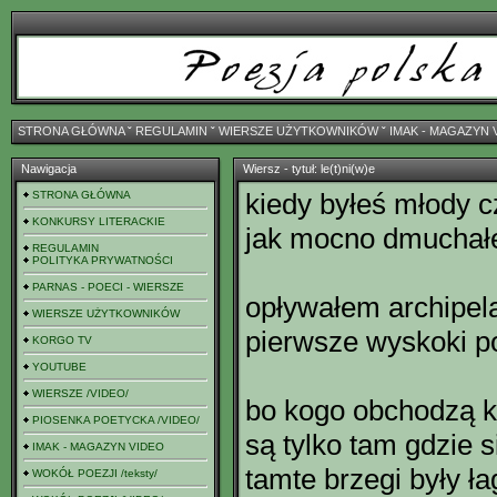
STRONA GŁÓWNA
ˇ
REGULAMIN
ˇ
WIERSZE UŻYTKOWNIKÓW
ˇ
IMAK - MAGAZYN 
Nawigacja
Wiersz - tytuł: le(t)ni(w)e
kiedy byłeś młody c
STRONA GŁÓWNA
KONKURSY LITERACKIE
jak mocno dmuchałe
REGULAMIN
POLITYKA PRYWATNOŚCI
PARNAS - POECI - WIERSZE
opływałem archipel
WIERSZE UŻYTKOWNIKÓW
pierwsze wyskoki p
KORGO TV
YOUTUBE
WIERSZE /VIDEO/
bo kogo obchodzą k
PIOSENKA POETYCKA /VIDEO/
są tylko tam gdzie 
IMAK - MAGAZYN VIDEO
tamte brzegi były ł
WOKÓŁ POEZJI /teksty/