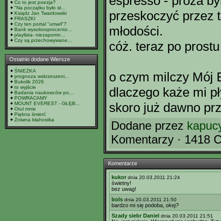
espresso - proza by
Co to jest poezja?
"Na początku było sł...
przeskoczyć przez te
Ksiądz Jan Twardowski
FRASZKI
Czy ten portal "umarł"?
młodości.
Bank wysokooprocento...
playlista- niezapomn...
Czy są przechowywane...
cóż. teraz po prost
Ostatnio dodane Wiersze
ŚNIEŻKA
o czym milczy Mój 
prognoza wskrzeszeni...
Bukolik 2026
to wyjście
dlaczego każe mi pł
Badania naukowców po...
POWRACAMY
skoro już dawno p
MOUNT EVEREST - GŁĘB...
Otul mnie
Piękna śmierć
Żniwna błahostka
Dodane przez
kapuc
Komentarzy · 1418 C
Komentarze
kukor
dnia 20.03.2011 21:24
świetny!
bez uwag!
bols
dnia 20.03.2011 21:50
bardzo mi się podoba,
okej?
Szady siebr Daniel
dnia 20.03.2011 21:51