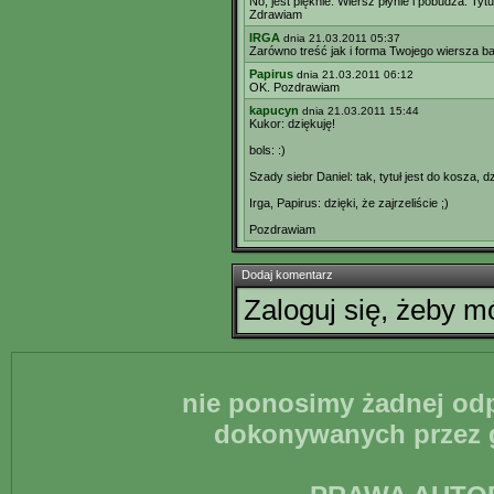
No, jest pięknie. Wiersz płynie i pobudza. Ty
Zdrawiam
IRGA
dnia 21.03.2011 05:37
Zarówno treść jak i forma Twojego wiersza b
Papirus
dnia 21.03.2011 06:12
OK. Pozdrawiam
kapucyn
dnia 21.03.2011 15:44
Kukor: dziękuję!
bols: :)
Szady siebr Daniel: tak, tytuł jest do kosza, d
Irga, Papirus: dzięki, że zajrzeliście ;)
Pozdrawiam
Dodaj komentarz
Zaloguj się, żeby 
nie ponosimy żadnej odp
dokonywanych przez g