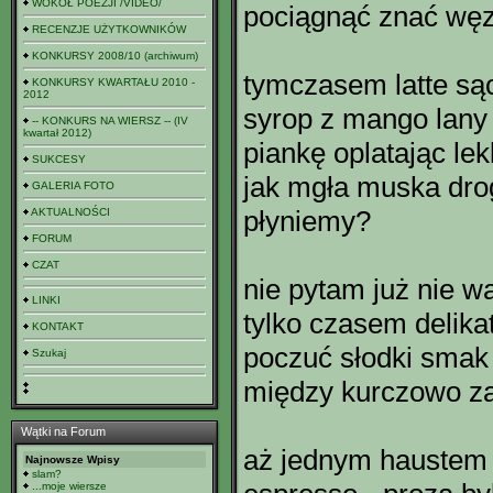
WOKÓŁ POEZJI /VIDEO/
pociągnąć znać węzł
RECENZJE UŻYTKOWNIKÓW
KONKURSY 2008/10 (archiwum)
tymczasem latte sąc
KONKURSY KWARTAŁU 2010 -
2012
syrop z mango lany 
-- KONKURS NA WIERSZ -- (IV
kwartał 2012)
piankę oplatając lek
SUKCESY
jak mgła muska dro
GALERIA FOTO
płyniemy?
AKTUALNOŚCI
FORUM
CZAT
nie pytam już nie wa
LINKI
tylko czasem delika
KONTAKT
poczuć słodki smak 
Szukaj
między kurczowo za
Wątki na Forum
aż jednym haustem 
Najnowsze Wpisy
slam?
...moje wiersze