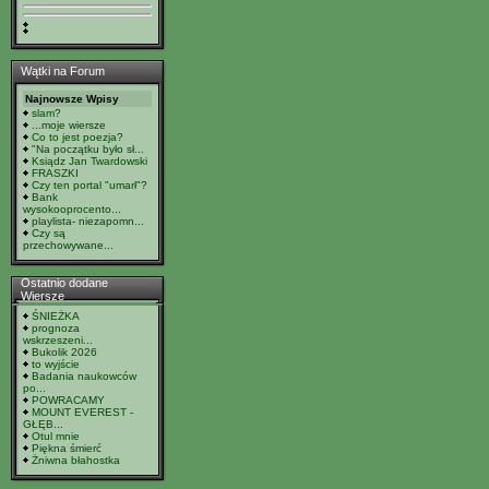
Wątki na Forum
Najnowsze Wpisy
slam?
...moje wiersze
Co to jest poezja?
"Na początku było sł...
Ksiądz Jan Twardowski
FRASZKI
Czy ten portal "umarł"?
Bank
wysokooprocento...
playlista- niezapomn...
Czy są
przechowywane...
Ostatnio dodane
Wiersze
ŚNIEŻKA
prognoza
wskrzeszeni...
Bukolik 2026
to wyjście
Badania naukowców
po...
POWRACAMY
MOUNT EVEREST -
GŁĘB...
Otul mnie
Piękna śmierć
Żniwna błahostka