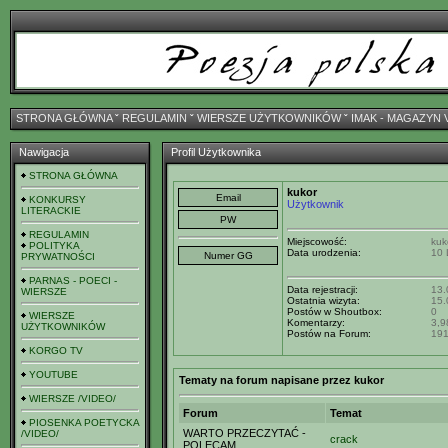
STRONA GŁÓWNA
ˇ
REGULAMIN
ˇ
WIERSZE UŻYTKOWNIKÓW
ˇ
IMAK - MAGAZYN 
Nawigacja
Profil Użytkownika
STRONA GŁÓWNA
kukor
KONKURSY
Użytkownik
LITERACKIE
REGULAMIN
Miejscowość:
kuk
POLITYKA
Data urodzenia:
10 
PRYWATNOŚCI
PARNAS - POECI -
Data rejestracji:
13.
WIERSZE
Ostatnia wizyta:
15.
Postów w Shoutbox:
0
WIERSZE
Komentarzy:
3,9
UŻYTKOWNIKÓW
Postów na Forum:
19
KORGO TV
YOUTUBE
Tematy na forum napisane przez kukor
WIERSZE /VIDEO/
Forum
Temat
PIOSENKA POETYCKA
WARTO PRZECZYTAĆ -
/VIDEO/
crack
POLECAM