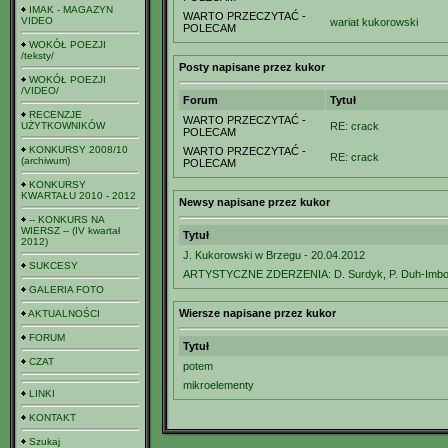
IMAK - MAGAZYN
WARTO PRZECZYTAĆ -
VIDEO
wariat kukorowski
POLECAM
WOKÓŁ POEZJI
/teksty/
Posty napisane przez kukor
WOKÓŁ POEZJI
/VIDEO/
Forum
Tytuł
RECENZJE
WARTO PRZECZYTAĆ -
UŻYTKOWNIKÓW
RE: crack
POLECAM
KONKURSY 2008/10
WARTO PRZECZYTAĆ -
RE: crack
(archiwum)
POLECAM
KONKURSY
KWARTAŁU 2010 - 2012
Newsy napisane przez kukor
-- KONKURS NA
WIERSZ -- (IV kwartał
Tytuł
2012)
J. Kukorowski w Brzegu - 20.04.2012
SUKCESY
ARTYSTYCZNE ZDERZENIA: D. Surdyk, P. Duh-Imbor,
GALERIA FOTO
Wiersze napisane przez kukor
AKTUALNOŚCI
FORUM
Tytuł
CZAT
potem
mikroelementy
LINKI
KONTAKT
Szukaj