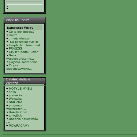
Wątki na Forum
Najnowsze Wpisy
Co to jest poezja?
slam?
...moje wiersze
"Na początku było sł...
Ksiądz Jan Twardowski
FRASZKI
Czy ten portal "umarł"?
Bank
wysokooprocento...
playlista- niezapomn...
Czy są
przechowywane...
Ostatnio dodane
Wiersze
MOTYLE MYŚLI
optio
prawie tren
Wersalka
ŚNIEŻKA
prognoza
wskrzeszeni...
Bukolik 2026
to wyjście
Badania naukowców
po...
POWRACAMY