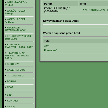
IMAK - MAGAZYN
Forum
Tytuł
VIDEO
KONKURS MIESIĄCA
RE: KONKURS NA WIERS
WOKÓŁ POEZJI
(2008-2010)
/teksty/
WOKÓŁ POEZJI
Newsy napisane przez Antit
/VIDEO/
RECENZJE
UŻYTKOWNIKÓW
Wiersze napisane przez Antit
KONKURSY 2008/10
(archiwum)
Tytuł
KONKURSY
Azyl
KWARTAŁU 2010 - 2012
Przestrzeń
-- KONKURS NA
WIERSZ -- (IV kwartał
2012)
SUKCESY
GALERIA FOTO
AKTUALNOŚCI
FORUM
CZAT
LINKI
KONTAKT
Szukaj