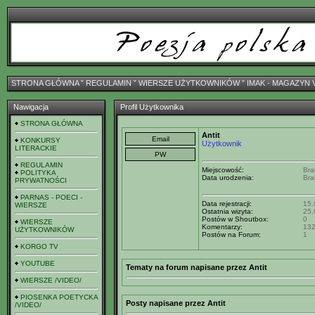
STRONA GŁÓWNA
ˇ
REGULAMIN
ˇ
WIERSZE UŻYTKOWNIKÓW
ˇ
IMAK - MAGAZYN 
Nawigacja
Profil Użytkownika
STRONA GŁÓWNA
Antit
KONKURSY
Użytkownik
LITERACKIE
REGULAMIN
Miejscowość:
Bra
POLITYKA
Data urodzenia:
Bra
PRYWATNOŚCI
PARNAS - POECI -
Data rejestracji:
15.
WIERSZE
Ostatnia wizyta:
25.
Postów w Shoutbox:
0
WIERSZE
Komentarzy:
13
UŻYTKOWNIKÓW
Postów na Forum:
1
KORGO TV
YOUTUBE
Tematy na forum napisane przez Antit
WIERSZE /VIDEO/
PIOSENKA POETYCKA
Posty napisane przez Antit
/VIDEO/