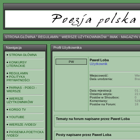
STRONA GŁÓWNA
ˇ
REGULAMIN
ˇ
WIERSZE UŻYTKOWNIKÓW
ˇ
IMAK - MAGAZYN 
Nawigacja
Profil Użytkownika
STRONA GŁÓWNA
Paweł Loba
KONKURSY
Użytkownik
LITERACKIE
REGULAMIN
Miejscowość:
Wie
POLITYKA
Data urodzenia:
Bra
PRYWATNOŚCI
PARNAS - POECI -
Data rejestracji:
01.
WIERSZE
Ostatnia wizyta:
22.
Postów w Shoutbox:
0
WIERSZE
Komentarzy:
52
UŻYTKOWNIKÓW
Postów na Forum:
18
KORGO TV
YOUTUBE
Tematy na forum napisane przez Paweł Loba
WIERSZE /VIDEO/
PIOSENKA POETYCKA
Posty napisane przez Paweł Loba
/VIDEO/