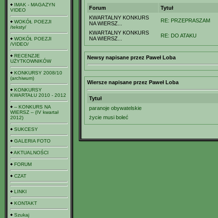
IMAK - MAGAZYN
Forum
Tytuł
VIDEO
KWARTALNY KONKURS
RE: PRZEPRASZAM
WOKÓŁ POEZJI
NA WIERSZ...
/teksty/
KWARTALNY KONKURS
RE: DO ATAKU
NA WIERSZ...
WOKÓŁ POEZJI
/VIDEO/
RECENZJE
Newsy napisane przez Paweł Loba
UŻYTKOWNIKÓW
KONKURSY 2008/10
(archiwum)
Wiersze napisane przez Paweł Loba
KONKURSY
KWARTAŁU 2010 - 2012
Tytuł
-- KONKURS NA
paranoje obywatelskie
WIERSZ -- (IV kwartał
życie musi boleć
2012)
SUKCESY
GALERIA FOTO
AKTUALNOŚCI
FORUM
CZAT
LINKI
KONTAKT
Szukaj