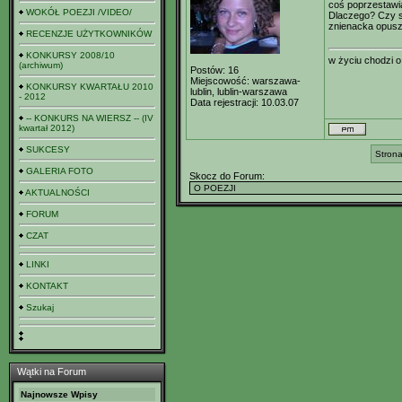
coś poprzestawiał
WOKÓŁ POEZJI /VIDEO/
Dlaczego? Czy s
znienacka opusz
RECENZJE UŻYTKOWNIKÓW
KONKURSY 2008/10
w życiu chodzi o
(archiwum)
Postów:
16
Miejscowość:
warszawa-
KONKURSY KWARTAŁU 2010
lublin, lublin-warszawa
- 2012
Data rejestracji:
10.03.07
-- KONKURS NA WIERSZ -- (IV
kwartał 2012)
SUKCESY
Strona
GALERIA FOTO
Skocz do Forum:
AKTUALNOŚCI
FORUM
CZAT
LINKI
KONTAKT
Szukaj
Wątki na Forum
Najnowsze Wpisy