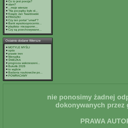
Co to jest poezja?
slam?
...moje wiersze
"Na początku było sł...
Ksiądz Jan Twardowski
FRASZKI
Czy ten portal "umarł"?
Bank wysokooprocento...
playlista- niezapomn...
Czy są przechowywane...
Ostatnio dodane Wiersze
MOTYLE MYŚLI
optio
prawie tren
Wersalka
ŚNIEŻKA
prognoza wskrzeszeni...
Bukolik 2026
to wyjście
Badania naukowców po...
POWRACAMY
nie ponosimy żadnej odp
dokonywanych przez g
PRAWA AUTO