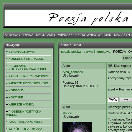
STRONA GŁÓWNA
ˇ
REGULAMIN
ˇ
WIERSZE UŻYTKOWNIKÓW
ˇ
IMAK - MAGAZYN 
Nawigacja
Zobacz Temat
poezja polska - serwis internetowy
| POEZJA I O
STRONA GŁÓWNA
Strona
KONKURSY LITERACKIE
Autor
RE: Dlaczego pr
REGULAMIN
POLITYKA PRYWATNOŚCI
ryba_zakonnik
Dodane dnia 04.
Użytkownik
PARNAS - POECI - WIERSZE
zaczynamy mysle
Postów:
66
WIERSZE UŻYTKOWNIKÓW
Data rejestracji:
10.03.07
a.zet -- Poznań -
KORGO TV
YOUTUBE
WIERSZE /VIDEO/
Autor
Dlaczego przest
PIOSENKA POETYCKA
słońce
Dodane dnia 04.
/VIDEO/
Użytkownik
To ciekawe. Na s
IMAK - MAGAZYN VIDEO
z rękawa. Niektó
zawsze w końcu 
WOKÓŁ POEZJI /teksty/
artystyczny kier