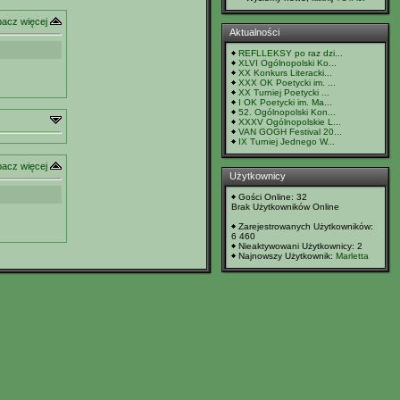
acz więcej
Aktualności
REFLLEKSY po raz dzi...
XLVI Ogólnopolski Ko...
XX Konkurs Literacki...
XXX OK Poetycki im. ...
XX Turniej Poetycki ...
I OK Poetycki im. Ma...
52. Ogólnopolski Kon...
XXXV Ogólnopolskie L...
VAN GOGH Festival 20...
IX Turniej Jednego W...
acz więcej
Użytkownicy
Gości Online: 32
Brak Użytkowników Online
Zarejestrowanych Użytkowników:
6 460
Nieaktywowani Użytkownicy: 2
Najnowszy Użytkownik:
Marletta