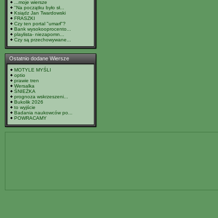
...moje wiersze
"Na początku było sł...
Ksiądz Jan Twardowski
FRASZKI
Czy ten portal "umarł"?
Bank wysokooprocento...
playlista- niezapomn...
Czy są przechowywane...
Ostatnio dodane Wiersze
MOTYLE MYŚLI
optio
prawie tren
Wersalka
ŚNIEŻKA
prognoza wskrzeszeni...
Bukolik 2026
to wyjście
Badania naukowców po...
POWRACAMY