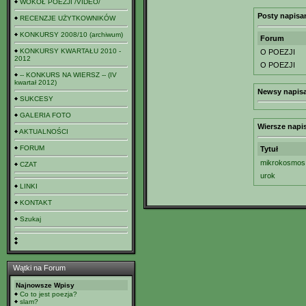
WOKÓŁ POEZJI /VIDEO/
Posty napisa
RECENZJE UŻYTKOWNIKÓW
KONKURSY 2008/10 (archiwum)
Forum
KONKURSY KWARTAŁU 2010 -
O POEZJI
2012
O POEZJI
-- KONKURS NA WIERSZ -- (IV
kwartał 2012)
Newsy napisa
SUKCESY
GALERIA FOTO
Wiersze napi
AKTUALNOŚCI
FORUM
Tytuł
mikrokosmos
CZAT
urok
LINKI
KONTAKT
Szukaj
Wątki na Forum
Najnowsze Wpisy
Co to jest poezja?
slam?