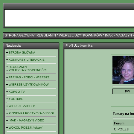
STRONA GŁÓWNA
ˇ
REGULAMIN
ˇ
WIERSZE UŻYTKOWNIKÓW
ˇ
IMAK - MAGAZYN 
Nawigacja
Profil Użytkownika
STRONA GŁÓWNA
KONKURSY LITERACKIE
REGULAMIN
POLITYKA PRYWATNOŚCI
PARNAS - POECI - WIERSZE
WIERSZE UŻYTKOWNIKÓW
KORGO TV
YOUTUBE
WIERSZE /VIDEO/
PIOSENKA POETYCKA /VIDEO/
Tematy na fo
IMAK - MAGAZYN VIDEO
Forum
WOKÓŁ POEZJI /teksty/
O POEZJI