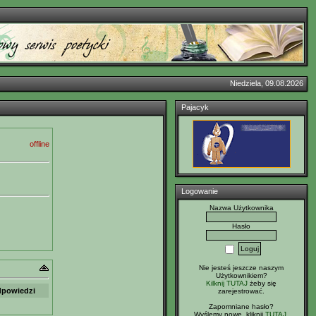
Niedziela, 09.08.2026
Pajacyk
offline
Logowanie
Nazwa Użytkownika
Hasło
Nie jesteś jeszcze naszym
Użytkownikiem?
Kilknij TUTAJ
żeby się
powiedzi
zarejestrować.
Zapomniane hasło?
Wyślemy nowe, kliknij
TUTAJ
.