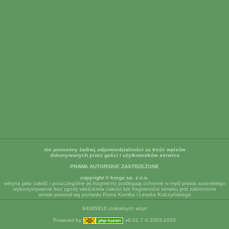
nie ponosimy żadnej odpowiedzialności za treść wpisów
dokonywanych przez gości i użytkowników serwisu
PRAWA AUTORSKIE ZASTRZEŻONE
copyright © korgo sp. z o.o.
witryna jako całość i poszczególne jej fragmenty podlegają ochronie w myśl prawa autorskiego
wykorzystywanie bez zgody właściciela całości lub fragmentów serwisu jest zabronione
serwis powstał wg pomysłu Piotra Kontka i Leszka Kolczyńskiego
94085816 Unikalnych wizyt
Powered by
v6.01.7 © 2003-2005