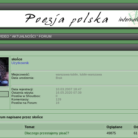
VIDEO
ˇ
AKTUALNOŚCI
ˇ
FORUM
słońce
Użytkownik
Miejscowość:
warszawa-lublin, lublin-warszawa
Data urodzenia:
Brak
Data rejestracji:
10.03.2007 18:47
Ostatnia wizyta:
16.05.2020 07:39
Postów w Shoutbox:
0
Komentarzy:
129
Postów na Forum:
16
rum napisane przez słońce
Temat
Oglądane
Od
Dlaczego przestajemy pisać?
49875
61