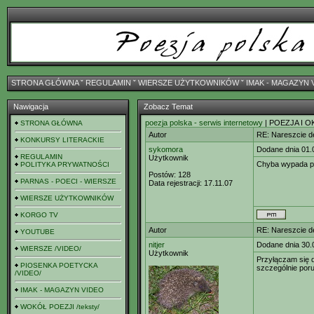
STRONA GŁÓWNA
ˇ
REGULAMIN
ˇ
WIERSZE UŻYTKOWNIKÓW
ˇ
IMAK - MAGAZYN 
Nawigacja
Zobacz Temat
poezja polska - serwis internetowy
| POEZJA I O
STRONA GŁÓWNA
Autor
RE: Nareszcie de
KONKURSY LITERACKIE
sykomora
Dodane dnia 01.
REGULAMIN
Użytkownik
Chyba wypada po
POLITYKA PRYWATNOŚCI
Postów:
128
PARNAS - POECI - WIERSZE
Data rejestracji:
17.11.07
WIERSZE UŻYTKOWNIKÓW
KORGO TV
Autor
RE: Nareszcie de
YOUTUBE
nitjer
Dodane dnia 30.
WIERSZE /VIDEO/
Użytkownik
Przyłączam się d
PIOSENKA POETYCKA
szczególnie por
/VIDEO/
IMAK - MAGAZYN VIDEO
WOKÓŁ POEZJI /teksty/