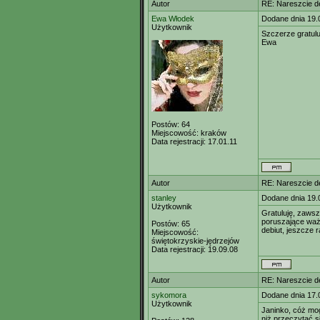
Autor
RE: Nareszcie de
Ewa Włodek
Dodane dnia 19.
Użytkownik
Szczerze gratulu
Ewa
Postów:
64
Miejscowość:
kraków
Data rejestracji:
17.01.11
Autor
RE: Nareszcie de
stanley
Dodane dnia 19.
Użytkownik
Gratuluję, zawsz
poruszające ważn
Postów:
65
debiut, jeszcze r
Miejscowość:
świętokrzyskie-jędrzejów
Data rejestracji:
19.09.08
Autor
RE: Nareszcie de
sykomora
Dodane dnia 17.
Użytkownik
Janinko, cóż mo
niż przeczytać s