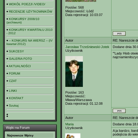
WOKÓŁ POEZJI /VIDEO/
Postów:
568
Miejscowość:
Łódź
RECENZJE UŻYTKOWNIKÓW
Data rejestracji:
10.03.07
KONKURSY 2008/10
(archiwum)
KONKURSY KWARTAŁU 2010
- 2012
Autor
RE: Nareszcie de
-- KONKURS NA WIERSZ -- (IV
kwartał 2012)
Jarosław Trześniewski-Jotek
Dodane dnia 30.
Użytkownik
SUKCESY
'"Lady Hiob otwi
najznamienitszyc
GALERIA FOTO
AKTUALNOŚCI
FORUM
CZAT
LINKI
Postów:
163
Miejscowość:
KONTAKT
Mława/Warszawa
Data rejestracji:
01.12.08
Szukaj
Autor
RE: Nareszcie de
Maria
Dodane dnia 18.
Wątki na Forum
Użytkownik
A ja bardzo, bar
podejścia do wie
Najnowsze Wpisy