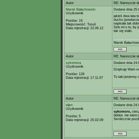
Autor
RE: Nareszcie de
Marek Bałachowski
Dodane dnia 25.
Użytkownik
jakieś dwa lata
duchu (powtarzam
Postów:
19
napisała tak dob
Miejscowość:
Toruń
Szło mi o to, by
Data rejestracji:
22.06.12
tak się stało.
Marek Bałachow
Autor
RE: Nareszcie de
sykomora
Dodane dnia 24.
Użytkownik
Dziękuję Wam se
Postów:
128
To taki jesienny
Data rejestracji:
17.11.07
Autor
RE: Nareszcie de
eljen
Dodane dnia 24.
Użytkownik
sykomoro,
ciesz
debiut. nie wiem 
Postów:
5
Serdecznie pozd
Data rejestracji:
25.02.09