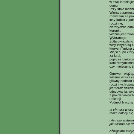
w swej istocie j
domu.
Przy stole można 
Wiersze zamiesz
rozważań są po
losy kobiet z jed
rodzinne,
historyczne odnie
koronki.
Ważna jest równi
Wybranego.
Żółta gwiazda to
winy innych są ci
których "imiona w
Miejsca, po któr
za Ural,
poprzez Białoruś
konkretnymi mia
czy miejscami: t
Ogniwem wiążący
właśnie wnuczka
główny podmiot l
rodzinnych opow
jest teraz dzie
odczuwania, wy
z pokoleniowych
refleksji.
Podmiot liryczny
ta chmura w oczac
może dałoby się 
tyle razy wstawa
jak wkłada się d
dźwigałam swoje