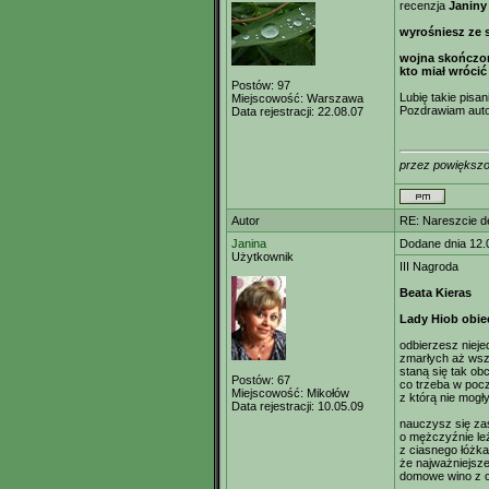
recenzja
Janiny
wyrośniesz ze s
wojna skończon
kto miał wrócić
Postów:
97
Lubię takie pisa
Miejscowość:
Warszawa
Pozdrawiam auto
Data rejestracji:
22.08.07
przez powiększo
Autor
RE: Nareszcie de
Janina
Dodane dnia 12.
Użytkownik
III Nagroda
Beata Kieras
Lady Hiob obie
odbierzesz nieje
zmarłych aż wsz
staną się tak obc
Postów:
67
co trzeba w pocz
Miejscowość:
Mikołów
z którą nie mogł
Data rejestracji:
10.05.09
nauczysz się za
o mężczyźnie le
z ciasnego łóżk
że najważniejsze
domowe wino z c