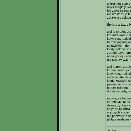
wyrośniesz ze st
abyś mogła je ko
jak zawsze marz
nie ufasz mi ja t
że życie zasługu
Święta z Lady 
wojna skończona
kto miał wrócić 
kołyszesz dziec
będzie piękną ko
człowiekiem do 
kiedy połozy go 
za mężczyznami z
najszybciej - za
dla rzeczy ważn
wojna trwa za o
kto nie siedzi p
kołyszesz dziec
ma trzy lata ale 
kiedy znajdzie s
pęknie serce - t
natury miłosnej -
do siebie żeby m
mówią, że będzie
kto znalazł czas 
dziewczynka któr
kołysze tę która 
ważnych - obie m
nie pozwalasz śp
jakbyś miała już
Janina