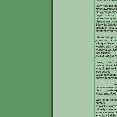
Lady Hiob nie st
niesprawiedliwoś
nie wymaga odpow
pogodzenie się
determinacją śmi
nieustannie uszla
Bóg w jej świado
arcydzieł nieszc
skończonych"/
p
Pan nie zna gnie
jednakowo oczy
z krzywd i win.
w ziemi albo w p
wytrawia pamięć,
bez imienia
jak On
. /
dziękcz
Dialog z Nim zos
powtarzalności 
w życiu jednostki
jego dobroć,
czego dowodem j
doświadczeniom
....................
nie opanowała sz
choć rozstaje si
wciąż zdziwione
Wielkości i dost
zamętu
w świat jej wart
odnajdywaniu se
w sensie śmierci
innych, a żałoba