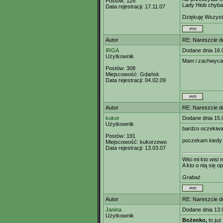
Postów:
128
Lady Hiob chyba
Data rejestracji:
17.11.07
Dziękuję Wszyst
Autor
RE: Nareszcie de
IRGA
Dodane dnia 16.
Użytkownik
Mam i zachwycam
Postów:
308
Miejscowość:
Gdańsk
Data rejestracji:
04.02.09
Autor
RE: Nareszcie de
kukor
Dodane dnia 15.
Użytkownik
bardzo oczekiwa
Postów:
191
poczekam kiedy z
Miejscowość:
kukorzewo
Data rejestracji:
13.03.07
Wisi mi kto wisi n
A kto o nią się op
Grabaż
Autor
RE: Nareszcie de
Janina
Dodane dnia 13.
Użytkownik
Bożenko,
to już