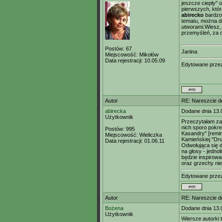
jeszcze ciepły" o
pierwszych, któ
abirecko
bardzo 
tematu, można d
utworami.Wiesz,
przemyśleń, za c
Postów:
67
Janina
Miejscowość:
Mikołów
Data rejestracji:
10.05.09
Edytowane prz
Autor
RE: Nareszcie de
abirecka
Dodane dnia 13.
Użytkownik
Przeczytałam za
nich sporo pokr
Postów:
995
Kasandry" [remi
Miejscowość:
Wieliczka
Kamieńskiej "Dru
Data rejestracji:
01.06.11
Odwołująca się d
na głosy - jedn
będzie inspirowa
oraz grzechy nie
Edytowane prz
Autor
RE: Nareszcie de
Bożena
Dodane dnia 13.
Użytkownik
Wiersze autorki 