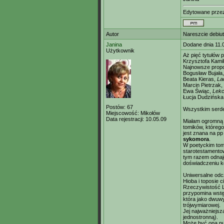
Edytowane prz
Autor
Nareszcie debiut
Janina
Dodane dnia 11.
Użytkownik
Aż pięć tytułów 
Krzysztofa Kami
Najnowsze propo
Bogusław Bujała
Beata Kieras,
Lad
Marcin Pietrzak,
Ewa Świąc,
Lekc
Łucja Dudzińska
Postów:
67
Wszystkim serdec
Miejscowość:
Mikołów
Data rejestracji:
10.05.09
Miałam ogromną 
tomików, którego
jest znana na p
sykomora
.
W poetyckim tomi
starotestamento
tym razem odnaj
doświadczeniu ko
Uniwersalne odczy
Hioba i toposie ci
Rzeczywistość L
przypomina wstę
która jako dwuwy
trójwymiarowej.
Jej najważniejszą
jednostronną).
Może być ona pun