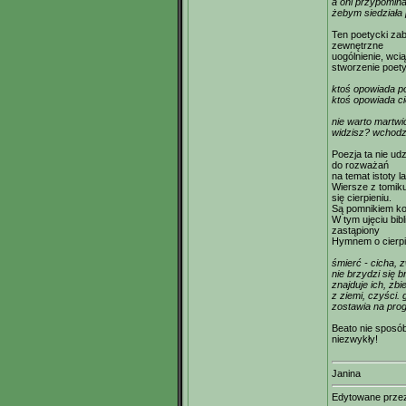
a oni przypominal
żebym siedziała 
Ten poetycki zab
zewnętrzne
uogólnienie, wci
stworzenie poet
ktoś opowiada po
ktoś opowiada ci
nie warto martwi
widzisz? wchodz
Poezja ta nie ud
do rozważań
na temat istoty 
Wiersze z tomiku
się cierpieniu.
Są pomnikiem ko
W tym ujęciu bibl
zastąpiony
Hymnem o cierpie
śmierć - cicha, 
nie brzydzi się 
znajduje ich, zbi
z ziemi, czyści. 
zostawia na prog
Beato nie sposób 
niezwykły!
Janina
Edytowane prz