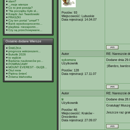
slam?
...moje wiersze
Co to jest poezja?
"Na początku było sł...
Postów:
93
Ksiądz Jan Twardowski
Miejscowość:
Lubuskie
FRASZKI
Data rejestracji:
14.04.07
Czy ten portal "umarł"?
Bank wysokooprocento...
playlista- niezapomn...
Czy są przechowywane...
Ostatnio dodane Wiersze
ŚNIEŻKA
prognoza wskrzeszeni...
Autor
RE: Nareszcie de
Bukolik 2026
to wyjście
sykomora
Dodane dnia 29.
Badania naukowców po...
Użytkownik
POWRACAMY
:)Bardzo, bardzo
MOUNT EVEREST - GŁĘB...
Postów:
128
Otul mnie
Piękna śmierć
Data rejestracji:
17.11.07
Żniwna błahostka
Autor
RE: Nareszcie de
lir
Dodane dnia 28.
Użytkownik
Gratuluję! Muszę
Postów:
46
Jeszcze raz grat
Miejscowość:
Kraków -
Drezdenko
Data rejestracji:
27.09.07