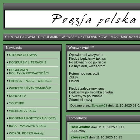
STRONA GŁÓWNA
ˇ
REGULAMIN
ˇ
WIERSZE UŻYTKOWNIKÓW
ˇ
IMAK - MAGAZYN 
Nawigacja
Wiersz - tytuł: ***
Opowiem ci wszystko
STRONA GŁÓWNA
Kiedyś będziemy tak iść
Po słowach, co jak liście
KONKURSY LITERACKIE
Po myślach, wieczorem
REGULAMIN
POLITYKA PRYWATNOŚCI
Potem noc nas otuli
Zbliży
PARNAS - POECI - WIERSZE
Osłoni
WIERSZE UŻYTKOWNIKÓW
Kiedyś zaleczymy rany
Będziemy jak kromka chleba
KORGO TV
Urwiemy w pół zdania
Zdumieni ciszą
YOUTUBE
Dodane przez
Zbyszek63
dnia 11.10.2025 08:02
WIERSZE /VIDEO/
Komentarze
PIOSENKA POETYCKA /VIDEO/
IMAK - MAGAZYN VIDEO
RokGemino
dnia 11.10.2025 13:17
poprawny.
WOKÓŁ POEZJI /teksty/
Zbyszek63
dnia 11.10.2025 15:15