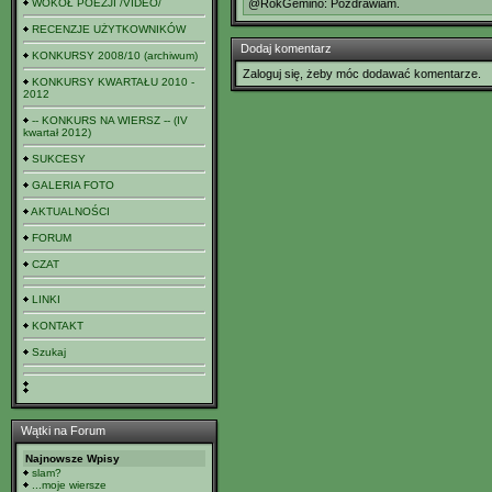
WOKÓŁ POEZJI /VIDEO/
@RokGemino: Pozdrawiam.
RECENZJE UŻYTKOWNIKÓW
Dodaj komentarz
KONKURSY 2008/10 (archiwum)
Zaloguj się, żeby móc dodawać komentarze.
KONKURSY KWARTAŁU 2010 -
2012
-- KONKURS NA WIERSZ -- (IV
kwartał 2012)
SUKCESY
GALERIA FOTO
AKTUALNOŚCI
FORUM
CZAT
LINKI
KONTAKT
Szukaj
Wątki na Forum
Najnowsze Wpisy
slam?
...moje wiersze