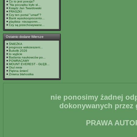
Co to jest poezja?
"Na początku było sł...
Ksiądz Jan Twardowski
FRASZKI
Czy ten portal "umarł"?
Bank wysokooprocento...
playlista- niezapomn...
Czy są przechowywane...
Ostatnio dodane Wiersze
ŚNIEŻKA
prognoza wskrzeszeni...
Bukolik 2026
to wyjście
Badania naukowców po...
POWRACAMY
MOUNT EVEREST - GŁĘB...
Otul mnie
Piękna śmierć
Żniwna błahostka
nie ponosimy żadnej odp
dokonywanych przez g
PRAWA AUTO