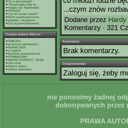
co młodzi ludzie będ
Co to jest poezja?
"Na początku było sł...
...czym znów rozbaw
Ksiądz Jan Twardowski
FRASZKI
Czy ten portal "umarł"?
Bank wysokooprocento...
Dodane przez
Hardy
playlista- niezapomn...
Czy są przechowywane...
Komentarzy · 321 Cz
Ostatnio dodane Wiersze
ŚNIEŻKA
Komentarze
prognoza wskrzeszeni...
Bukolik 2026
Brak komentarzy.
to wyjście
Badania naukowców po...
POWRACAMY
MOUNT EVEREST - GŁĘB...
Otul mnie
Dodaj komentarz
Piękna śmierć
Żniwna błahostka
Zaloguj się, żeby 
nie ponosimy żadnej odp
dokonywanych przez g
PRAWA AUTO