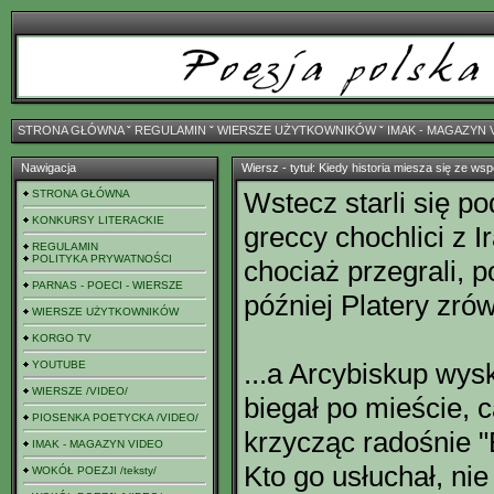
STRONA GŁÓWNA
ˇ
REGULAMIN
ˇ
WIERSZE UŻYTKOWNIKÓW
ˇ
IMAK - MAGAZYN 
Nawigacja
Wiersz - tytuł: Kiedy historia miesza się ze ws
Wstecz starli się 
STRONA GŁÓWNA
KONKURSY LITERACKIE
greccy chochlici z 
REGULAMIN
POLITYKA PRYWATNOŚCI
chociaż przegrali, p
PARNAS - POECI - WIERSZE
później Platery zrów
WIERSZE UŻYTKOWNIKÓW
KORGO TV
...a Arcybiskup wys
YOUTUBE
WIERSZE /VIDEO/
biegał po mieście, c
PIOSENKA POETYCKA /VIDEO/
krzycząc radośnie "
IMAK - MAGAZYN VIDEO
Kto go usłuchał, nie
WOKÓŁ POEZJI /teksty/