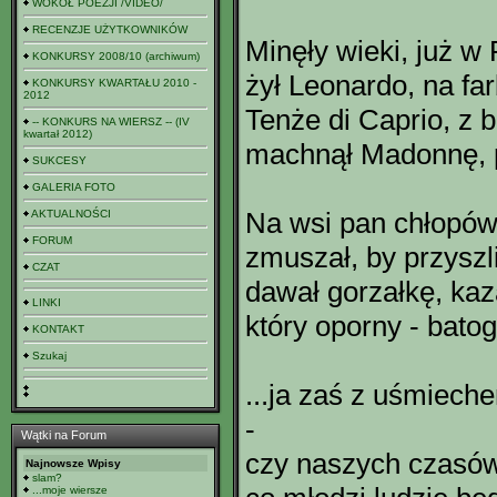
WOKÓŁ POEZJI /VIDEO/
RECENZJE UŻYTKOWNIKÓW
Minęły wieki, już w
KONKURSY 2008/10 (archiwum)
żył Leonardo, na far
KONKURSY KWARTAŁU 2010 -
2012
Tenże di Caprio, z b
-- KONKURS NA WIERSZ -- (IV
kwartał 2012)
machnął Madonnę, p
SUKCESY
GALERIA FOTO
Na wsi pan chłopów
AKTUALNOŚCI
FORUM
zmuszał, by przyszli
CZAT
dawał gorzałkę, kaz
LINKI
który oporny - bato
KONTAKT
Szukaj
...ja zaś z uśmiec
-
Wątki na Forum
czy naszych czasów
Najnowsze Wpisy
slam?
...moje wiersze