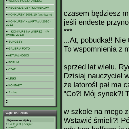
WOKÓŁ POEZJI /VIDEO/
RECENZJE UŻYTKOWNIKÓW
czasem będziesz mu
KONKURSY 2008/10 (archiwum)
jeśli endeste przyno
KONKURSY KWARTAŁU 2010 -
2012
***
-- KONKURS NA WIERSZ -- (IV
kwartał 2012)
...At, pobudka!! Nie 
SUKCESY
To wspomnienia z mo
GALERIA FOTO
AKTUALNOŚCI
FORUM
sprzed lat wielu. Ry
CZAT
Dzisiaj nauczyciel w
LINKI
że latorośl pał ma cz
KONTAKT
"Co?! Mój synek?! T
Szukaj
w szkole na mego z
Wątki na Forum
Wstawić śmieli?! Pó
Najnowsze Wpisy
Co to jest poezja?
slam?