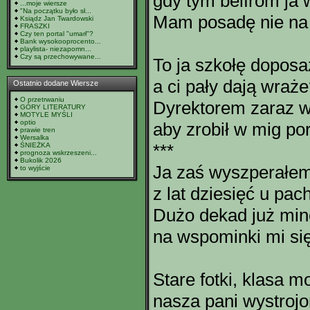
gdy tym belfrom ja 
...moje wiersze
"Na początku było sł...
Mam posadę nie na
Ksiądz Jan Twardowski
FRASZKI
Czy ten portal "umarł"?
Bank wysokooprocento...
playlista- niezapomn...
Czy są przechowywane...
To ja szkołę dopos
a ci pały dają wraże
Ostatnio dodane Wiersze
O przetrwaniu
Dyrektorem zaraz w
GÓRY LITERATURY
MOTYLE MYŚLI
optio
aby zrobił w mig po
prawie tren
Wersalka
***
ŚNIEŻKA
prognoza wskrzeszeni...
Bukolik 2026
Ja zaś wyszperałem
to wyjście
z lat dziesięć u pac
Dużo dekad już minę
na wspominki mi się
Stare fotki, klasa mo
nasza pani wystrojo