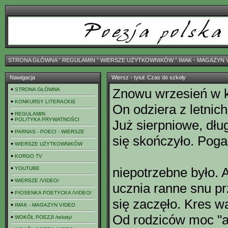
STRONA GŁÓWNA
ˇ
REGULAMIN
ˇ
WIERSZE UŻYTKOWNIKÓW
ˇ
IMAK - MAGAZYN 
Nawigacja
Wiersz - tytuł: Czas do szkoły
Znowu wrzesień w k
STRONA GŁÓWNA
KONKURSY LITERACKIE
On odziera z letnic
REGULAMIN
POLITYKA PRYWATNOŚCI
Już sierpniowe, dłu
PARNAS - POECI - WIERSZE
się skończyło. Poga
WIERSZE UŻYTKOWNIKÓW
KORGO TV
niepotrzebne było. 
YOUTUBE
WIERSZE /VIDEO/
ucznia ranne snu p
PIOSENKA POETYCKA /VIDEO/
się zaczęło. Kres wa
IMAK - MAGAZYN VIDEO
Od rodziców moc "at
WOKÓŁ POEZJI /teksty/