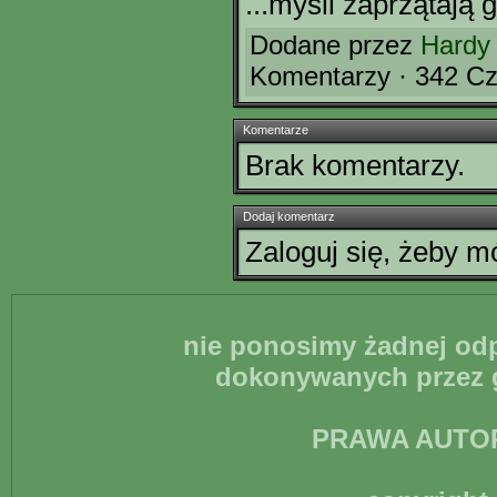
...myśli zaprzątają 
Dodane przez
Hardy
Komentarzy · 342 Cz
Komentarze
Brak komentarzy.
Dodaj komentarz
Zaloguj się, żeby 
nie ponosimy żadnej odp
dokonywanych przez g
PRAWA AUTO