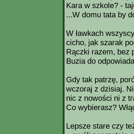
Kara w szkole? - ta
...W domu tata by d
W ławkach wszyscy 
cicho, jak szarak p
Rączki razem, bez p
Buzia do odpowiada
Gdy tak patrzę, por
wczoraj z dzisiaj. N
nic z nowości ni z tr
Co wybierasz? Włącz
Lepsze stare czy t