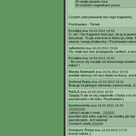
W ciepłe poranki rosa
W rześkich nogawkach praca
Czytam zdecydowanie bez tego fragmentu.
Pozdrawiam - Tomek
Kczajka
dnia 16.03.2012 14:59
O, nie ! Ten fragment musi być, bo ja tu jeste
doczekać. To jak zew krwi w bloku po zimie.
wiosnę i swoją działeczkę ! Pozdrawiam wiose
sykomora
dnia 16.03.2012 15:04
Ha, miało być bez propagandy i polityki, a wy
Kczajka
dnia 16.03.2012 15:32
- Bo serce się rozdęło od wiosennego powietrza
miłość !
Maryla Stelmach
dnia 16.03.2012 15:53
powiało wiosną i od razu lepiej na duszy. poz
Andrzej Kręty
dnia 16.03.2012 16:31
Brakuje mi jakiegoś elementu zaskoczenia. Zan
PaULA
dnia 16.03.2012 16:33
Ojojojoj !!! ale mi się zatęskniło i chyba o to
paznokciami i nie tylko. Pozdrawiam:)
bombonierka
dnia 16.03.2012 16:33
;)))))))))))))
i jakbyś pisała o mnie...;)))))))))
poszłam dziś tylko zajrzeć na chwilkę jak idą
paznokciami...ech wiosna!
Usmiech ciepły;)))))))m
Grzegorz Ósmy
dnia 16.03.2012 17:15
krecia robota ;)