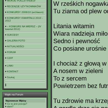
WOKÓŁ POEZJI /VIDEO/
W rześkich nogawk
RECENZJE UŻYTKOWNIKÓW
Tu ziarna od plew o
KONKURSY 2008/10 (archiwum)
KONKURSY KWARTAŁU 2010 -
2012
Litania witamin
-- KONKURS NA WIERSZ -- (IV
kwartał 2012)
Wiara nadzieja mił
SUKCESY
Sedno i pewność
GALERIA FOTO
Co posiane urośnie
AKTUALNOŚCI
FORUM
CZAT
I chociaż z głową w
LINKI
A nosem w zieleni
KONTAKT
To z sercem
Szukaj
Powietrzem bez fut
Wątki na Forum
Tu zdrowie ma krze
Najnowsze Wpisy
Co to jest poezja?
slam?