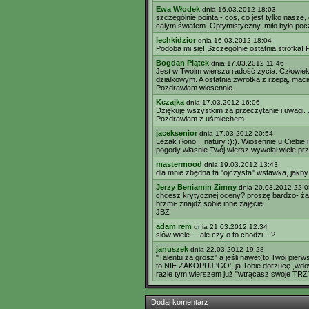
Ewa Włodek
dnia 16.03.2012 18:03
szczególnie pointa - coś, co jest tylko nasze, 
całym światem. Optymistyczny, miło było p
lechkidzior
dnia 16.03.2012 18:04
Podoba mi się! Szczególnie ostatnia strofka!
Bogdan Piątek
dnia 17.03.2012 11:46
Jest w Twoim wierszu radość życia. Człowie
działkowym. A ostatnia zwrotka z rzepą, macie
Pozdrawiam wiosennie.
Kczajka
dnia 17.03.2012 16:06
Dziękuję wszystkim za przeczytanie i uwagi. J
Pozdrawiam z uśmiechem.
jaceksenior
dnia 17.03.2012 20:54
Leżak i łono... natury :):). Wiosennie u Cieb
pogody własnie Twój wiersz wywołał wiele prz
mastermood
dnia 19.03.2012 13:43
dla mnie zbędna ta "ojczysta" wstawka, jakby
Jerzy Beniamin Zimny
dnia 20.03.2012 22:0
chcesz krytycznej oceny? proszę bardzo- żad
brzmi- znajdź sobie inne zajęcie.
JBZ
adam rem
dnia 21.03.2012 12:34
słów wiele ... ale czy o to chodzi ...?
januszek
dnia 22.03.2012 19:28
"Talentu za grosz" a jeśli nawet(to Twój pier
to NIE ZAKOPUJ 'GO', ja Tobie dorzucę ,wdowi 
razie tym wierszem już "wtrącasz swoje TRZY g
Dodaj komentarz