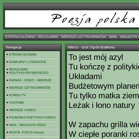
STRONA GŁÓWNA
ˇ
REGULAMIN
ˇ
WIERSZE UŻYTKOWNIKÓW
ˇ
IMAK - MAGAZYN 
Nawigacja
Wiersz - tytuł: Ogród działkowy
To jest mój azyl
STRONA GŁÓWNA
KONKURSY LITERACKIE
Tu kończę z polityk
REGULAMIN
POLITYKA PRYWATNOŚCI
Układami
PARNAS - POECI - WIERSZE
Budżetowym plane
WIERSZE UŻYTKOWNIKÓW
Tu tylko matka ziem
KORGO TV
Leżak i łono natury
YOUTUBE
WIERSZE /VIDEO/
PIOSENKA POETYCKA /VIDEO/
W zapachu grilla wi
IMAK - MAGAZYN VIDEO
W ciepłe poranki ro
WOKÓŁ POEZJI /teksty/