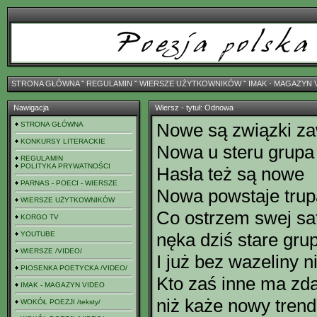
STRONA GŁÓWNA
ˇ
REGULAMIN
ˇ
WIERSZE UŻYTKOWNIKÓW
ˇ
IMAK - MAGAZYN 
Nawigacja
Wiersz - tytuł: Odnowa
Nowe są związki z
STRONA GŁÓWNA
KONKURSY LITERACKIE
Nowa u steru grupa
REGULAMIN
POLITYKA PRYWATNOŚCI
Hasła też są nowe
PARNAS - POECI - WIERSZE
Nowa powstaje trup
WIERSZE UŻYTKOWNIKÓW
Co ostrzem swej sa
KORGO TV
nęka dziś stare gru
YOUTUBE
WIERSZE /VIDEO/
I już bez wazeliny n
PIOSENKA POETYCKA /VIDEO/
Kto zaś inne ma zda
IMAK - MAGAZYN VIDEO
niż każe nowy trend
WOKÓŁ POEZJI /teksty/