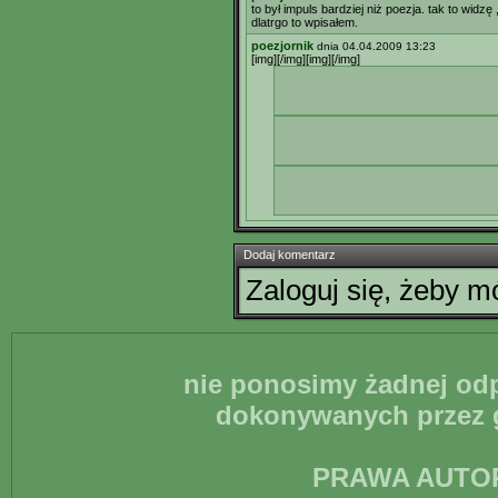
to był impuls bardziej niż poezja. tak to wid
dlatrgo to wpisałem.
poezjornik
dnia 04.04.2009 13:23
[img][/img][img][/img]
Dodaj komentarz
Zaloguj się, żeby 
nie ponosimy żadnej odp
dokonywanych przez g
PRAWA AUTO