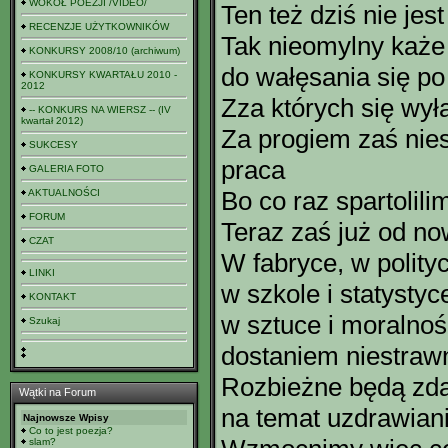
WOKÓŁ POEZJI /VIDEO/
Ten też dziś nie jes
RECENZJE UŻYTKOWNIKÓW
Tak nieomylny każe
KONKURSY 2008/10 (archiwum)
do wałęsania się po
KONKURSY KWARTAŁU 2010 -
2012
Zza których się wyła
-- KONKURS NA WIERSZ -- (IV
kwartał 2012)
Za progiem zaś nies
SUKCESY
praca
GALERIA FOTO
Bo co raz spartolil
AKTUALNOŚCI
FORUM
Teraz zaś już od no
CZAT
W fabryce, w polity
LINKI
w szkole i statystyc
KONTAKT
w sztuce i moralnoś
Szukaj
dostaniem niestraw
Rozbieżne będą zd
Wątki na Forum
na temat uzdrawiani
Najnowsze Wpisy
Co to jest poezja?
slam?