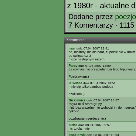
z 1980r - aktualne d
Dodane przez
poezjo
7 Komentarzy · 1115
Komentarze
naar
dnia 07.04.2007 12:41
no, niestety, nie dla naar, zupełnie nie w moi
bo święta tuż ;)
może następnym razem
Parcy
dnia 07.04.2007 13:09
Ja również nie przepadam za tego typu wiers
Pozdrawiam:)
la-winda
dnia 07.04.2007 13:51
mnie się tylko bambus podoba
czułkiem :)
Nickiewicz
dnia 07.04.2007 14:57
"nęka dziś stare grupy
I już bez wazeliny nie wchodzi im do... serca."
tylko to.
pozdrawiam serdecznie:)
cicho
dnia 08.04.2007 09:57
nic tu dla mnie.
poezjornik
dnia 08.04.2007 18:53