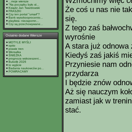
Wzmocnimy więc cen
...moje wiersze
"Na początku było sł...
Że coś u nas nie tak
Ksiądz Jan Twardowski
FRASZKI
Czy ten portal "umarł"?
się.
Bank wysokooprocento...
playlista- niezapomn...
Czy są przechowywane...
Z tego zaś bałwoch
wyrośnie
Ostatnio dodane Wiersze
MOTYLE MYŚLI
A stara już odnowa 
optio
prawie tren
Wersalka
Kiedyś zaś jakiś mi
ŚNIEŻKA
prognoza wskrzeszeni...
Przyniesie nam odn
Bukolik 2026
to wyjście
Badania naukowców po...
przydarza
POWRACAMY
I będzie znów odnow
Aż się nauczym koł
zamiast jak w treni
stać.