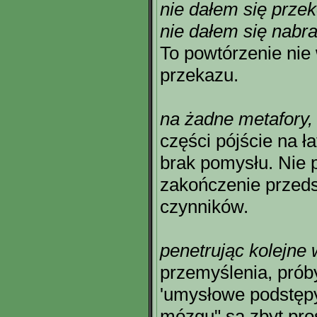
nie dałem się prze
nie dałem się nabr
To powtórzenie nie
przekazu.
na żadne metafory, 
części pójście na ł
brak pomysłu. Nie 
zakończenie przed
czynników.
penetrując kolejne
przemyślenia, prób
'umysłowe podstępy
mózgu" są zbyt pro