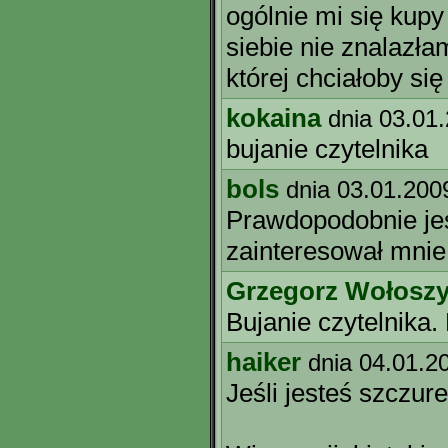
ogólnie mi się kupy
siebie nie znalazłam
której chciałoby si
kokaina
dnia 03.01
bujanie czytelnika
bols
dnia 03.01.200
Prawdopodobnie je
zainteresował mnie
Grzegorz Wołosz
Bujanie czytelnika
haiker
dnia 04.01.2
Jeśli jesteś szczur