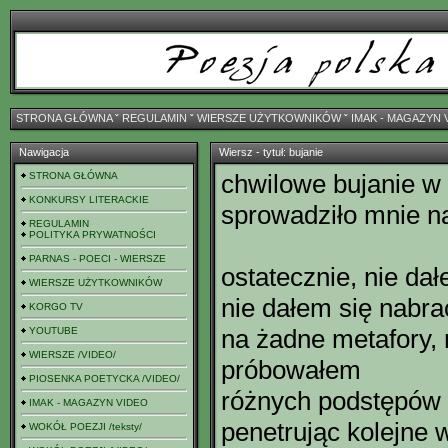
STRONA GŁÓWNA
ˇ
REGULAMIN
ˇ
WIERSZE UŻYTKOWNIKÓW
ˇ
IMAK - MAGAZYN 
Nawigacja
Wiersz - tytuł: bujanie
chwilowe bujanie w
STRONA GŁÓWNA
KONKURSY LITERACKIE
sprowadziło mnie n
REGULAMIN
POLITYKA PRYWATNOŚCI
PARNAS - POECI - WIERSZE
ostatecznie, nie da
WIERSZE UŻYTKOWNIKÓW
nie dałem się nabra
KORGO TV
na żadne metafory, 
YOUTUBE
WIERSZE /VIDEO/
próbowałem
PIOSENKA POETYCKA /VIDEO/
różnych podstępów
IMAK - MAGAZYN VIDEO
penetrując kolejne
WOKÓŁ POEZJI /teksty/