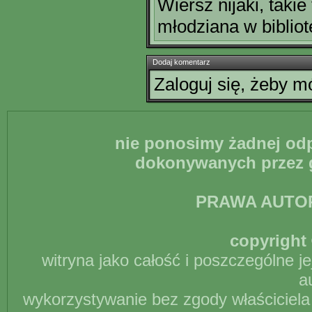
Wiersz nijaki, takie
młodziana w bibliot
Dodaj komentarz
Zaloguj się, żeby 
nie ponosimy żadnej odp
dokonywanych przez g
PRAWA AUTO
copyright 
witryna jako całość i poszczególne j
a
wykorzystywanie bez zgody właściciela 