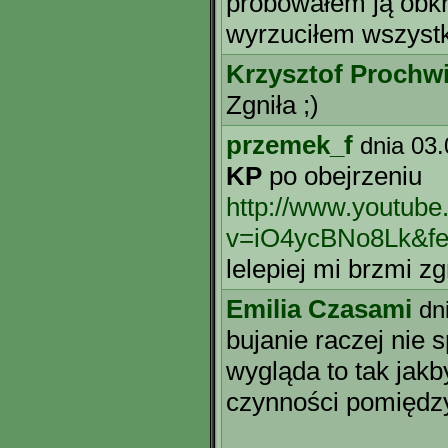
próbowałem ją obkr
wyrzuciłem wszyst
Krzysztof Prochw
Zgniła ;)
przemek_f
dnia 03
KP
po obejrzeniu
http://www.youtub
v=iO4ycBNo8Lk&fea
lelepiej mi brzmi z
Emilia Czasami
dn
bujanie raczej nie 
wygląda to tak jakb
czynności pomiędz