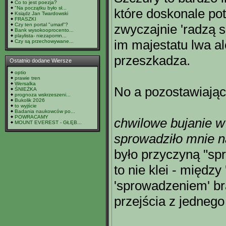
Co to jest poezja?
"Na początku było sł...
które doskonale pot
Ksiądz Jan Twardowski
FRASZKI
Czy ten portal "umarł"?
zwyczajnie 'radzą s
Bank wysokooprocento...
playlista- niezapomn...
im majestatu lwa al
Czy są przechowywane...
przeszkadza.
Ostatnio dodane Wiersze
optio
prawie tren
Wersalka
No a pozostawiając
ŚNIEŻKA
prognoza wskrzeszeni...
Bukolik 2026
to wyjście
Badania naukowców po...
POWRACAMY
chwilowe bujanie 
MOUNT EVEREST - GŁĘB...
sprowadziło mnie n
było przyczyną "sp
to nie klei - między
'sprowadzeniem' br
przejścia z jednego