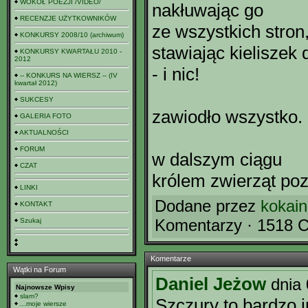
WOKÓŁ POEZJI /VIDEO/
nakłuwając go
RECENZJE UŻYTKOWNIKÓW
ze wszystkich stron,
KONKURSY 2008/10 (archiwum)
stawiając kieliszek
KONKURSY KWARTAŁU 2010 -
2012
- i nic!
-- KONKURS NA WIERSZ -- (IV
kwartał 2012)
SUKCESY
zawiodło wszystko.
GALERIA FOTO
AKTUALNOŚCI
FORUM
w dalszym ciągu
CZAT
królem zwierząt poz
LINKI
Dodane przez
kokai
KONTAKT
Komentarzy · 1518 C
Szukaj
Komentarze
Wątki na Forum
Daniel Jeżow
dnia
Najnowsze Wpisy
slam?
Szczury to bardzo i
...moje wiersze