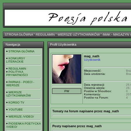
STRONA GŁÓWNA
ˇ
REGULAMIN
ˇ
WIERSZE UŻYTKOWNIKÓW
ˇ
IMAK - MAGAZYN 
Nawigacja
Profil Użytkownika
STRONA GŁÓWNA
mag_nath
KONKURSY
Użytkownik
LITERACKIE
REGULAMIN
Miejscowość:
Bra
POLITYKA
Data urodzenia:
Bra
PRYWATNOŚCI
PARNAS - POECI -
Data rejestracji:
26.
WIERSZE
Ostatnia wizyta:
28.
Postów w Shoutbox:
0
WIERSZE
Komentarzy:
20
UŻYTKOWNIKÓW
Postów na Forum:
4
KORGO TV
YOUTUBE
Tematy na forum napisane przez mag_nath
WIERSZE /VIDEO/
PIOSENKA POETYCKA
Posty napisane przez mag_nath
/VIDEO/