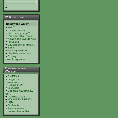
Wątki na Forum
Najnowsze Wpisy
slam?
...moje wiersze
Co to jest poezja?
"Na początku było sł...
Ksiądz Jan Twardowski
FRASZKI
Czy ten portal "umarł"?
Bank
wysokooprocento...
playlista- niezapomn...
Czy są
przechowywane...
Ostatnio dodane
Wiersze
ŚNIEŻKA
prognoza
wskrzeszeni...
Bukolik 2026
to wyjście
Badania naukowców
po...
POWRACAMY
MOUNT EVEREST -
GŁĘB...
Otul mnie
Piękna śmierć
Żniwna błahostka