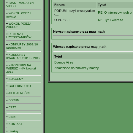
IMAK - MAGAZYN
Forum
Tytuł
VIDEO
FORUM - czyli o wszystkim
RE: O interesownych prz
WOKÓŁ POEZJI
c...
/teksty/
O POEZJI
RE: Tytuł wiersza
WOKÓŁ POEZJI
/VIDEO/
Newsy napisane przez mag_nath
RECENZJE
UŻYTKOWNIKÓW
KONKURSY 2008/10
Wiersze napisane przez mag_nath
(archiwum)
KONKURSY
Tytuł
KWARTAŁU 2010 - 2012
Buenos Aires
-- KONKURS NA
Znalezione do znalazcy należy
WIERSZ -- (IV kwartał
2012)
SUKCESY
GALERIA FOTO
AKTUALNOŚCI
FORUM
CZAT
LINKI
KONTAKT
Szukaj