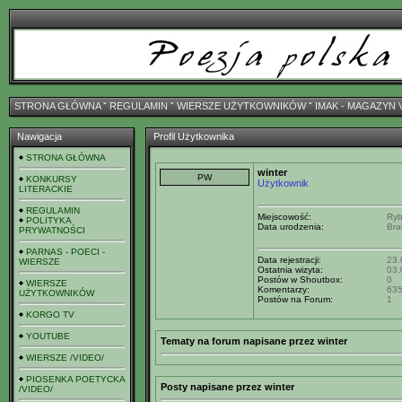
STRONA GŁÓWNA
ˇ
REGULAMIN
ˇ
WIERSZE UŻYTKOWNIKÓW
ˇ
IMAK - MAGAZYN 
Nawigacja
Profil Użytkownika
STRONA GŁÓWNA
winter
KONKURSY
Użytkownik
LITERACKIE
REGULAMIN
Miejscowość:
Ryb
POLITYKA
Data urodzenia:
Bra
PRYWATNOŚCI
PARNAS - POECI -
Data rejestracji:
23.
WIERSZE
Ostatnia wizyta:
03.
Postów w Shoutbox:
0
WIERSZE
Komentarzy:
63
UŻYTKOWNIKÓW
Postów na Forum:
1
KORGO TV
YOUTUBE
Tematy na forum napisane przez winter
WIERSZE /VIDEO/
PIOSENKA POETYCKA
Posty napisane przez winter
/VIDEO/