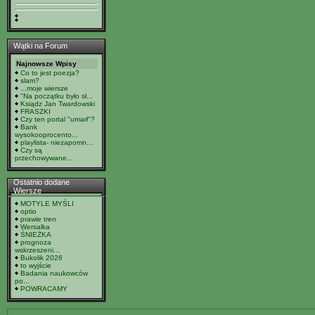
Wątki na Forum
Najnowsze Wpisy
Co to jest poezja?
slam?
...moje wiersze
"Na początku było sł...
Ksiądz Jan Twardowski
FRASZKI
Czy ten portal "umarł"?
Bank
wysokooprocento...
playlista- niezapomn...
Czy są
przechowywane...
Ostatnio dodane
Wiersze
MOTYLE MYŚLI
optio
prawie tren
Wersalka
ŚNIEŻKA
prognoza
wskrzeszeni...
Bukolik 2026
to wyjście
Badania naukowców
po...
POWRACAMY