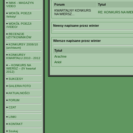
IMAK - MAGAZYN
Forum
Tytuł
VIDEO
KWARTALNY KONKURS
RE: KONKURS NA WIERS
WOKÓŁ POEZJI
NA WIERSZ...
/teksty/
WOKÓŁ POEZJI
Newsy napisane przez winter
/VIDEO/
RECENZJE
UŻYTKOWNIKÓW
Wiersze napisane przez winter
KONKURSY 2008/10
(archiwum)
Tytuł
KONKURSY
Arachne
KWARTAŁU 2010 - 2012
Anioł
-- KONKURS NA
WIERSZ -- (IV kwartał
2012)
SUKCESY
GALERIA FOTO
AKTUALNOŚCI
FORUM
CZAT
LINKI
KONTAKT
Szukaj