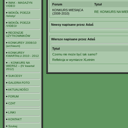
IMAK - MAGAZYN
Forum
Tytuł
VIDEO
KONKURS MIESIĄCA
RE: KONKURS NA WIER
WOKÓŁ POEZJI
(2008-2010)
/teksty/
WOKÓŁ POEZJI
Newsy napisane przez Adaś
/VIDEO/
RECENZJE
UŻYTKOWNIKÓW
Wiersze napisane przez Adaś
KONKURSY 2008/10
(archiwum)
Tytuł
KONKURSY
Czemu nie może być tak samo?
KWARTAŁU 2010 - 2012
Refleksja w wymiarze XLetnim
-- KONKURS NA
WIERSZ -- (IV kwartał
2012)
SUKCESY
GALERIA FOTO
AKTUALNOŚCI
FORUM
CZAT
LINKI
KONTAKT
Szukaj