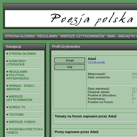
STRONA GŁÓWNA
ˇ
REGULAMIN
ˇ
WIERSZE UŻYTKOWNIKÓW
ˇ
IMAK - MAGAZYN 
Nawigacja
Profil Użytkownika
STRONA GŁÓWNA
Adaś
KONKURSY
Użytkownik
LITERACKIE
REGULAMIN
Miejscowość:
Ski
POLITYKA
Data urodzenia:
15 
PRYWATNOŚCI
PARNAS - POECI -
Data rejestracji:
14.
WIERSZE
Ostatnia wizyta:
25.
Postów w Shoutbox:
0
WIERSZE
Komentarzy:
30
UŻYTKOWNIKÓW
Postów na Forum:
1
KORGO TV
YOUTUBE
Tematy na forum napisane przez Adaś
WIERSZE /VIDEO/
PIOSENKA POETYCKA
Posty napisane przez Adaś
/VIDEO/