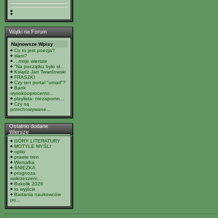
Wątki na Forum
Najnowsze Wpisy
Co to jest poezja?
slam?
...moje wiersze
"Na początku było sł...
Ksiądz Jan Twardowski
FRASZKI
Czy ten portal "umarł"?
Bank
wysokooprocento...
playlista- niezapomn...
Czy są
przechowywane...
Ostatnio dodane
Wiersze
GÓRY LITERATURY
MOTYLE MYŚLI
optio
prawie tren
Wersalka
ŚNIEŻKA
prognoza
wskrzeszeni...
Bukolik 2026
to wyjście
Badania naukowców
po...