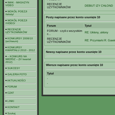
IMAK - MAGAZYN
RECENZJE
VIDEO
DEBIUT IZY CHŁOND
UŻYTKOWNIKÓW
WOKÓŁ POEZJI
/teksty/
Posty napisane przez konto usunięte 10
WOKÓŁ POEZJI
/VIDEO/
Forum
Tytuł
RECENZJE
FORUM - czyli o wszystkim
UŻYTKOWNIKÓW
RE: Ukłony, ukłony
c...
KONKURSY 2008/10
RECENZJE
RE: Przymiarki R. Gawi
(archiwum)
UŻYTKOWNIKÓW
KONKURSY
KWARTAŁU 2010 - 2012
Newsy napisane przez konto usunięte 10
-- KONKURS NA
WIERSZ -- (IV kwartał
2012)
Wiersze napisane przez konto usunięte 10
SUKCESY
Tytuł
GALERIA FOTO
-
AKTUALNOŚCI
-
FORUM
CZAT
LINKI
KONTAKT
Szukaj