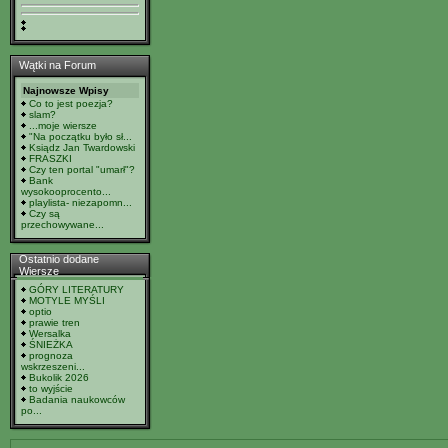
Wątki na Forum
Najnowsze Wpisy
Co to jest poezja?
slam?
...moje wiersze
"Na początku było sł...
Ksiądz Jan Twardowski
FRASZKI
Czy ten portal "umarł"?
Bank
wysokooprocento...
playlista- niezapomn...
Czy są
przechowywane...
Ostatnio dodane
Wiersze
GÓRY LITERATURY
MOTYLE MYŚLI
optio
prawie tren
Wersalka
ŚNIEŻKA
prognoza
wskrzeszeni...
Bukolik 2026
to wyjście
Badania naukowców
po...