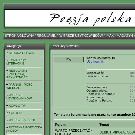
STRONA GŁÓWNA
ˇ
REGULAMIN
ˇ
WIERSZE UŻYTKOWNIKÓW
ˇ
IMAK - MAGAZYN 
Nawigacja
Profil Użytkownika
STRONA GŁÓWNA
konto usunięte 10
KONKURSY
Użytkownik
LITERACKIE
REGULAMIN
Miejscowość:
Bra
POLITYKA
Data urodzenia:
Bra
PRYWATNOŚCI
PARNAS - POECI -
Data rejestracji:
05.
WIERSZE
Ostatnia wizyta:
02.
Postów w Shoutbox:
0
WIERSZE
Komentarzy:
1,9
UŻYTKOWNIKÓW
Postów na Forum:
30
KORGO TV
YOUTUBE
Tematy na forum napisane przez konto usunięte 1
WIERSZE /VIDEO/
Forum
Temat
PIOSENKA POETYCKA
WARTO PRZECZYTAĆ -
/VIDEO/
DEBIUT MIKOŁAJA B
POLECAM