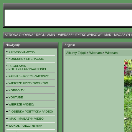
STRONA GŁÓWNA
ˇ
REGULAMIN
ˇ
WIERSZE UŻYTKOWNIKÓW
ˇ
IMAK - MAGAZYN 
Nawigacja
Zdjęcie
STRONA GŁÓWNA
Albumy Zdjęć
>
Wietnam
>
Wietnam
KONKURSY LITERACKIE
REGULAMIN
POLITYKA PRYWATNOŚCI
PARNAS - POECI - WIERSZE
WIERSZE UŻYTKOWNIKÓW
KORGO TV
YOUTUBE
WIERSZE /VIDEO/
PIOSENKA POETYCKA /VIDEO/
IMAK - MAGAZYN VIDEO
WOKÓŁ POEZJI /teksty/