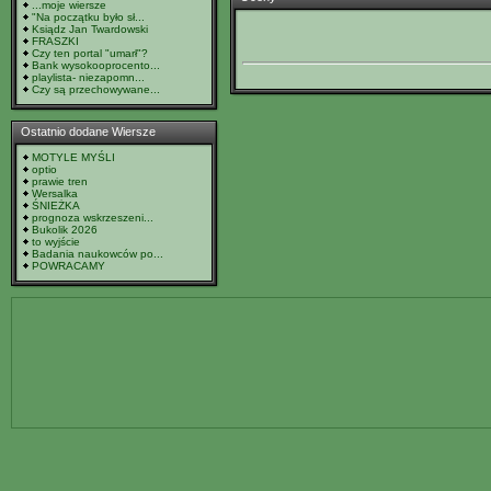
...moje wiersze
"Na początku było sł...
Ksiądz Jan Twardowski
FRASZKI
Czy ten portal "umarł"?
Bank wysokooprocento...
playlista- niezapomn...
Czy są przechowywane...
Ostatnio dodane Wiersze
MOTYLE MYŚLI
optio
prawie tren
Wersalka
ŚNIEŻKA
prognoza wskrzeszeni...
Bukolik 2026
to wyjście
Badania naukowców po...
POWRACAMY