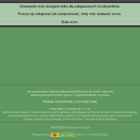
Dodawanie ocen dostępne tylko dla zalogowanych Użytkowników.
Proszę się zalogować lub zarejestrować, żeby móc dodawać oceny.
Brak ocen.
nie ponosimy żadnej odpowiedzialności za treść wpisów
dokonywanych przez gości i użytkowników serwisu
PRAWA AUTORSKIE ZASTRZEŻONE
copyright © korgo sp. z o.o.
witryna jako całość i poszczególne jej fragmenty podlegają ochronie w myśl prawa autorskiego
wykorzystywanie bez zgody właściciela całości lub fragmentów serwisu jest zabronione
serwis powstał wg pomysłu Piotra Kontka i Leszka Kolczyńskiego
94093928 Unikalnych wizyt
Powered by
v6.01.7 © 2003-2005