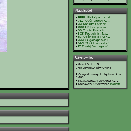
Aktualności
REFLLEKSY po raz dzi...
XLVI Ogólnopolski Ko...
XX Konkurs Literacki...
XXX OK Poetycki im. ...
XX Turniej Poetycki ...
I OK Poetycki im. Ma...
52. Ogólnopolski Kon...
XXXV Ogólnopolskie L...
VAN GOGH Festival 20...
IX Turniej Jednego W...
Użytkownicy
Gości Online: 5
Brak Użytkowników Online
Zarejestrowanych Użytkowników:
6 460
Nieaktywowani Użytkownicy: 2
Najnowszy Użytkownik:
Marletta