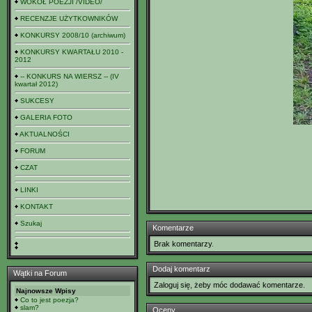
WOKÓŁ POEZJI /VIDEO/
RECENZJE UŻYTKOWNIKÓW
KONKURSY 2008/10 (archiwum)
KONKURSY KWARTAŁU 2010 -
2012
-- KONKURS NA WIERSZ -- (IV
kwartał 2012)
SUKCESY
GALERIA FOTO
AKTUALNOŚCI
FORUM
CZAT
LINKI
KONTAKT
Szukaj
Komentarze
Brak komentarzy.
Dodaj komentarz
Wątki na Forum
Zaloguj się, żeby móc dodawać komentarze.
Najnowsze Wpisy
Co to jest poezja?
slam?
Oceny