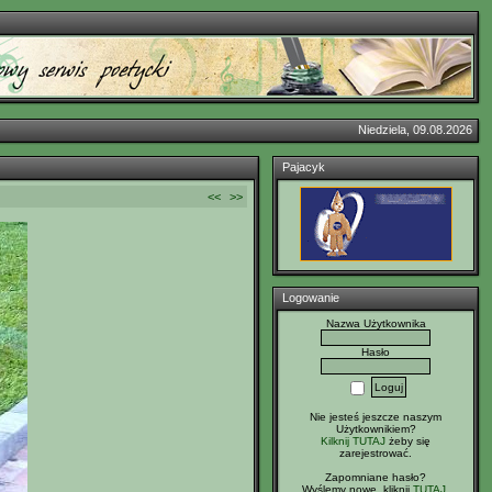
Niedziela, 09.08.2026
Pajacyk
<<
>>
Logowanie
Nazwa Użytkownika
Hasło
Nie jesteś jeszcze naszym
Użytkownikiem?
Kilknij TUTAJ
żeby się
zarejestrować.
Zapomniane hasło?
Wyślemy nowe, kliknij
TUTAJ
.