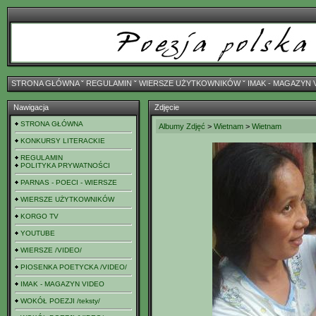
STRONA GŁÓWNA
ˇ
REGULAMIN
ˇ
WIERSZE UŻYTKOWNIKÓW
ˇ
IMAK - MAGAZYN 
Nawigacja
Zdjęcie
STRONA GŁÓWNA
Albumy Zdjęć
>
Wietnam
>
Wietnam
KONKURSY LITERACKIE
REGULAMIN
POLITYKA PRYWATNOŚCI
PARNAS - POECI - WIERSZE
WIERSZE UŻYTKOWNIKÓW
KORGO TV
YOUTUBE
WIERSZE /VIDEO/
PIOSENKA POETYCKA /VIDEO/
IMAK - MAGAZYN VIDEO
WOKÓŁ POEZJI /teksty/