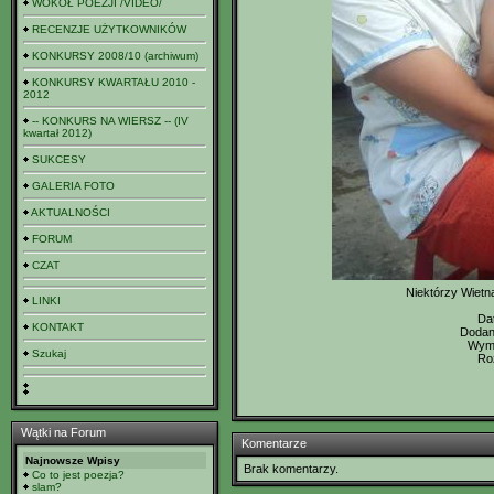
WOKÓŁ POEZJI /VIDEO/
RECENZJE UŻYTKOWNIKÓW
KONKURSY 2008/10 (archiwum)
KONKURSY KWARTAŁU 2010 -
2012
-- KONKURS NA WIERSZ -- (IV
kwartał 2012)
SUKCESY
GALERIA FOTO
AKTUALNOŚCI
FORUM
CZAT
Niektórzy Wietn
LINKI
Da
KONTAKT
Dodan
Wymi
Szukaj
Ro
Wątki na Forum
Komentarze
Najnowsze Wpisy
Brak komentarzy.
Co to jest poezja?
slam?