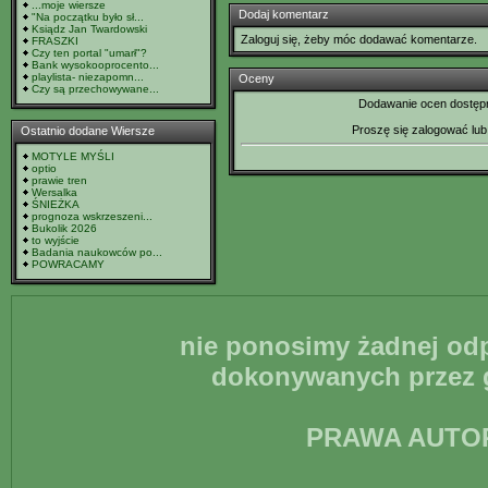
...moje wiersze
Dodaj komentarz
"Na początku było sł...
Ksiądz Jan Twardowski
Zaloguj się, żeby móc dodawać komentarze.
FRASZKI
Czy ten portal "umarł"?
Bank wysokooprocento...
playlista- niezapomn...
Oceny
Czy są przechowywane...
Dodawanie ocen dostępn
Proszę się zalogować lu
Ostatnio dodane Wiersze
MOTYLE MYŚLI
optio
prawie tren
Wersalka
ŚNIEŻKA
prognoza wskrzeszeni...
Bukolik 2026
to wyjście
Badania naukowców po...
POWRACAMY
nie ponosimy żadnej odp
dokonywanych przez g
PRAWA AUTO