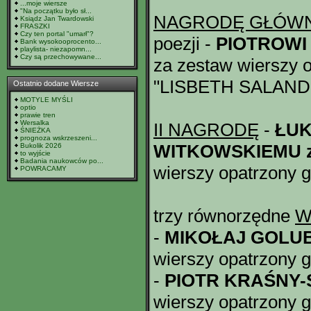
...moje wiersze
"Na początku było sł...
NAGRODĘ GŁÓW
Ksiądz Jan Twardowski
FRASZKI
Czy ten portal "umarł"?
poezji -
PIOTROWI
Bank wysokooprocento...
playlista- niezapomn...
Czy są przechowywane...
za zestaw wierszy 
"LISBETH SALAND
Ostatnio dodane Wiersze
MOTYLE MYŚLI
optio
prawie tren
Wersalka
II NAGRODĘ
-
ŁUK
ŚNIEŻKA
prognoza wskrzeszeni...
WITKOWSKIEMU z 
Bukolik 2026
to wyjście
Badania naukowców po...
wierszy opatrzony 
POWRACAMY
trzy równorzędne
W
-
MIKOŁAJ GOLU
wierszy opatrzony 
-
PIOTR KRAŚNY-
wierszy opatrzony 