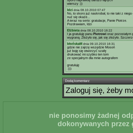
sporo naprawdę bardzo fajnych
wierszy :))
Idzi
dnia 08.10.2010 07:47
No, to skoro już naskrobał, to nie taki z nie
nuż się okaże...
A teraz na serio: gratulacje, Panie Piotrze.
Pozdrawiam, Idzi
Elżbieta
dnia 08.10.2010 16:22
I ja gratuluję panu
Piotrowi
oraz pozostałym p
wygraną. Złożyło się, jak się złożyło. Szcze
błońskaM
dnia 09.10.2010 16:31
gdzie nie zajrzę wszędzie Mosoń
już boję się otworzyć szafę
drukować mi szybko ten tom
ze specjalnym dla mnie autografem
gratuluję
:)))
Dodaj komentarz
Zaloguj się, żeby 
nie ponosimy żadnej odp
dokonywanych przez g