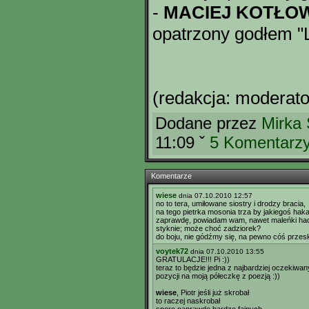
-
MACIEJ KOTŁO
opatrzony godłem "
(redakcja: moderato
Dodane przez
Mirka
11:09 ˇ
5 Komentarz
Komentarze
wiese
dnia 07.10.2010 12:57
no to tera, umiłowane siostry i drodzy bracia,
na tego pietrka mosonia trza by jakiegoś hak
zaprawdę, powiadam wam, nawet maleńki ha
styknie; może choć zadziorek?
do boju, nie gódźmy się, na pewno cóś przesk
voytek72
dnia 07.10.2010 13:55
GRATULACJE!!! Pi :))
teraz to będzie jedna z najbardziej oczekiwa
pozycji na moją półeczkę z poezją :))
wiese
, Piotr jeśli już skrobał
to raczej naskrobał