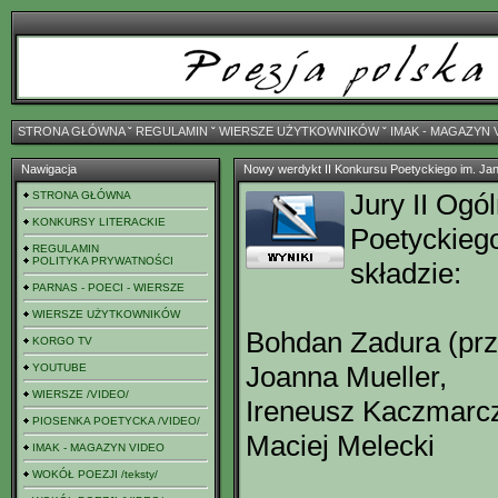
STRONA GŁÓWNA
ˇ
REGULAMIN
ˇ
WIERSZE UŻYTKOWNIKÓW
ˇ
IMAK - MAGAZYN 
Nawigacja
Nowy werdykt II Konkursu Poetyckiego im. J
Jury II Ogó
STRONA GŁÓWNA
KONKURSY LITERACKIE
Poetyckieg
REGULAMIN
POLITYKA PRYWATNOŚCI
składzie:
PARNAS - POECI - WIERSZE
WIERSZE UŻYTKOWNIKÓW
Bohdan Zadura (prz
KORGO TV
Joanna Mueller,
YOUTUBE
WIERSZE /VIDEO/
Ireneusz Kaczmarc
PIOSENKA POETYCKA /VIDEO/
Maciej Melecki
IMAK - MAGAZYN VIDEO
WOKÓŁ POEZJI /teksty/