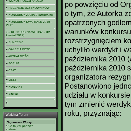
WOKÓŁ POEZJI /VIDEO/
po powzięciu od Or
RECENZJE UŻYTKOWNIKÓW
o tym, że Autorka z
KONKURSY 2008/10 (archiwum)
opatrzonych godłem 
KONKURSY KWARTAŁU 2010 -
2012
warunków konkursu 
-- KONKURS NA WIERSZ -- (IV
kwartał 2012)
rozstrzygnięciem k
SUKCESY
uchyliło werdykt i 
GALERIA FOTO
października 2010 
AKTUALNOŚCI
FORUM
października 2010 
CZAT
organizatora rezygn
LINKI
Postanowiono jedno
KONTAKT
udziału w konkursie
Szukaj
tym zmienić werdyk
roku, przyznając:
Wątki na Forum
Najnowsze Wpisy
Co to jest poezja?
slam?