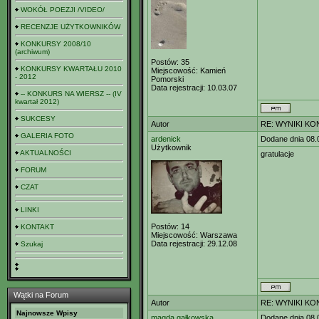
WOKÓŁ POEZJI /VIDEO/
RECENZJE UŻYTKOWNIKÓW
KONKURSY 2008/10
(archiwum)
Postów:
35
KONKURSY KWARTAŁU 2010
Miejscowość:
Kamień
- 2012
Pomorski
Data rejestracji:
10.03.07
-- KONKURS NA WIERSZ -- (IV
kwartał 2012)
SUKCESY
Autor
RE: WYNIKI KO
GALERIA FOTO
ardenick
Dodane dnia 08.
Użytkownik
AKTUALNOŚCI
gratulacje
FORUM
CZAT
LINKI
Postów:
14
KONTAKT
Miejscowość:
Warszawa
Data rejestracji:
29.12.08
Szukaj
Wątki na Forum
Autor
RE: WYNIKI KO
Najnowsze Wpisy
magda gałkowska
Dodane dnia 08.