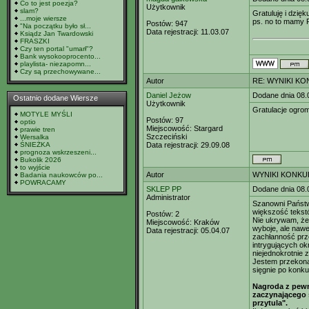
Co to jest poezja?
Użytkownik
slam?
Gratuluję i dzię
...moje wiersze
ps. no to mamy P
Postów:
947
"Na początku było sł...
Data rejestracji:
11.03.07
Ksiądz Jan Twardowski
FRASZKI
Czy ten portal "umarł"?
Bank wysokooprocento...
playlista- niezapomn...
Czy są przechowywane...
Autor
RE: WYNIKI KO
Daniel Jeżow
Dodane dnia 08.
Ostatnio dodane Wiersze
Użytkownik
Gratulacje ogrom
MOTYLE MYŚLI
Postów:
97
optio
Miejscowość:
Stargard
prawie tren
Szczeciński
Wersalka
ŚNIEŻKA
Data rejestracji:
29.09.08
prognoza wskrzeszeni...
Bukolik 2026
to wyjście
Autor
WYNIKI KONKUR
Badania naukowców po...
POWRACAMY
SKLEP PP
Dodane dnia 08.
Administrator
Szanowni Państ
większość tekst
Postów:
2
Nie ukrywam, że
Miejscowość:
Kraków
wyboje, ale nawe
Data rejestracji:
05.04.07
zachłanność prz
intrygujących ok
niejednokrotnie z
Jestem przekonan
sięgnie po konku
Nagroda z pewno
zaczynającego s
przytula".