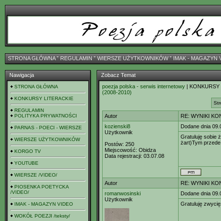
STRONA GŁÓWNA
ˇ
REGULAMIN
ˇ
WIERSZE UŻYTKOWNIKÓW
ˇ
IMAK - MAGAZYN 
Nawigacja
Zobacz Temat
poezja polska - serwis internetowy
| KONKURSY
STRONA GŁÓWNA
(2008-2010)
KONKURSY LITERACKIE
Str
REGULAMIN
POLITYKA PRYWATNOŚCI
Autor
RE: WYNIKI KO
kozienski8
Dodane dnia 09.
PARNAS - POECI - WIERSZE
Użytkownik
Gratuluję sobie
WIERSZE UŻYTKOWNIKÓW
żart)Tym przede
Postów:
250
Miejscowość:
Obidza
KORGO TV
Data rejestracji:
03.07.08
YOUTUBE
WIERSZE /VIDEO/
Autor
RE: WYNIKI KO
PIOSENKA POETYCKA
/VIDEO/
romanwosinski
Dodane dnia 09.
Użytkownik
Gratuluję zwycię
IMAK - MAGAZYN VIDEO
WOKÓŁ POEZJI /teksty/