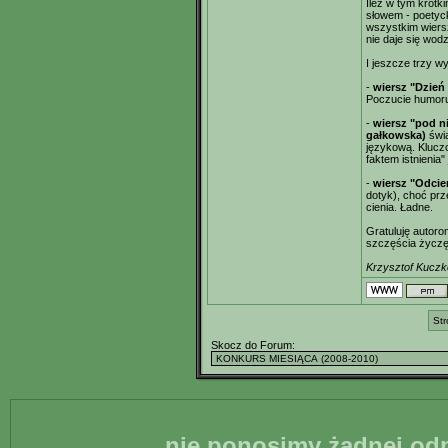
Ileż w tym krótk
słowem - poetyc
wszystkim wiers
nie daje się wod
I jeszcze trzy wy
-
wiersz "Dzień 
Poczucie humoru
-
wiersz "pod n
gałkowska)
świa
językową. Klucz
faktem istnienia
-
wiersz "Odcie
dotyk), choć prz
cienia. Ładne.
Gratuluję autoro
szczęścia życzę
Krzysztof Kuczk
Str
Skocz do Forum:
nie ponosimy żadnej odp