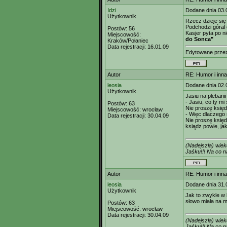
Idzi
Dodane dnia 03.
Użytkownik
Rzecz dzieje si
Podchodzi góral d
Postów:
56
Kasjer pyta po n
Miejscowość:
do Sonca"
Kraków/Połaniec
Data rejestracji:
16.01.09
Edytowane prz
Autor
RE: Humor i inn
leosia
Dodane dnia 02.
Użytkownik
Jasiu na plebani
- Jasiu, co ty m
Postów:
63
Nie proszę księd
Miejscowość:
wrocław
- Więc dlaczego
Data rejestracji:
30.04.09
Nie proszę księdz
ksiądz powie, ja
(Nadejszła) wie
Jaśku!!! Na co
Autor
RE: Humor i inn
leosia
Dodane dnia 31.
Użytkownik
Jak to zwykle w 
słowo miała na my
Postów:
63
Miejscowość:
wrocław
Data rejestracji:
30.04.09
(Nadejszła) wie
Jaśku!!! Na co