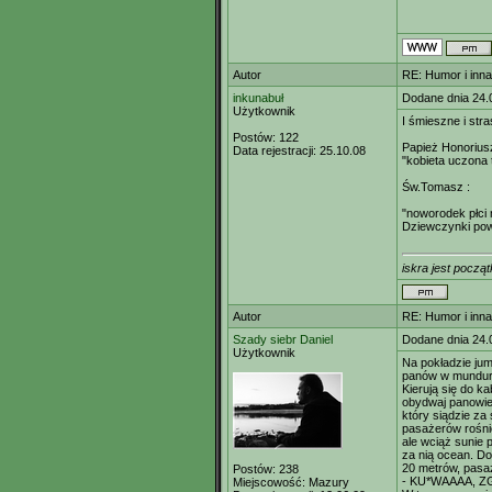
Autor
RE: Humor i inn
inkunabuł
Dodane dnia 24.
Użytkownik
I śmieszne i str
Postów:
122
Papież Honoriusz 
Data rejestracji:
25.10.08
"kobieta uczona 
Św.Tomasz :
"noworodek płci 
Dziewczynki pow
iskra jest począt
Autor
RE: Humor i inn
Szady siebr Daniel
Dodane dnia 24.
Użytkownik
Na pokładzie jum
panów w mundura
Kierują się do k
obydwaj panowie
który siądzie za
pasażerów rośni
ale wciąż sunie 
za nią ocean. Do
20 metrów, pasaż
Postów:
238
- KU*WAAAA, ZGI
Miejscowość:
Mazury