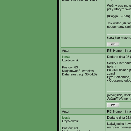
Woźny pas mu odw
przy którym świ
(Księga I ,(850))
Jak widac ,dzis
neosemantyzacji 
iskra jest począt
Autor
RE: Humor i inn
leosia
Dodane dnia 25.
Użytkownik
Święty Piotr ode
takich.
Postów:
63
Po kilku dniach 
Miejscowość:
wrocław
zgasł.
Data rejestracji:
30.04.09
Pyta Belzebuba,
- Oburzony odpo
(Nadejszła) wie
Jaśku!!! Na co
Autor
RE: Humor i inn
leosia
Dodane dnia 25.
Użytkownik
Najwięcej tu kaw
rozgrzać panując
Postów:
63