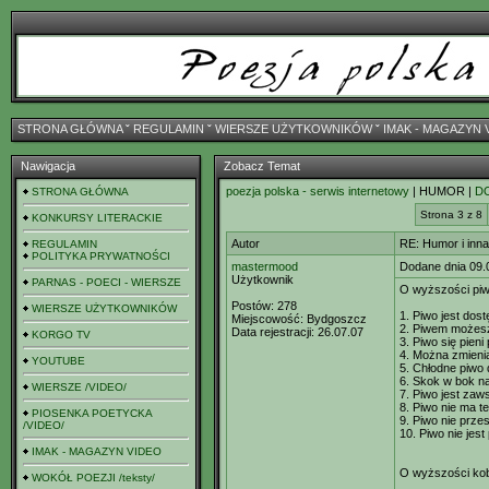
STRONA GŁÓWNA
ˇ
REGULAMIN
ˇ
WIERSZE UŻYTKOWNIKÓW
ˇ
IMAK - MAGAZYN 
Nawigacja
Zobacz Temat
poezja polska - serwis internetowy
| HUMOR |
D
STRONA GŁÓWNA
Strona 3 z 8
KONKURSY LITERACKIE
Autor
RE: Humor i inn
REGULAMIN
POLITYKA PRYWATNOŚCI
mastermood
Dodane dnia 09.
Użytkownik
PARNAS - POECI - WIERSZE
O wyższości piw
Postów:
278
WIERSZE UŻYTKOWNIKÓW
1. Piwo jest dos
Miejscowość:
Bydgoszcz
2. Piwem możesz 
Data rejestracji:
26.07.07
KORGO TV
3. Piwo się pien
4. Można zmieni
YOUTUBE
5. Chłodne piwo 
6. Skok w bok na
WIERSZE /VIDEO/
7. Piwo jest zaw
8. Piwo nie ma t
PIOSENKA POETYCKA
9. Piwo nie prz
/VIDEO/
10. Piwo nie jest
IMAK - MAGAZYN VIDEO
O wyższości kob
WOKÓŁ POEZJI /teksty/