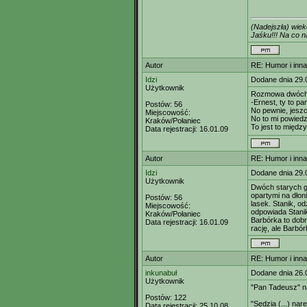
(Nadejszła) wie
Jaśku!!! Na co
Autor
RE: Humor i inn
Idzi
Dodane dnia 29.
Użytkownik
Rozmowa dwóch 
-Ernest, ty to p
Postów:
56
No pewnie, jesz
Miejscowość:
No to mi powiedz
Kraków/Połaniec
To jest to między
Data rejestracji:
16.01.09
Autor
RE: Humor i inn
Idzi
Dodane dnia 29.
Użytkownik
Dwóch starych g
opartymi na dło
Postów:
56
lasek. Stanik, o
Miejscowość:
odpowiada Stanik
Kraków/Połaniec
Barbórka to dobr
Data rejestracji:
16.01.09
rację, ale Barbór
Autor
RE: Humor i inn
inkunabuł
Dodane dnia 26.
Użytkownik
"Pan Tadeusz" n
Postów:
122
"Sędzia (...) na
Data rejestracji:
25.10.08