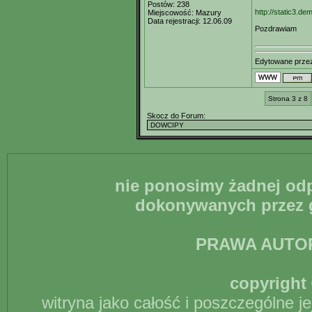
Postów:
238
http://static3.
Miejscowość:
Mazury
Data rejestracji:
12.06.09
Pozdrawiam
Edytowane prz
Strona 3 z 8
Skocz do Forum:
nie ponosimy żadnej odp
dokonywanych przez g
PRAWA AUTO
copyright 
witryna jako całość i poszczególne j