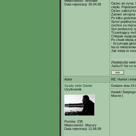
Miejscowość:
wrocław
Ojciec do syna: 
Data rejestracji:
30.04.09
ciepło. Pojedzie
Ojciec założył k
Zamieć okropna s
Po kilku godzinac
Synu! popilnuj k
zechce za męża
Syn posłuszny oj
Trzaskający mróz
Chłopak wyjął paj
Po chwili młoda 
- Krzyknęła głośn
Na to młodzienie
Jak miotę to swo
(Nadejszła) wie
Jaśku!!! Na co
Autor
RE: Humor i inn
Szady siebr Daniel
Dodane dnia 24.
Użytkownik
Kwiatki Święteg
Mocne:)
Postów:
238
Miejscowość:
Mazury
Data rejestracji:
12.06.09