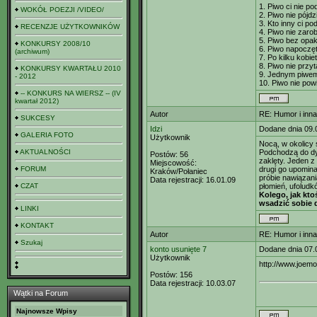
1. Piwo ci nie po
WOKÓŁ POEZJI /VIDEO/
2. Piwo nie pójdz
3. Kto inny ci p
RECENZJE UŻYTKOWNIKÓW
4. Piwo nie zaro
5. Piwo bez opa
KONKURSY 2008/10
6. Piwo napoczę
(archiwum)
7. Po kilku kobie
8. Piwo nie przy
KONKURSY KWARTAŁU 2010
9. Jednym piwem 
- 2012
10. Piwo nie powi
-- KONKURS NA WIERSZ -- (IV
kwartał 2012)
Autor
RE: Humor i inn
SUKCESY
Idzi
Dodane dnia 09.
GALERIA FOTO
Użytkownik
Nocą, w okolicy
AKTUALNOŚCI
Podchodzą do dys
Postów:
56
zaklęty. Jeden z 
Miejscowość:
FORUM
drugi go upomina
Kraków/Połaniec
próbie nawiązani
Data rejestracji:
16.01.09
CZAT
płomień, ufoludk
Kolego, jak kto
wsadzić sobie 
LINKI
KONTAKT
Autor
RE: Humor i inn
Szukaj
konto usunięte 7
Dodane dnia 07.
Użytkownik
http://www.joemo
Postów:
156
Data rejestracji:
10.03.07
Wątki na Forum
Najnowsze Wpisy