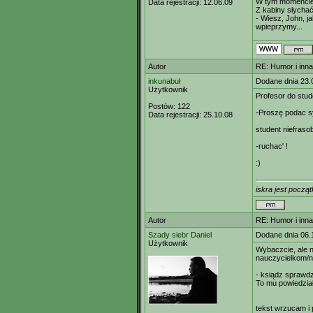
W tym momencie p
Data rejestracji:
12.06.09
Z kabiny słychać
- Wiesz, John, j
wpieprzymy...
Autor
RE: Humor i inn
inkunabuł
Dodane dnia 23.
Użytkownik
Profesor do stud
Postów:
122
-Proszę podac sy
Data rejestracji:
25.10.08
student niefrasob
-ruchac' !
:)
iskra jest począt
Autor
RE: Humor i inn
Szady siebr Daniel
Dodane dnia 06.
Użytkownik
Wybaczcie, ale n
nauczycielkom/n
- ksiądz sprawdz
To mu powiedział
tekst wrzucam i