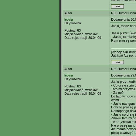
Autor
RE: Humor i inn
leosia
Dodane dnia 30.
Użytkownik
Jasiu, masz nap
Postów:
63
Jasiu pisze: Świs
Miejscowość:
wrocław
- Jasiu, tu miał 
Data rejestracji:
30.04.09
Rym proszę pani
(Nadejszła) wie
Jaśku!!! Na co
Autor
RE: Humor i inn
leosia
Dodane dnia 29.
Użytkownik
Jasiu przyszedł 
- Co ci się stało
Postów:
63
Tato mi przywalił
Miejscowość:
wrocław
- Za co?
Data rejestracji:
30.04.09
Bo tato w nocy m
wami.
- Jasiu następny
Dobrze proszę p
Następnego dnia,
- Jasiu co ci się
Znowu tata mi pr
- A co ,znowu ta
Nie proszę pani,
Ale mama powiedz
pójdę otworzyć b