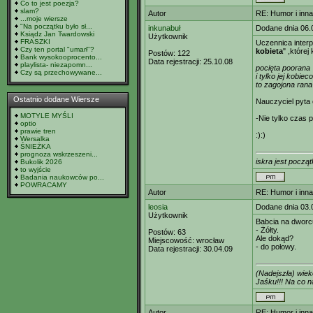
Co to jest poezja?
slam?
Autor
RE: Humor i inn
...moje wiersze
"Na początku było sł...
inkunabuł
Dodane dnia 06.
Ksiądz Jan Twardowski
Użytkownik
FRASZKI
Uczennica interp
Czy ten portal "umarł"?
kobieta
" ,które
Postów:
122
Bank wysokooprocento...
Data rejestracji:
25.10.08
playlista- niezapomn...
pocięta poorana
Czy są przechowywane...
i tylko jej kobiec
to zagojona rana
Ostatnio dodane Wiersze
Nauczyciel pyta 
MOTYLE MYŚLI
-Nie tylko czas 
optio
prawie tren
:):)
Wersalka
ŚNIEŻKA
prognoza wskrzeszeni...
iskra jest począt
Bukolik 2026
to wyjście
Badania naukowców po...
POWRACAMY
Autor
RE: Humor i inn
leosia
Dodane dnia 03.
Użytkownik
Babcia na dworcu
- Żółty.
Postów:
63
Ale dokąd?
Miejscowość:
wrocław
- do połowy.
Data rejestracji:
30.04.09
(Nadejszła) wie
Jaśku!!! Na co
Autor
RE: Humor i inn