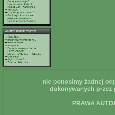
Co to jest poezja?
"Na początku było sł...
Ksiądz Jan Twardowski
FRASZKI
Czy ten portal "umarł"?
Bank wysokooprocento...
playlista- niezapomn...
Czy są przechowywane...
Ostatnio dodane Wiersze
ŚNIEŻKA
prognoza wskrzeszeni...
Bukolik 2026
to wyjście
Badania naukowców po...
POWRACAMY
MOUNT EVEREST - GŁĘB...
Otul mnie
Piękna śmierć
Żniwna błahostka
nie ponosimy żadnej odp
dokonywanych przez g
PRAWA AUTO