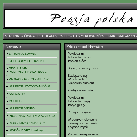
STRONA GŁÓWNA
ˇ
REGULAMIN
ˇ
WIERSZE UŻYTKOWNIKÓW
ˇ
IMAK - MAGAZYN 
Nawigacja
Wiersz - tytuł: Nieważne
Powiedz mi
STRONA GŁÓWNA
Jaki kolor masz
Twoich słów
KONKURSY LITERACKIE
Słyszę je niewyraźnie
REGULAMIN
POLITYKA PRYWATNOŚCI
Zaplątane są
PARNAS - POECI - WIERSZE
W dolinach
Głębokim cieniem
WIERSZE UŻYTKOWNIKÓW
Kładą się na usta
KORGO TV
Powiedz mi
YOUTUBE
Jaki kolor mają
Twoje gesty
WIERSZE /VIDEO/
Czuję ich ciężar
PIOSENKA POETYCKA /VIDEO/
W pustych dłoniach
IMAK - MAGAZYN VIDEO
Łatwiej poczuć wiatr
Kołysać myśli
WOKÓŁ POEZJI /teksty/
Porozmawiaj ze mną