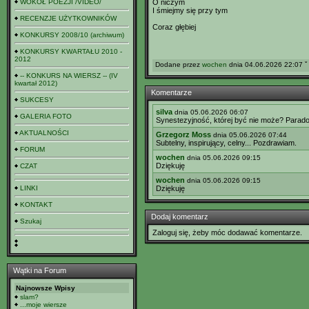
WOKÓŁ POEZJI /VIDEO/
O niczym
I śmiejmy się przy tym
RECENZJE UŻYTKOWNIKÓW
Coraz głębiej
KONKURSY 2008/10 (archiwum)
KONKURSY KWARTAŁU 2010 -
2012
Dodane przez
wochen
dnia 04.06.2026 22:07 ˇ
-- KONKURS NA WIERSZ -- (IV
kwartał 2012)
Komentarze
SUKCESY
silva
dnia 05.06.2026 06:07
GALERIA FOTO
Synestezyjność, której być nie może? Parado
AKTUALNOŚCI
Grzegorz Moss
dnia 05.06.2026 07:44
Subtelny, inspirujący, celny... Pozdrawiam.
FORUM
wochen
dnia 05.06.2026 09:15
Dziękuję
CZAT
wochen
dnia 05.06.2026 09:15
LINKI
Dziękuję
KONTAKT
Dodaj komentarz
Szukaj
Zaloguj się, żeby móc dodawać komentarze.
Wątki na Forum
Najnowsze Wpisy
slam?
...moje wiersze