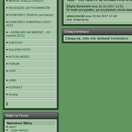
Ślepa ? Gdy nabierze się doświadczenia wcale 
WOKÓŁ POEZJI /VIDEO/
Edyta Sorensen
dnia 22.04.2017 12:51
RECENZJE UŻYTKOWNIKÓW
W moim przypadku, po trzydziestu ośmiu latac
KONKURSY 2008/10 (archiwum)
adaszewski
dnia 23.04.2017 17:43
tzw: srutu-tu-tu
KONKURSY KWARTAŁU 2010 -
2012
Dodaj komentarz
-- KONKURS NA WIERSZ -- (IV
kwartał 2012)
Zaloguj się, żeby móc dodawać komentarze.
SUKCESY
GALERIA FOTO
AKTUALNOŚCI
FORUM
CZAT
LINKI
KONTAKT
Szukaj
Wątki na Forum
Najnowsze Wpisy
slam?
...moje wiersze