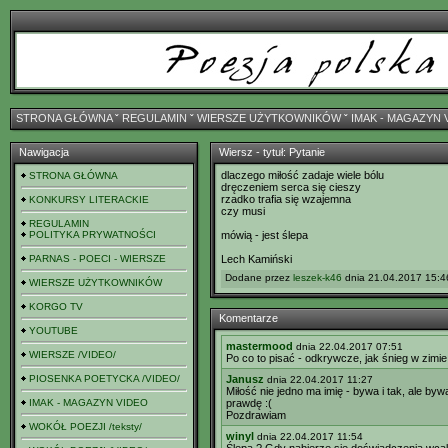
STRONA GŁÓWNA
ˇ
REGULAMIN
ˇ
WIERSZE UŻYTKOWNIKÓW
ˇ
IMAK - MAGAZYN 
Nawigacja
Wiersz - tytuł: Pytanie
dlaczego miłość zadaje wiele bólu
STRONA GŁÓWNA
dręczeniem serca się cieszy
rzadko trafia się wzajemna
KONKURSY LITERACKIE
czy musi
REGULAMIN
POLITYKA PRYWATNOŚCI
mówią - jest ślepa
PARNAS - POECI - WIERSZE
Lech Kamiński
Dodane przez
leszek-k46
dnia 21.04.2017 15:46
WIERSZE UŻYTKOWNIKÓW
KORGO TV
Komentarze
YOUTUBE
mastermood
dnia 22.04.2017 07:51
WIERSZE /VIDEO/
Po co to pisać - odkrywcze, jak śnieg w zimie
PIOSENKA POETYCKA /VIDEO/
Janusz
dnia 22.04.2017 11:27
Miłość nie jedno ma imię - bywa i tak, ale b
IMAK - MAGAZYN VIDEO
prawdę :(
Pozdrawiam
WOKÓŁ POEZJI /teksty/
winyl
dnia 22.04.2017 11:54