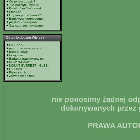
Co to jest poezja?
"Na początku było sł...
Ksiądz Jan Twardowski
FRASZKI
Czy ten portal "umarł"?
Bank wysokooprocento...
playlista- niezapomn...
Czy są przechowywane...
Ostatnio dodane Wiersze
ŚNIEŻKA
prognoza wskrzeszeni...
Bukolik 2026
to wyjście
Badania naukowców po...
POWRACAMY
MOUNT EVEREST - GŁĘB...
Otul mnie
Piękna śmierć
Żniwna błahostka
nie ponosimy żadnej odp
dokonywanych przez g
PRAWA AUTO