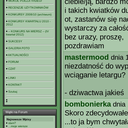
ciebie/ją, bardzo m
WOKÓŁ POEZJI /VIDEO/
RECENZJE UŻYTKOWNIKÓW
i takich kwiatków d
KONKURSY 2008/10 (archiwum)
ot, zastanów się n
KONKURSY KWARTAŁU 2010 -
2012
wystarczy za całoś
-- KONKURS NA WIERSZ -- (IV
bez urazy, proszę,
kwartał 2012)
SUKCESY
pozdrawiam
GALERIA FOTO
mastermood
AKTUALNOŚCI
dnia 
FORUM
niezdatność do wy
CZAT
wciąganie letargu?
LINKI
KONTAKT
- dziwactwa jakieś
Szukaj
bombonierka
dnia
Skoro zdecydowałeś 
Wątki na Forum
...to ja bym chwyta
Najnowsze Wpisy
slam?
...moje wiersze