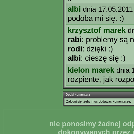
albi
dnia 17.05.2011
podoba mi się. :)
krzysztof marek
d
rabi
: problemy są ni
rodi
: dzięki :)
albi
: cieszę się :)
kielon marek
dnia 
rozpiente, jak rozp
Dodaj komentarz
Zaloguj się, żeby móc dodawać komentarze.
nie ponosimy żadnej odp
dokonywanych przez g