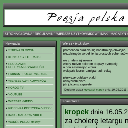
STRONA GŁÓWNA
ˇ
REGULAMIN
ˇ
WIERSZE UŻYTKOWNIKÓW
ˇ
IMAK - MAGAZYN 
Nawigacja
Wiersz - tytuł: skok
promenada okazała się konstrukcją chwiejną
STRONA GŁÓWNA
niezdatną do wypełnienia prostych schematów
KONKURSY LITERACKIE
nie znałem jej imienia
włosy rudym kolorem drapały sympatię
REGULAMIN
POLITYKA PRYWATNOŚCI
a ona zasłaniając wzrok
wciągała letarg rozpięta nad rzeką
PARNAS - POECI - WIERSZE
pierwsze uciekały ptaki
WIERSZE UŻYTKOWNIKÓW
chwyciłem pióro
jak jutrzejszą gazetę
KORGO TV
Dodane przez
krzysztof marek
dnia 16.05.2011 
YOUTUBE
Komentarze
WIERSZE /VIDEO/
PIOSENKA POETYCKA /VIDEO/
kropek
dnia 16.05.
IMAK - MAGAZYN VIDEO
za cholerę letargu n
WOKÓŁ POEZJI /teksty/