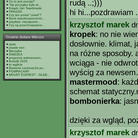
rudą ..;)))
Co to jest poezja?
"Na początku było sł...
Ksiądz Jan Twardowski
hi hi...pozdrawiam 
FRASZKI
Czy ten portal "umarł"?
Bank wysokooprocento...
playlista- niezapomn...
krzysztof marek
d
Czy są przechowywane...
kropek
: no nie wi
Ostatnio dodane Wiersze
dosłownie. klimat, j
optio
prawie tren
na różne sposoby. a
Wersalka
ŚNIEŻKA
prognoza wskrzeszeni...
wciąga - nie odwrotn
Bukolik 2026
to wyjście
Badania naukowców po...
wyścig za newsem. 
POWRACAMY
MOUNT EVEREST - GŁĘB...
mastermood
: każ
schemat statyczny.n
bombonierka
: jas
dzięki za wgląd, p
krzysztof marek
d