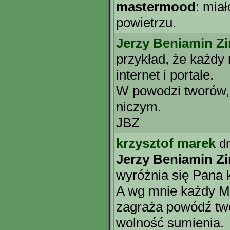
mastermood
: miał
powietrzu.
Jerzy Beniamin Z
przykład, że każdy 
internet i portale.
W powodzi tworów, 
niczym.
JBZ
krzysztof marek
d
Jerzy Beniamin Z
wyróżnia się Pana
A wg mnie każdy M
zagraża powódź tw
wolność sumienia.