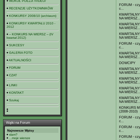
WOKÓŁ POEZJI /VIDEO/
FORUM - czyl
RECENZJE UŻYTKOWNIKÓW
c...
KWARTALNY
KONKURSY 2008/10 (archiwum)
NA WIERSZ..
KONKURSY KWARTAŁU 2010 -
KWARTALNY
2012
NA WIERSZ..
KWARTALNY
-- KONKURS NA WIERSZ -- (IV
NA WIERSZ..
kwartał 2012)
FORUM - czyl
SUKCESY
c...
GALERIA FOTO
KWARTALNY
NA WIERSZ..
AKTUALNOŚCI
DOWCIPY
FORUM
KWARTALNY
NA WIERSZ..
CZAT
KWARTALNY
NA WIERSZ..
LINKI
KWARTALNY
NA WIERSZ..
KONTAKT
KWARTALNY
Szukaj
NA WIERSZ..
KONKURS MI
(2008-2010)
FORUM - czyl
c...
Wątki na Forum
FORUM - czyl
Najnowsze Wpisy
c...
slam?
FORUM - czyl
...moje wiersze