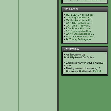
Aktualności
REFLLEKSY po raz dzi...
XLVI Ogólnopolski Ko...
XX Konkurs Literacki...
XXX OK Poetycki im. ...
XX Turniej Poetycki ...
I OK Poetycki im. Ma...
52. Ogólnopolski Kon...
XXXV Ogólnopolskie L...
VAN GOGH Festival 20...
IX Turniej Jednego W...
Użytkownicy
Gości Online: 21
Brak Użytkowników Online
Zarejestrowanych Użytkowników:
6 460
Nieaktywowani Użytkownicy: 2
Najnowszy Użytkownik:
Marletta