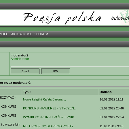
VIDEO
ˇ
AKTUALNOŚCI
ˇ
FORUM
moderator2
Administrator
ne przez moderator2
Tytuł
Dodano
ECZYTAĆ -
Nowe książki Rafała Barona ...
16.01.2012 11:11
 KONKURS
KONKURS NA WIERSZ - STYCZEŃ...
02.01.2012 20:46
.
 KONKURS
WYNIKI KONKURSU PAŹDZIERNIK...
01.01.2012 22:54
.
i o wszystkim
RE: URODZINY STAREGO POETY
11.10.2011 09:16