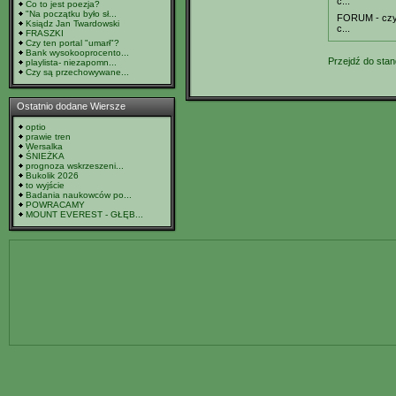
c...
Co to jest poezja?
"Na początku było sł...
FORUM - czyl
Ksiądz Jan Twardowski
c...
FRASZKI
Czy ten portal "umarł"?
Bank wysokooprocento...
Przejdź do stan
playlista- niezapomn...
Czy są przechowywane...
Ostatnio dodane Wiersze
optio
prawie tren
Wersalka
ŚNIEŻKA
prognoza wskrzeszeni...
Bukolik 2026
to wyjście
Badania naukowców po...
POWRACAMY
MOUNT EVEREST - GŁĘB...