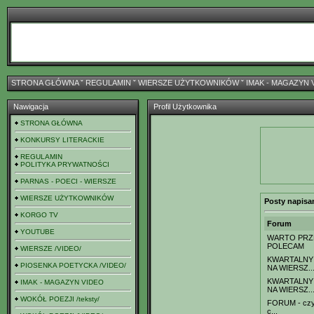
STRONA GŁÓWNA
ˇ
REGULAMIN
ˇ
WIERSZE UŻYTKOWNIKÓW
ˇ
IMAK - MAGAZYN 
Nawigacja
Profil Użytkownika
STRONA GŁÓWNA
KONKURSY LITERACKIE
REGULAMIN
POLITYKA PRYWATNOŚCI
PARNAS - POECI - WIERSZE
WIERSZE UŻYTKOWNIKÓW
Posty napisa
KORGO TV
Forum
YOUTUBE
WARTO PRZ
POLECAM
WIERSZE /VIDEO/
KWARTALNY
PIOSENKA POETYCKA /VIDEO/
NA WIERSZ..
KWARTALNY
IMAK - MAGAZYN VIDEO
NA WIERSZ..
WOKÓŁ POEZJI /teksty/
FORUM - czyl
c...