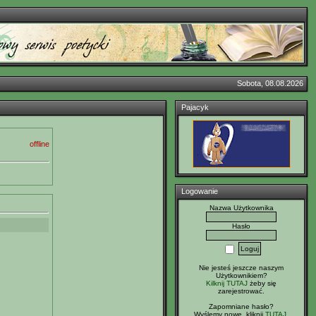
Sobota, 08.08.2026
Pajacyk
offline
Logowanie
Nazwa Użytkownika
Hasło
Nie jesteś jeszcze naszym
Użytkownikiem?
Kilknij TUTAJ
żeby się
zarejestrować.
Zapomniane hasło?
Wyślemy nowe, kliknij
TUTAJ
.