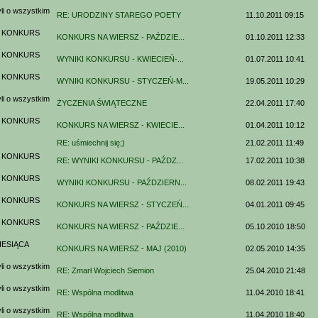
i o wszystkim
RE: URODZINY STAREGO POETY
11.10.2011 09:15
 KONKURS
KONKURS NA WIERSZ - PAŹDZIE...
01.10.2011 12:33
.
 KONKURS
WYNIKI KONKURSU - KWIECIEŃ-...
01.07.2011 10:41
.
 KONKURS
WYNIKI KONKURSU - STYCZEŃ-M...
19.05.2011 10:29
.
i o wszystkim
ŻYCZENIA ŚWIĄTECZNE
22.04.2011 17:40
 KONKURS
KONKURS NA WIERSZ - KWIECIE...
01.04.2011 10:12
.
RE: uśmiechnij się;)
21.02.2011 11:49
 KONKURS
RE: WYNIKI KONKURSU - PAŹDZ...
17.02.2011 10:38
.
 KONKURS
WYNIKI KONKURSU - PAŹDZIERN...
08.02.2011 19:43
.
 KONKURS
KONKURS NA WIERSZ - STYCZEŃ...
04.01.2011 09:45
.
 KONKURS
KONKURS NA WIERSZ - PAŹDZIE...
05.10.2010 18:50
.
ESIĄCA
KONKURS NA WIERSZ - MAJ (2010)
02.05.2010 14:35
i o wszystkim
RE: Zmarł Wojciech Siemion
25.04.2010 21:48
i o wszystkim
RE: Wspólna modlitwa
11.04.2010 18:41
i o wszystkim
RE: Wspólna modlitwa
11.04.2010 18:40