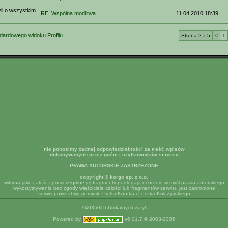
i o wszystkim
RE: Wspólna modlitwa
11.04.2010 18:39
dardowego widoku Profilu
Strona 2 z 5
<
1
nie ponosimy żadnej odpowiedzialności za treść wpisów
dokonywanych przez gości i użytkowników serwisu
PRAWA AUTORSKIE ZASTRZEŻONE
copyright © korgo sp. z o.o.
witryna jako całość i poszczególne jej fragmenty podlegają ochronie w myśl prawa autorskiego
wykorzystywanie bez zgody właściciela całości lub fragmentów serwisu jest zabronione
serwis powstał wg pomysłu Piotra Kontka i Leszka Kolczyńskiego
94035915 Unikalnych wizyt
Powered by
v6.01.7 © 2003-2005