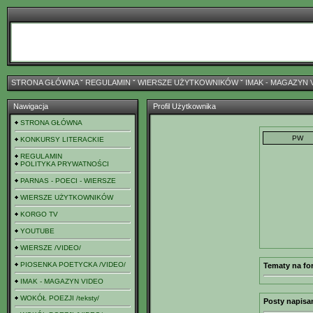
STRONA GŁÓWNA
ˇ
REGULAMIN
ˇ
WIERSZE UŻYTKOWNIKÓW
ˇ
IMAK - MAGAZYN 
Nawigacja
Profil Użytkownika
STRONA GŁÓWNA
KONKURSY LITERACKIE
REGULAMIN
POLITYKA PRYWATNOŚCI
PARNAS - POECI - WIERSZE
WIERSZE UŻYTKOWNIKÓW
KORGO TV
YOUTUBE
WIERSZE /VIDEO/
PIOSENKA POETYCKA /VIDEO/
Tematy na fo
IMAK - MAGAZYN VIDEO
WOKÓŁ POEZJI /teksty/
Posty napisa