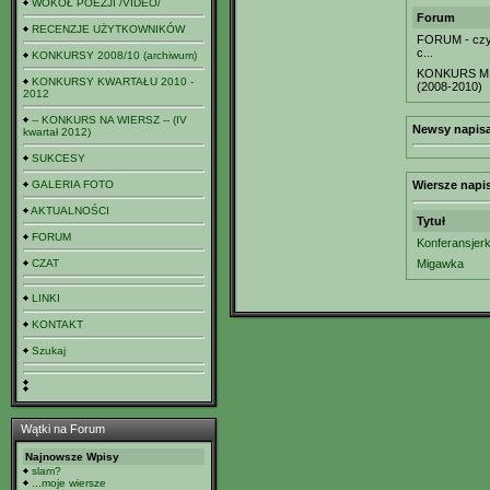
WOKÓŁ POEZJI /VIDEO/
Forum
RECENZJE UŻYTKOWNIKÓW
FORUM - czyl
c...
KONKURSY 2008/10 (archiwum)
KONKURS MI
KONKURSY KWARTAŁU 2010 -
(2008-2010)
2012
-- KONKURS NA WIERSZ -- (IV
Newsy napisa
kwartał 2012)
SUKCESY
GALERIA FOTO
Wiersze napi
AKTUALNOŚCI
Tytuł
FORUM
Konferansjer
CZAT
Migawka
LINKI
KONTAKT
Szukaj
Wątki na Forum
Najnowsze Wpisy
slam?
...moje wiersze