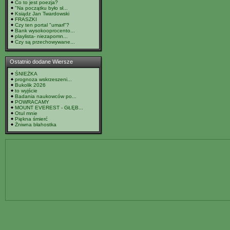
Co to jest poezja?
"Na początku było sł...
Ksiądz Jan Twardowski
FRASZKI
Czy ten portal "umarł"?
Bank wysokooprocento...
playlista- niezapomn...
Czy są przechowywane...
Ostatnio dodane Wiersze
ŚNIEŻKA
prognoza wskrzeszeni...
Bukolik 2026
to wyjście
Badania naukowców po...
POWRACAMY
MOUNT EVEREST - GŁĘB...
Otul mnie
Piękna śmierć
Żniwna błahostka