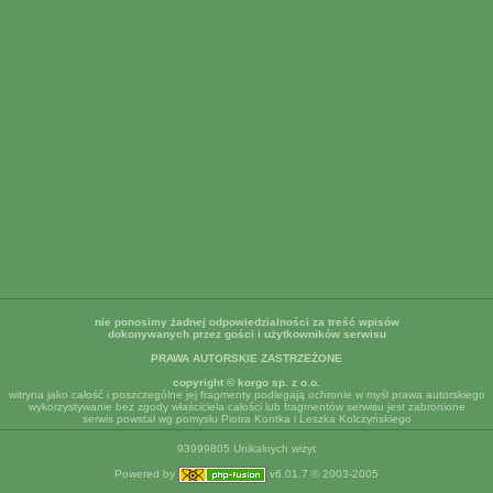
nie ponosimy żadnej odpowiedzialności za treść wpisów
dokonywanych przez gości i użytkowników serwisu
PRAWA AUTORSKIE ZASTRZEŻONE
copyright © korgo sp. z o.o.
witryna jako całość i poszczególne jej fragmenty podlegają ochronie w myśl prawa autorskiego
wykorzystywanie bez zgody właściciela całości lub fragmentów serwisu jest zabronione
serwis powstał wg pomysłu Piotra Kontka i Leszka Kolczyńskiego
93999805 Unikalnych wizyt
Powered by
v6.01.7 © 2003-2005