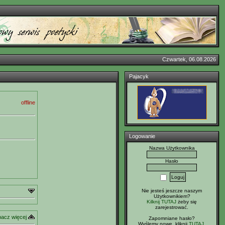
Czwartek, 06.08.2026
Pajacyk
offline
Logowanie
Nazwa Użytkownika
Hasło
Nie jesteś jeszcze naszym
Użytkownikiem?
Kilknij TUTAJ
żeby się
zarejestrować.
acz więcej
Zapomniane hasło?
Wyślemy nowe, kliknij
TUTAJ
.