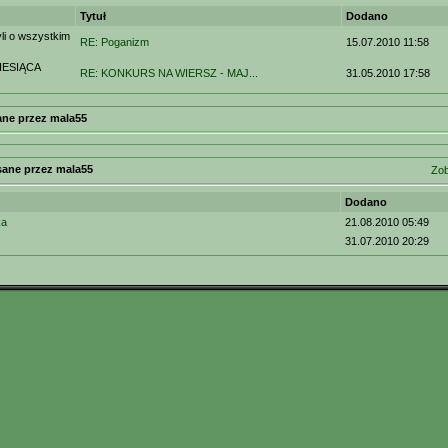
Tytuł
Dodano
i o wszystkim
RE: Poganizm
15.07.2010 11:58
ESIĄCA
RE: KONKURS NA WIERSZ - MAJ...
31.05.2010 17:58
ne przez mala55
sane przez mala55
Zob
Dodano
ka
21.08.2010 05:49
31.07.2010 20:29