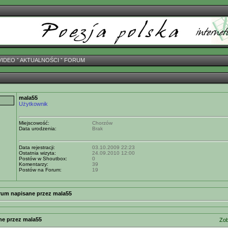
VIDEO
ˇ
AKTUALNOŚCI
ˇ
FORUM
mala55
Użytkownik
Miejscowość:
Chorzów
Data urodzenia:
Brak
Data rejestracji:
03.10.2009 22:23
Ostatnia wizyta:
24.09.2010 12:00
Postów w Shoutbox:
0
Komentarzy:
39
Postów na Forum:
19
rum napisane przez mala55
ne przez mala55
Zob