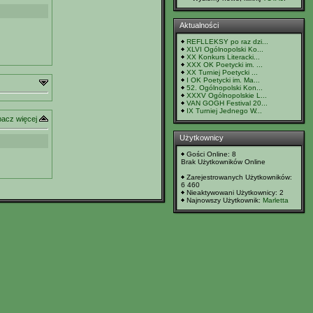
Aktualności
REFLLEKSY po raz dzi...
XLVI Ogólnopolski Ko...
XX Konkurs Literacki...
XXX OK Poetycki im. ...
XX Turniej Poetycki ...
I OK Poetycki im. Ma...
52. Ogólnopolski Kon...
XXXV Ogólnopolskie L...
VAN GOGH Festival 20...
IX Turniej Jednego W...
acz więcej
Użytkownicy
Gości Online: 8
Brak Użytkowników Online
Zarejestrowanych Użytkowników:
6 460
Nieaktywowani Użytkownicy: 2
Najnowszy Użytkownik:
Marletta