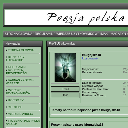
STRONA GŁÓWNA
ˇ
REGULAMIN
ˇ
WIERSZE UŻYTKOWNIKÓW
ˇ
IMAK - MAGAZYN 
Nawigacja
Profil Użytkownika
STRONA GŁÓWNA
kbugajska18
KONKURSY
Użytkownik
LITERACKIE
REGULAMIN
Miejscowość:
Węg
POLITYKA
Data urodzenia:
Bra
PRYWATNOŚCI
PARNAS - POECI -
Data rejestracji:
24.
WIERSZE
Ostatnia wizyta:
13.
Postów w Shoutbox:
0
WIERSZE
Komentarzy:
0
UŻYTKOWNIKÓW
Postów na Forum:
10
KORGO TV
YOUTUBE
Tematy na forum napisane przez kbugajska18
WIERSZE /VIDEO/
PIOSENKA POETYCKA
/VIDEO/
Posty napisane przez kbugajska18