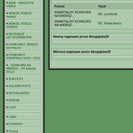
IMAK - MAGAZYN
VIDEO
Forum
Tytuł
KWARTALNY KONKURS
WOKÓŁ POEZJI
RE: symfonia
NA WIERSZ...
/teksty/
KWARTALNY KONKURS
RE: Kwiat lotosu
WOKÓŁ POEZJI
NA WIERSZ...
/VIDEO/
RECENZJE
Newsy napisane przez kbugajska18
UŻYTKOWNIKÓW
KONKURSY 2008/10
(archiwum)
Wiersze napisane przez kbugajska18
KONKURSY
KWARTAŁU 2010 - 2012
-- KONKURS NA
WIERSZ -- (IV kwartał
2012)
SUKCESY
GALERIA FOTO
AKTUALNOŚCI
FORUM
CZAT
LINKI
KONTAKT
Szukaj