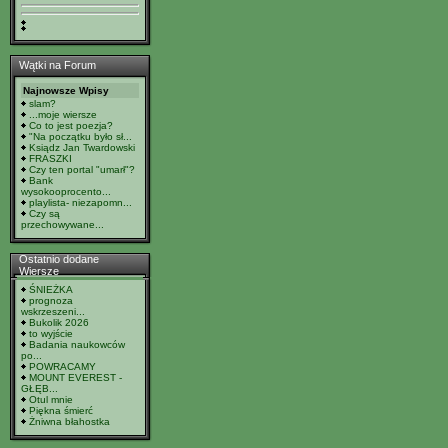
Wątki na Forum
Najnowsze Wpisy
slam?
...moje wiersze
Co to jest poezja?
"Na początku było sł...
Ksiądz Jan Twardowski
FRASZKI
Czy ten portal "umarł"?
Bank
wysokooprocento...
playlista- niezapomn...
Czy są
przechowywane...
Ostatnio dodane
Wiersze
ŚNIEŻKA
prognoza
wskrzeszeni...
Bukolik 2026
to wyjście
Badania naukowców
po...
POWRACAMY
MOUNT EVEREST -
GŁĘB...
Otul mnie
Piękna śmierć
Żniwna błahostka