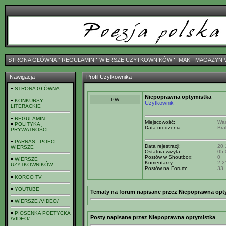
STRONA GŁÓWNA
ˇ
REGULAMIN
ˇ
WIERSZE UŻYTKOWNIKÓW
ˇ
IMAK - MAGAZYN 
Nawigacja
Profil Użytkownika
STRONA GŁÓWNA
Niepoprawna optymistka
KONKURSY
Użytkownik
LITERACKIE
REGULAMIN
Miejscowość:
Wa
POLITYKA
Data urodzenia:
Bra
PRYWATNOŚCI
PARNAS - POECI -
Data rejestracji:
20.
WIERSZE
Ostatnia wizyta:
05.
Postów w Shoutbox:
0
WIERSZE
Komentarzy:
2,2
UŻYTKOWNIKÓW
Postów na Forum:
33
KORGO TV
YOUTUBE
Tematy na forum napisane przez Niepoprawna opt
WIERSZE /VIDEO/
PIOSENKA POETYCKA
Posty napisane przez Niepoprawna optymistka
/VIDEO/