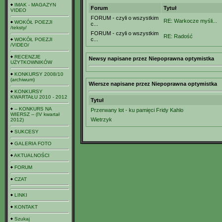
IMAK - MAGAZYN
Forum
Tytuł
VIDEO
FORUM - czyli o wszystkim
RE: Warkocze myśli...
WOKÓŁ POEZJI
c...
/teksty/
FORUM - czyli o wszystkim
RE: Radość
c...
WOKÓŁ POEZJI
/VIDEO/
RECENZJE
Newsy napisane przez Niepoprawna optymistka
UŻYTKOWNIKÓW
KONKURSY 2008/10
(archiwum)
Wiersze napisane przez Niepoprawna optymistka
KONKURSY
KWARTAŁU 2010 - 2012
Tytuł
-- KONKURS NA
Przerwany lot - ku pamięci Fridy Kahlo
WIERSZ -- (IV kwartał
Wietrzyk
2012)
SUKCESY
GALERIA FOTO
AKTUALNOŚCI
FORUM
CZAT
LINKI
KONTAKT
Szukaj