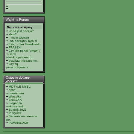
Wątki na Forum
Najnowsze Wpisy
Co to jest poezja?
slam?
...moje wiersze
"Na początku było sł...
Ksiądz Jan Twardowski
FRASZKI
Czy ten portal "umarł"?
Bank
wysokooprocento...
playlista- niezapomn...
Czy są
przechowywane...
Ostatnio dodane
Wiersze
MOTYLE MYŚLI
optio
prawie tren
Wersalka
ŚNIEŻKA
prognoza
wskrzeszeni...
Bukolik 2026
to wyjście
Badania naukowców
po...
POWRACAMY