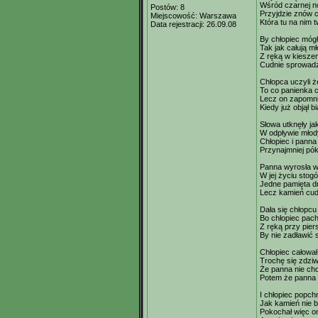
Wśród czarnej n
Postów:
8
Przyjdzie znów c
Miejscowość:
Warszawa
Która tu na nim 
Data rejestracji:
26.09.08
By chłopiec mógł
Tak jak całują m
Z ręką w kieszen
Cudnie sprowad
Chłopca uczyli 
To co panienka 
Lecz on zapomnia
Kiedy już objął bi
Słowa utknęły j
W odpływie młod
Chłopiec i panna
Przynajmniej póki
Panna wyrosła w
W jej życiu stogó
Jedne pamięta d
Lecz kamień cudn
Dała się chłopc
Bo chłopiec pach
Z ręką przy pier
By nie zadławić 
Chłopiec całował
Trochę się zdziw
Że panna nie ch
Potem że panna 
I chłopiec popch
Jak kamień nie b
Pokochał więc on