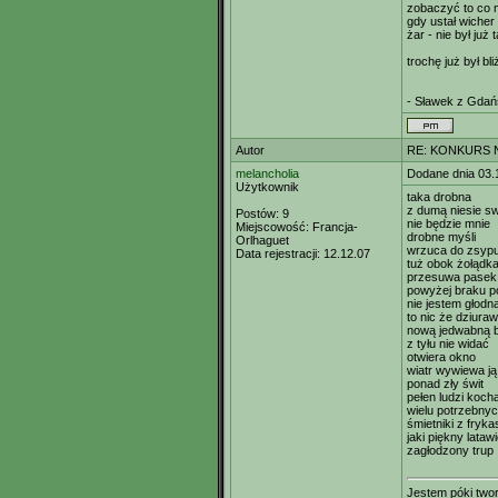
zobaczyć to co 
gdy ustał wicher
żar - nie był już 
trochę już był bliż
- Sławek z Gda
Autor
RE: KONKURS N
melancholia
Dodane dnia 03.
Użytkownik
taka drobna
z dumą niesie sw
Postów:
9
nie będzie mnie
Miejscowość:
Francja-
drobne myśli
Orlhaguet
wrzuca do zsyp
Data rejestracji:
12.12.07
tuż obok żołądk
przesuwa pasek 
powyżej braku p
nie jestem głodn
to nic że dziura
nową jedwabną 
z tyłu nie widać
otwiera okno
wiatr wywiewa ją
ponad zły świt
pełen ludzi koc
wielu potrzebny
śmietniki z fryk
jaki piękny lataw
zagłodzony trup
Jestem póki twor