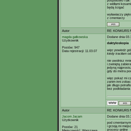
pospólstwo i tak 
z widłami kosami
będą ścigać
wyławiaczy pięk
z cmentarzy
Autor
RE: KONKURS N
magda gałkowska
Dodane dnia 03.
Użytkownik
daktyloskopia
Postów:
947
więc powiedz gdz
Data rejestracji:
11.03.07
kiedy traciłam o
nie uwolnisz mni
i zwiniętą zabier
jedyną najprosts
gdy do metra pod
więc pokaż mi c
zanim inni zoba
jak długo potraf
bez podkładania 
Autor
RE: KONKURS N
Jacom Jacam
Dodane dnia 03.
Użytkownik
pod cmentarnym
i grzeją mi miejs
Postów:
21
procesy gnilne
Miejscowość:
Warszawa