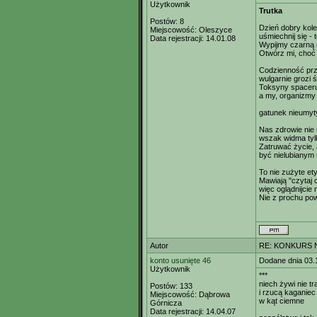
Użytkownik
Trutka
Postów:
8
Dzień dobry kol
Miejscowość:
Oleszyce
uśmiechnij się - 
Data rejestracji:
14.01.08
Wypijmy czarną 
Otwórz mi, choć 
Codzienność prz
wulgarnie grozi 
Toksyny spaceru
a my, organizmy
gatunek nieumyt
Nas zdrowie nie 
wszak widma tyl
Zatruwać życie, 
być nielubianym 
To nie zużyte ety
Mawiają "czytaj 
więc oglądnijcie 
Nie z prochu pow
Autor
RE: KONKURS N
konto usunięte 46
Dodane dnia 03.
Użytkownik
***
niech żywi nie tr
Postów:
133
i rzucą kaganiec
Miejscowość:
Dąbrowa
w kąt ciemne
Górnicza
Data rejestracji:
14.04.07