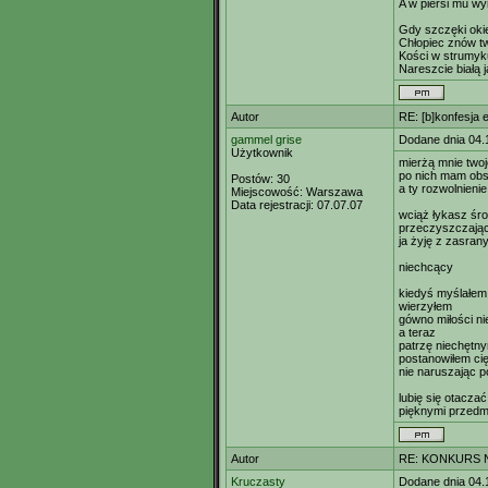
A w piersi mu wy
Gdy szczęki oki
Chłopiec znów tw
Kości w strumyk
Nareszcie białą 
Autor
RE: [b]konfesja e
gammel grise
Dodane dnia 04.
Użytkownik
mierżą mnie twoj
po nich mam obs
Postów:
30
a ty rozwolnienie
Miejscowość:
Warszawa
Data rejestracji:
07.07.07
wciąż łykasz śro
przeczyszczają
ja żyję z zasra
niechcący
kiedyś myślałem
wierzyłem
gówno miłości ni
a teraz
patrzę niechętn
postanowiłem cię
nie naruszając p
lubię się otaczać
pięknymi przedm
Autor
RE: KONKURS N
Kruczasty
Dodane dnia 04.