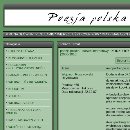
STRONA GŁÓWNA
ˇ
REGULAMIN
ˇ
WIERSZE UŻYTKOWNIKÓW
ˇ
IMAK - MAGAZYN 
Nawigacja
Zobacz Temat
poezja polska - serwis internetowy
| KONKURSY
STRONA GŁÓWNA
(2008-2010)
KONKURSY LITERACKIE
Strona 4 
REGULAMIN
POLITYKA PRYWATNOŚCI
Autor
autoportret po au
Wojciech Roszkowski
Dodane dnia 07.
PARNAS - POECI - WIERSZE
Użytkownik
dzień jak każdy 
WIERSZE UŻYTKOWNIKÓW
w hipermarketac
Postów:
466
nie dziwi kocyk 
Miejscowość:
Tykocin
KORGO TV
Data rejestracji:
22.12.07
w budynku obok 
YOUTUBE
sprawne rozpoła
jelita w tempie m
WIERSZE /VIDEO/
wczesnym popołud
PIOSENKA POETYCKA
potem trochę woln
/VIDEO/
do zawartości pl
IMAK - MAGAZYN VIDEO
dwu i pół kilogr
w obróbce ciśnie
WOKÓŁ POEZJI /teksty/
paletą barw niż u