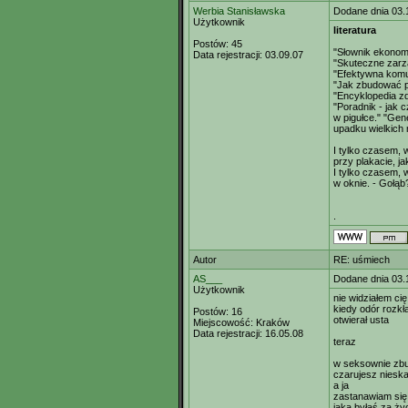
Werbia Stanisławska
Dodane dnia 03.
Użytkownik
literatura
Postów:
45
"Słownik ekonom
Data rejestracji:
03.09.07
"Skuteczne zarz
"Efektywna komu
"Jak zbudować p
"Encyklopedia z
"Poradnik - jak 
w pigułce." "Ge
upadku wielkich 
I tylko czasem, w
przy plakacie, ja
I tylko czasem, w
w oknie. - Gołąb
.
Autor
RE: uśmiech
AS___
Dodane dnia 03.
Użytkownik
nie widziałem cię
kiedy odór rozkł
Postów:
16
otwierał usta
Miejscowość:
Kraków
Data rejestracji:
16.05.08
teraz
w seksownie zbu
czarujesz nieska
a ja
zastanawiam się
jaka byłaś za ży