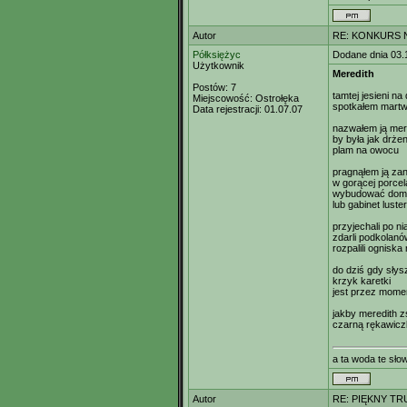
Autor
RE: KONKURS N
Półksiężyc
Dodane dnia 03.
Użytkownik
Meredith
Postów:
7
tamtej jesieni n
Miejscowość:
Ostrołęka
spotkałem martw
Data rejestracji:
01.07.07
nazwałem ją mer
by była jak drżen
plam na owocu
pragnąłem ją za
w gorącej porcel
wybudować dom
lub gabinet luster
przyjechali po ni
zdarli podkolanó
rozpalili ogniska
do dziś gdy słys
krzyk karetki
jest przez mome
jakby meredith 
czarną rękawic
a ta woda te sł
Autor
RE: PIĘKNY TR