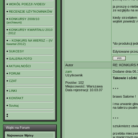
WOKÓŁ POEZJI /VIDEO/
ja proszę o niebi
ze względu na wa
RECENZJE UŻYTKOWNIKÓW
kiedy strzelałem 
KONKURSY 2008/10
wojtek powiedz 
(archiwum)
KONKURSY KWARTAŁU 2010
- 2012
-- KONKURS NA WIERSZ -- (IV
*do produkcji je
kwartał 2012)
SUKCESY
Edytowane prz
GALERIA FOTO
Autor
RE: KONKURS N
AKTUALNOŚCI
zam
Dodane dnia 06.
FORUM
Użytkownik
Takowie i córki
CZAT
Postów:
102
Miejscowość:
Warszawa
* * *
Data rejestracji:
10.03.07
LINKI
brawo Salome !
KONTAKT
i ma urwanie gło
Szukaj
na talerzu psalm
* * *
sztukmistrz otwi
Wątki na Forum
przebita miecze
Najnowsze Wpisy
w magicznym pu