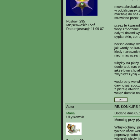
mewa akrobatka 
w oddali piasek ż
machają do nas 
strawione przez 
Postów:
295
Miejscowość:
Łódź
przez tę kwarant
Data rejestracji:
11.09.07
wory zmoczone, z
całymi dniami wy
sypia rekin, co n
bocian dodaje w
jak wtedy na ka
kiedy nareszcie 
niech nas ocean
tubylcy na plaży
dociera do nas 
jakże bym chciał
zwyciężczynią w
wodorosty we wł
dawno już spocz
z piersią otwart
wciąż dumnie no
Autor
RE: KONKURS N
Maria
Dodane dnia 05.
Użytkownik
Monolog przy pły
Witaj kochany, pi
tylko te liście wc
poproszę niebo b
wiaterek ciepły i