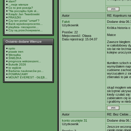
slam?
...moje wiersze
Co to jest poezja?
"Na początku było sł...
Ksiądz Jan Twardowski
Autor
RE: Kopnkurs na 
FRASZKI
Czy ten portal "umarł"?
Falvit
Dodane dnia 06.
Bank wysokooprocento...
Użytkownik
playlista- niezapomn...
Krótka historia 
Czy są przechowywane...
Postów:
22
Matce
Miejscowość:
Oława
Data rejestracji:
15.04.07
Ostatnio dodane Wiersze
Zawsze biegłem 
w całodobowy dy
optio
sto lat nie brzm
prawie tren
kolejne uroczys
Wersalka
ŚNIEŻKA
prognoza wskrzeszeni...
tłumiłem szloch 
Bukolik 2026
wymyślałem napr
to wyjście
cudowne zachod
Badania naukowców po...
wyrzucałem z si
POWRACAMY
zbierałaś to jak
MOUNT EVEREST - GŁĘB...
skąd mogłem wie
skrzętnie ukryw
kiedy czułaś się 
zabierałem cię w
i graliśmy w nie
Autor
RE: Bez Ciebie...
konto usunięte 31
Dodane dnia 06.
Użytkownik
Jeszcze wczoraj
ciepło mnie obej