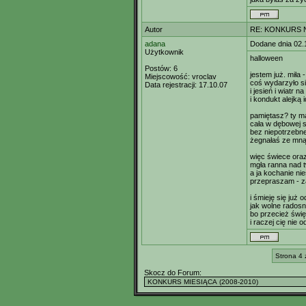
Autor
RE: KONKURS N
adana
Dodane dnia 02.
Użytkownik
halloween
Postów:
6
jestem już. miła
Miejscowość:
vroclav
coś wydarzyło si
Data rejestracji:
17.10.07
i jesień i wiatr na
i kondukt alejką i
pamiętasz? ty 
cała w dębowej 
bez niepotrzebn
żegnałaś ze mną
więc świece oraz
mgła ranna nad 
a ja kochanie nie
przepraszam - z
i śmieję się już 
jak wolne radosn
bo przecież świ
i raczej cię nie 
Strona 4 
Skocz do Forum: