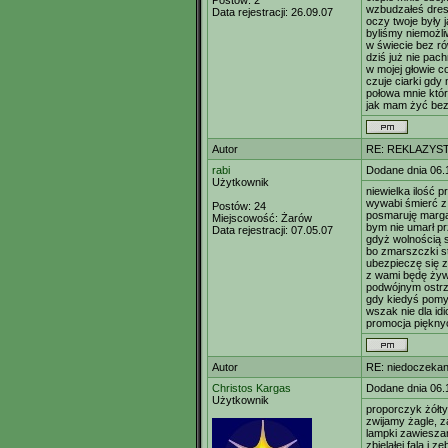
Postów:
2
wzbudzałeś dre
Data rejestracji:
26.09.07
oczy twoje były 
byliśmy niemożl
w świecie bez r
dziś już nie pach
w mojej głowie 
czuje ciarki gdy
połowa mnie któr
jak mam żyć bez 
Autor
RE: REKLAZYS
rabi
Dodane dnia 06.
Użytkownik
niewielka ilość 
wywabi śmierć z
Postów:
24
posmaruję marga
Miejscowość:
Żarów
bym nie umarł p
Data rejestracji:
07.05.07
gdyż wolnością s
bo zmarszczki st
ubezpieczę się 
z wami będę żyw
podwójnym ostrz
gdy kiedyś pomy
wszak nie dla idi
promocja pięknyc
Autor
RE: niedoczekan
Christos Kargas
Dodane dnia 06.
Użytkownik
proporczyk żółty
zwijamy żagle, 
lampki zawiesza
zbielałej falą i 