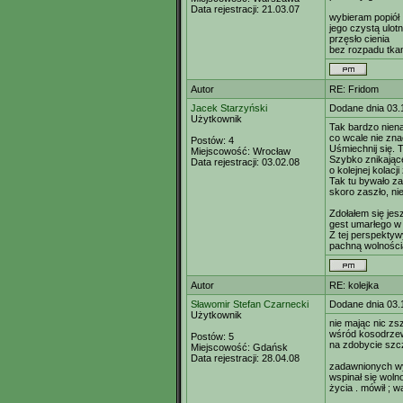
Data rejestracji:
21.03.07
wybieram popiół
jego czystą ulot
przęsło cienia
bez rozpadu tka
Autor
RE: Fridom
Jacek Starzyński
Dodane dnia 03.
Użytkownik
Tak bardzo nien
co wcale nie zna
Postów:
4
Uśmiechnij się. Ta
Miejscowość:
Wrocław
Szybko znikając
Data rejestracji:
03.02.08
o kolejnej kolac
Tak tu bywało z
skoro zaszło, nie
Zdołałem się jes
gest umarłego w 
Z tej perspektyw
pachną wolnością
Autor
RE: kolejka
Sławomir Stefan Czarnecki
Dodane dnia 03.
Użytkownik
nie mając nic zsz
wśród kosodrzewi
Postów:
5
na zdobycie szcz
Miejscowość:
Gdańsk
Data rejestracji:
28.04.08
zadawnionych wy
wspinał się woln
życia . mówił ; 