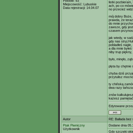
Postów:
93
listki pozbieram,
Miejscowość:
Lubuskie
ach, po co mówię
Data rejestracji:
14.04.07
no przecież widzi
mój dobry Boże,
prawda, że teraz 
do mnie przycho
zawsze, gdy jest
czasem przynosi
jak wtedy, w sad
gdy nas stryj Hu
pobladłeś nagle, 
a dla mnie byłeś 
niby trup piękny,
było, minęło, zą
płyta by chętnie
chyba dziś przy
przytulisz mocno
ty chińską zamó
dwa razy tańsza,
znów kalkulujesz
każesz pamiętać
Edytowane prz
Autor
RE: Ballada bez
Ptak Piwniczny
Dodane dnia 05.
Użytkownik
Gdy szczęki oki