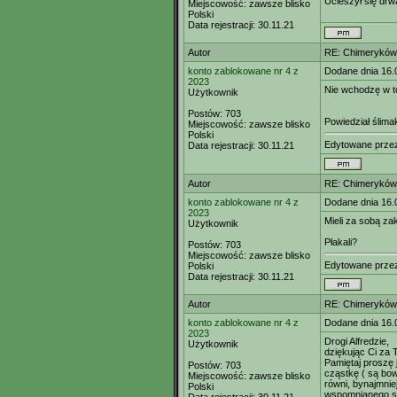
Ucieszył się drw
Miejscowość:
zawsze blisko
Polski
Data rejestracji:
30.11.21
Autor
RE: Chimeryków 
konto zablokowane nr 4 z
Dodane dnia 16.
2023
Nie wchodzę w t
Użytkownik
Postów:
703
Powiedział ślima
Miejscowość:
zawsze blisko
Polski
Edytowane prz
Data rejestracji:
30.11.21
Autor
RE: Chimeryków 
konto zablokowane nr 4 z
Dodane dnia 16.
2023
Mieli za sobą za
Użytkownik
Płakali?
Postów:
703
Miejscowość:
zawsze blisko
Edytowane prz
Polski
Data rejestracji:
30.11.21
Autor
RE: Chimeryków 
konto zablokowane nr 4 z
Dodane dnia 16.
2023
Drogi Alfredzie,
Użytkownik
dziękując Ci za T
Pamiętaj proszę 
Postów:
703
cząstkę ( są bow
Miejscowość:
zawsze blisko
równi, bynajmnie
Polski
wspomnianego sz