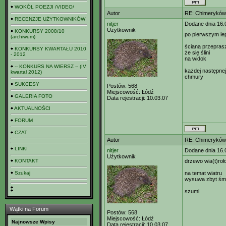
WOKÓŁ POEZJI /VIDEO/
Autor
RE: Chimeryków 
RECENZJE UŻYTKOWNIKÓW
nitjer
Dodane dnia 16.
Użytkownik
KONKURSY 2008/10
po pierwszym l
(archiwum)
ściana przepras
KONKURSY KWARTAŁU 2010
że się ślini
- 2012
na widok
-- KONKURS NA WIERSZ -- (IV
każdej następnej
kwartał 2012)
chmury
SUKCESY
Postów:
568
Miejscowość:
Łódź
GALERIA FOTO
Data rejestracji:
10.03.07
AKTUALNOŚCI
FORUM
CZAT
Autor
RE: Chimeryków 
LINKI
nitjer
Dodane dnia 16.
Użytkownik
KONTAKT
drzewo wia(t)ro
Szukaj
na temat wiatru
wysuwa zbyt śmi
szumi
Wątki na Forum
Postów:
568
Miejscowość:
Łódź
Najnowsze Wpisy
Data rejestracji:
10.03.07