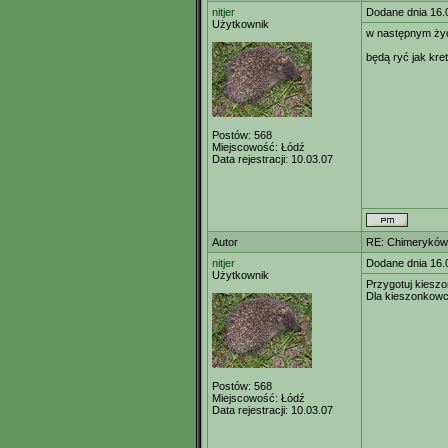
nitjer
Dodane dnia 16.
Użytkownik
w następnym życ
będą ryć jak kre
Postów:
568
Miejscowość:
Łódź
Data rejestracji:
10.03.07
Autor
RE: Chimeryków 
nitjer
Dodane dnia 16.
Użytkownik
Przygotuj kiesz
Dla kieszonkowc
Postów:
568
Miejscowość:
Łódź
Data rejestracji:
10.03.07