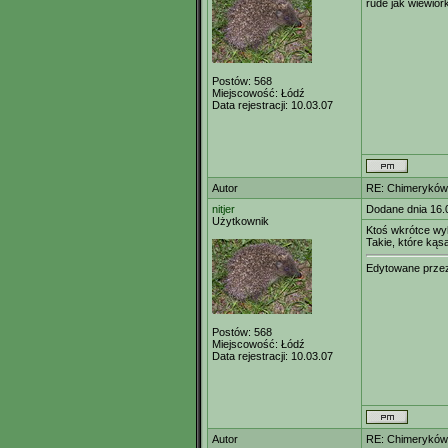
rude jak wiewiórk
Postów:
568
Miejscowość:
Łódź
Data rejestracji:
10.03.07
Autor
RE: Chimeryków 
nitjer
Dodane dnia 16.
Użytkownik
Ktoś wkrótce wy
Takie, które kąs
Edytowane prz
Postów:
568
Miejscowość:
Łódź
Data rejestracji:
10.03.07
Autor
RE: Chimeryków 