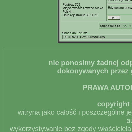
to dlaczego nie
Postów:
703
Edytowane prz
Miejscowość:
zawsze blisko
Polski
Data rejestracji:
30.11.21
Strona 60 z 65
<<
<
Skocz do Forum:
nie ponosimy żadnej odp
dokonywanych przez g
PRAWA AUTO
copyright 
witryna jako całość i poszczególne j
a
wykorzystywanie bez zgody właściciela 