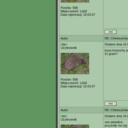
Postów:
568
Miejscowość:
Łódź
Data rejestracji:
10.03.07
Autor
RE: Chimeryków 
nitjer
Dodane dnia 16.
Użytkownik
kosa kostuchy p
21 gram?
Postów:
568
Miejscowość:
Łódź
Data rejestracji:
10.03.07
Autor
RE: Chimeryków 
nitjer
Dodane dnia 16.
Użytkownik
sen wiewióra
przyśniły mu się