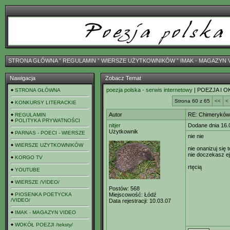
STRONA GŁÓWNA
ˇ
REGULAMIN
ˇ
WIERSZE UŻYTKOWNIKÓW
ˇ
IMAK - MAGAZYN 
Nawigacja
Zobacz Temat
poezja polska - serwis internetowy
| POEZJA I O
STRONA GŁÓWNA
Strona 60 z 65
<<
<
KONKURSY LITERACKIE
Autor
RE: Chimeryków 
REGULAMIN
POLITYKA PRYWATNOŚCI
nitjer
Dodane dnia 16.
Użytkownik
PARNAS - POECI - WIERSZE
nie nie
WIERSZE UŻYTKOWNIKÓW
nie onanizuj się
nie doczekasz ej
KORGO TV
rtęcią
YOUTUBE
WIERSZE /VIDEO/
Postów:
568
PIOSENKA POETYCKA
Miejscowość:
Łódź
/VIDEO/
Data rejestracji:
10.03.07
IMAK - MAGAZYN VIDEO
WOKÓŁ POEZJI /teksty/