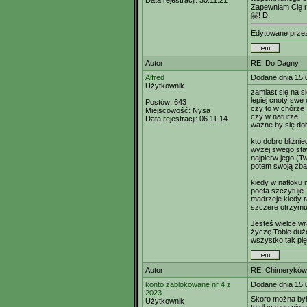
Data rejestracji:
30.11.21
Zapewniam Cię r
🤗! D.
Edytowane prz
Autor
RE: Do Dagny
Alfred
Dodane dnia 15.
Użytkownik
zamiast się na s
lepiej cnoty swe
Postów:
643
czy to w chórze
Miejscowość:
Nysa
czy w naturze
Data rejestracji:
06.11.14
ważne by się do
kto dobro bliźnie
wyżej swego sta
najpierw jego (T
potem swoją zba
kiedy w natłoku 
poeta szczytuje
madrzeje kiedy 
szczere otrzymu
Jesteś wielce wr
życzę Tobie dużo
wszystko tak pię
Autor
RE: Chimeryków 
konto zablokowane nr 4 z
Dodane dnia 15.
2023
Skoro można było
Użytkownik