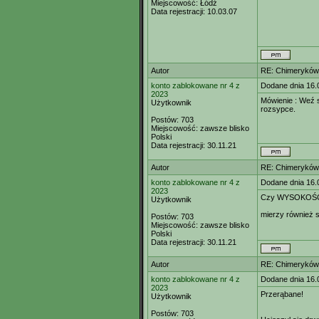
Miejscowość:
Łódź
Data rejestracji:
10.03.07
Autor
RE: Chimeryków 
konto zablokowane nr 4 z
Dodane dnia 16.
2023
Mówienie : Weź s
Użytkownik
rozsypce.
Postów:
703
Miejscowość:
zawsze blisko
Polski
Data rejestracji:
30.11.21
Autor
RE: Chimeryków 
konto zablokowane nr 4 z
Dodane dnia 16.
2023
Czy WYSOKOŚC
Użytkownik
mierzy również 
Postów:
703
Miejscowość:
zawsze blisko
Polski
Data rejestracji:
30.11.21
Autor
RE: Chimeryków 
konto zablokowane nr 4 z
Dodane dnia 16.
2023
Przerąbane!
Użytkownik
Postów:
703