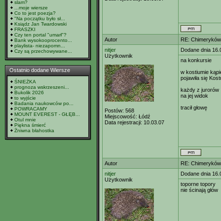
slam?
...moje wiersze
Co to jest poezja?
"Na początku było sł...
Ksiądz Jan Twardowski
FRASZKI
Czy ten portal "umarł"?
Autor
RE: Chimeryków 
Bank wysokooprocento...
playlista- niezapomn...
nitjer
Dodane dnia 16.
Czy są przechowywane...
Użytkownik
na konkursie
Ostatnio dodane Wiersze
w kostiumie kąp
pojawiła się Kos
ŚNIEŻKA
prognoza wskrzeszeni...
każdy z jurorów
Bukolik 2026
na jej widok
to wyjście
Badania naukowców po...
tracił głowę
POWRACAMY
Postów:
568
MOUNT EVEREST - GŁĘB...
Miejscowość:
Łódź
Otul mnie
Data rejestracji:
10.03.07
Piękna śmierć
Żniwna błahostka
Autor
RE: Chimeryków 
nitjer
Dodane dnia 16.
Użytkownik
toporne topory
nie ścinają głów