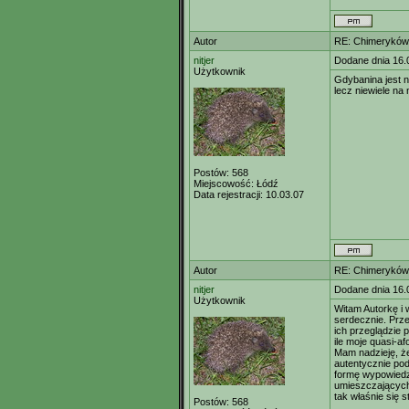
Autor
RE: Chimeryków 
nitjer
Dodane dnia 16.
Użytkownik
Gdybanina jest 
lecz niewiele na 
Postów:
568
Miejscowość:
Łódź
Data rejestracji:
10.03.07
Autor
RE: Chimeryków 
nitjer
Dodane dnia 16.
Użytkownik
Witam Autorkę i 
serdecznie. Prze
ich przeglądzie 
ile moje quasi-a
Mam nadzieję, ż
autentycznie po
formę wypowiedzi
umieszczających
tak właśnie się st
Postów:
568