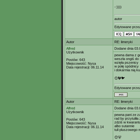
-:))))
autor
Edytowane prz
Autor
RE: limeryki
Alfred
Dodane dnia 03.
Użytkownik
pewna dama z gó
weszła ongiś do 
Postów:
643
wzięła pszenicy
Miejscowość:
Nysa
w połę spódnicy
Data rejestracji:
06.11.14
i dokarmia nią ku
😊🐓🐦
Edytowane prze
Autor
RE: limeryki
Alfred
Dodane dnia 03.
Użytkownik
pewna pani ze za
rad by przytuliła
Postów:
643
zdziś w kwarant
Miejscowość:
Nysa
albo sutannie
Data rejestracji:
06.11.14
tuli pluszowego 
😊🐻