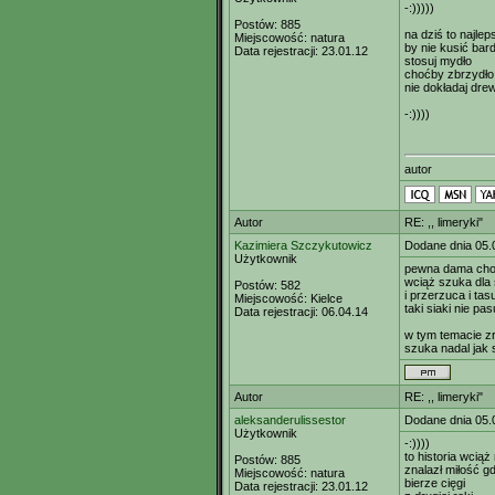
-:)))))
Postów:
885
na dziś to najle
Miejscowość:
natura
by nie kusić bard
Data rejestracji:
23.01.12
stosuj mydło
choćby zbrzydło
nie dokładaj dre
-:))))
autor
Autor
RE: ,, limeryki"
Kazimiera Szczykutowicz
Dodane dnia 05.
Użytkownik
pewna dama cho
wciąż szuka dla 
Postów:
582
i przerzuca i tas
Miejscowość:
Kielce
taki siaki nie pas
Data rejestracji:
06.04.14
w tym temacie zr
szuka nadal jak 
Autor
RE: ,, limeryki"
aleksanderulissestor
Dodane dnia 05.
Użytkownik
-:))))
to historia wciąż
Postów:
885
znalazł miłość 
Miejscowość:
natura
bierze cięgi
Data rejestracji:
23.01.12