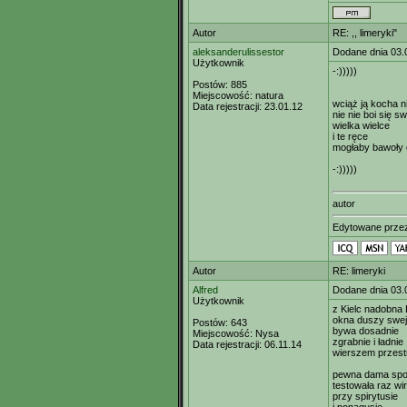
Autor
RE: ,, limeryki"
aleksanderulissestor
Dodane dnia 03.
Użytkownik
-:)))))
Postów:
885
Miejscowość:
natura
wciąż ją kocha n
Data rejestracji:
23.01.12
nie nie boi się sw
wielka wielce
i te ręce
mogłaby bawoły 
-:)))))
autor
Edytowane prz
Autor
RE: limeryki
Alfred
Dodane dnia 03.
Użytkownik
z Kielc nadobna 
okna duszy swej
Postów:
643
bywa dosadnie
Miejscowość:
Nysa
zgrabnie i ładnie
Data rejestracji:
06.11.14
wierszem przest
pewna dama spo
testowała raz wi
przy spirytusie