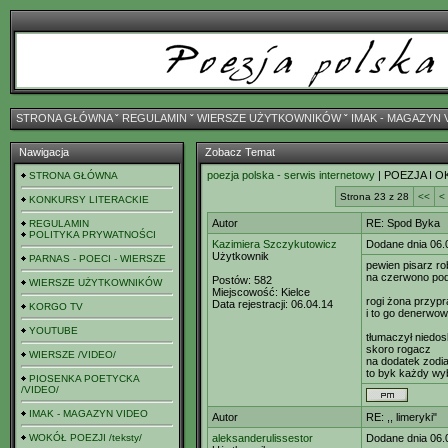
STRONA GŁÓWNA
ˇ
REGULAMIN
ˇ
WIERSZE UŻYTKOWNIKÓW
ˇ
IMAK - MAGAZYN 
Nawigacja
Zobacz Temat
poezja polska - serwis internetowy
| POEZJA I O
STRONA GŁÓWNA
Strona 23 z 28
<<
<
KONKURSY LITERACKIE
Autor
RE: Spod Byka
REGULAMIN
POLITYKA PRYWATNOŚCI
Kazimiera Szczykutowicz
Dodane dnia 06.
Użytkownik
PARNAS - POECI - WIERSZE
pewien pisarz rob
na czerwono po
Postów:
582
WIERSZE UŻYTKOWNIKÓW
Miejscowość:
Kielce
rogi żona przypr
Data rejestracji:
06.04.14
KORGO TV
i to go denerwow
YOUTUBE
tłumaczył niedos
skoro rogacz
WIERSZE /VIDEO/
na dodatek zodi
to byk każdy wy
PIOSENKA POETYCKA
/VIDEO/
IMAK - MAGAZYN VIDEO
Autor
RE: ,, limeryki"
WOKÓŁ POEZJI /teksty/
aleksanderulissestor
Dodane dnia 06.