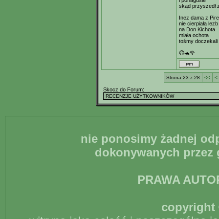
i ponagusie
skąd przyszedł 
Inez dama z Pir
nie cierpiała lezb
na Don Kichota
miała ochota
tośmy doczekali
😊🐢🌹
Strona 23 z 28
<<
<
Skocz do Forum:
nie ponosimy żadnej odp
dokonywanych przez g
PRAWA AUTO
copyright 