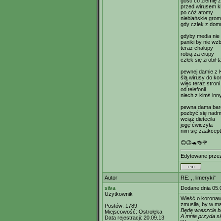
gość co ziemię z
przed wirusem k
po cóż atomy
niebiańskie gro
gdy człek z domu
gdyby media nie
paniki by nie wz
teraz chałupy
robią za ciupy
człek się zrobił t
pewnej damie z K
ślą wirusy do ko
więc teraz stroni
od telefonii
niech z kimś inn
pewna dama bard
pozbyć się nadmi
wciąż dieteciła
jogę ćwiczyła
nim się zaakcep
😊😉🐢🍻🌹
Edytowane prze
Autor
RE: ,, limeryki"
silva
Dodane dnia 05.
Użytkownik
Wieść o koronaw
zmusiła, by w m
Postów:
1789
Będę wreszcie bi
Miejscowość:
Ostrołęka
A mnie przyda si
Data rejestracji:
20.09.13