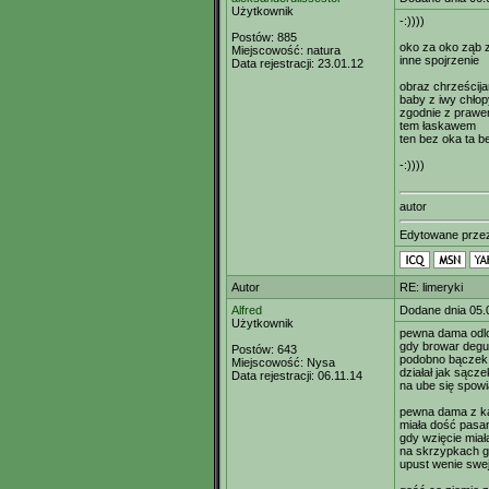
Użytkownik
-:))))
Postów:
885
oko za oko ząb 
Miejscowość:
natura
inne spojrzenie
Data rejestracji:
23.01.12
obraz chrześcij
baby z iwy chłop
zgodnie z praw
tem łaskawem
ten bez oka ta 
-:))))
autor
Edytowane prz
Autor
RE: limeryki
Alfred
Dodane dnia 05.
Użytkownik
pewna dama odlo
gdy browar degu
Postów:
643
podobno bączek
Miejscowość:
Nysa
działał jak sącze
Data rejestracji:
06.11.14
na ube się spowi
pewna dama z k
miała dość pasa
gdy wzięcie miał
na skrzypkach g
upust wenie swe