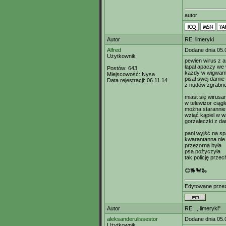
autor
Autor
RE: limeryki
Alfred
Dodane dnia 05.
Użytkownik
pewien wirus z 
łapał apaczy we
Postów:
643
każdy w wigwam
Miejscowość:
Nysa
pisał swej damie
Data rejestracji:
06.11.14
z nudów zgrabne
miast się wirusam
w telewizor ciągl
można starannie
wziąć kąpiel w w
gorzałeczki z d
pani wyjść na sp
kwarantanna nie
przezorna była
psa pożyczyła
tak policję przec
😊🐕🐩🐍
Edytowane prze
Autor
RE: ,, limeryki"
aleksanderulissestor
Dodane dnia 05.
Użytkownik