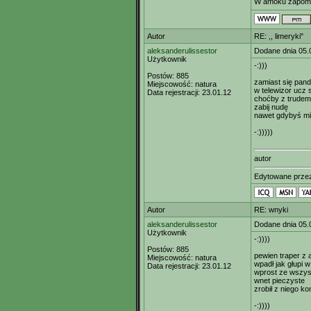
W amoku zapomni
Autor
RE: ,, limeryki"
aleksanderulissestor
Dodane dnia 05.
Użytkownik
-:)))
Postów:
885
zamiast się pand
Miejscowość:
natura
w telewizor ucz 
Data rejestracji:
23.01.12
choćby z trudem
zabij nudę
nawet gdybyś mia
-:)))))
autor
Edytowane prz
Autor
RE: wnyki
aleksanderulissestor
Dodane dnia 05.
Użytkownik
-:))))
Postów:
885
pewien traper z 
Miejscowość:
natura
wpadł jak głupi 
Data rejestracji:
23.01.12
wprost ze wszys
wnet pieczyste
zrobił z niego k
-:))))