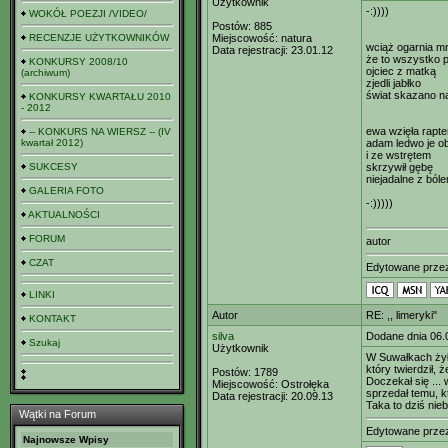
Użytkownik
-:))))
WOKÓŁ POEZJI /VIDEO/
Postów:
885
RECENZJE UŻYTKOWNIKÓW
Miejscowość:
natura
wciąż ogarnia mn
Data rejestracji:
23.01.12
że to wszystko p
KONKURSY 2008/10
ojciec z matką
(archiwum)
zjedli jabłko
świat skazano na
KONKURSY KWARTAŁU 2010
- 2012
ewa wzięła rapt
-- KONKURS NA WIERSZ -- (IV
kwartał 2012)
adam ledwo je ob
i ze wstrętem
SUKCESY
skrzywił gębę
niejadalne z ból
GALERIA FOTO
-:)))))
AKTUALNOŚCI
FORUM
autor
CZAT
Edytowane prz
LINKI
Autor
RE: ,, limeryki"
KONTAKT
silva
Dodane dnia 06.
Szukaj
Użytkownik
W Suwałkach żył
który twierdził, 
Postów:
1789
Doczekał się ... 
Miejscowość:
Ostrołęka
sprzedał temu, kt
Data rejestracji:
20.09.13
Taka to dziś nie
Wątki na Forum
Edytowane prz
Najnowsze Wpisy