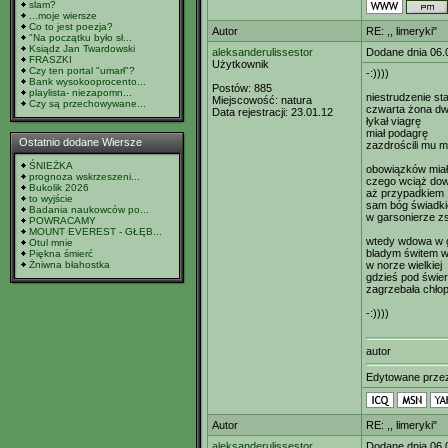
slam?
...moje wiersze
Co to jest poezja?
Autor
RE: ,, limeryki"
"Na początku było sł...
Ksiądz Jan Twardowski
aleksanderulissestor
Dodane dnia 06.
FRASZKI
Użytkownik
Czy ten portal "umarł"?
-:))))
Bank wysokooprocento...
Postów:
885
playlista- niezapomn...
niestrudzenie st
Miejscowość:
natura
Czy są przechowywane...
czwarta żona dw
Data rejestracji:
23.01.12
łykał viagrę
miał podagrę
Ostatnio dodane Wiersze
zazdrościli mu m
ŚNIEŻKA
obowiązków miał
prognoza wskrzeszeni...
czego wciąż do
Bukolik 2026
aż przypadkiem
to wyjście
sam bóg świadk
Badania naukowców po...
w garsonierze z
POWRACAMY
MOUNT EVEREST - GŁĘB...
wtedy wdowa w g
Otul mnie
bladym świtem w
Piękna śmierć
Żniwna błahostka
w norze wielkiej
gdzieś pod świe
zagrzebała chło
-:))))
autor
Edytowane prz
Autor
RE: ,, limeryki"
aleksanderulissestor
Dodane dnia 06.