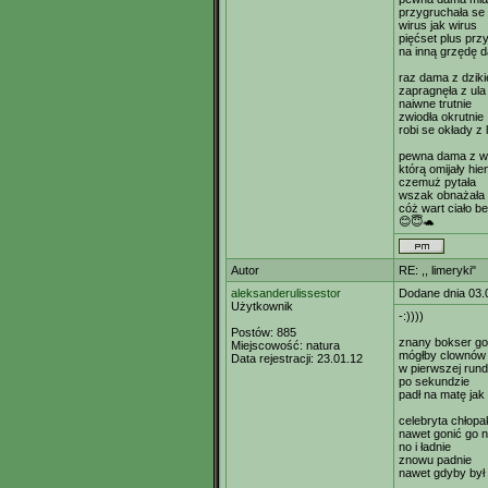
przygruchała se
wirus jak wirus
pięćset plus przy
na inną grzędę d
raz dama z dzik
zapragnęła z ula
naiwne trutnie
zwiodła okrutnie
robi se okłady z 
pewna dama z wi
którą omijały hie
czemuż pytała
wszak obnażała
cóż wart ciało be
😊😇🐢
Autor
RE: ,, limeryki"
aleksanderulissestor
Dodane dnia 03.
Użytkownik
-:))))
Postów:
885
znany bokser go
Miejscowość:
natura
mógłby clownów
Data rejestracji:
23.01.12
w pierwszej rund
po sekundzie
padł na matę jak
celebryta chłop
nawet gonić go n
no i ładnie
znowu padnie
nawet gdyby był 