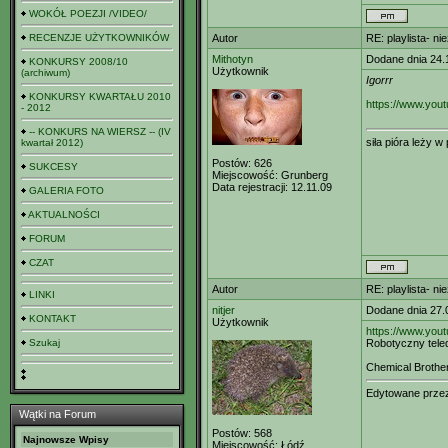
WOKÓŁ POEZJI /VIDEO/
RECENZJE UŻYTKOWNIKÓW
Autor
RE: playlista- n
Mithotyn
Dodane dnia 24.
KONKURSY 2008/10
Użytkownik
(archiwum)
Igorrr
KONKURSY KWARTAŁU 2010
https://www.yo
- 2012
-- KONKURS NA WIERSZ -- (IV
siła pióra leży 
kwartał 2012)
Postów:
626
SUKCESY
Miejscowość:
Grunberg
Data rejestracji:
12.11.09
GALERIA FOTO
AKTUALNOŚCI
FORUM
CZAT
Autor
RE: playlista- n
LINKI
nitjer
Dodane dnia 27.
KONTAKT
Użytkownik
https://www.yo
Szukaj
Robotyczny tele
Chemical Brother
Edytowane prz
Wątki na Forum
Postów:
568
Najnowsze Wpisy
Miejscowość:
Łódź