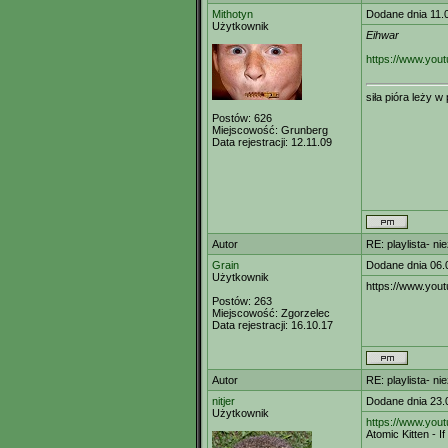
Mithotyn
Dodane dnia 11.
Użytkownik
Eihwar
https://www.you
siła pióra leży 
Postów:
626
Miejscowość:
Grunberg
Data rejestracji:
12.11.09
Autor
RE: playlista- n
Grain
Dodane dnia 06.
Użytkownik
https://www.yo
Postów:
263
Miejscowość:
Zgorzelec
Data rejestracji:
16.10.17
Autor
RE: playlista- n
nitjer
Dodane dnia 23.
Użytkownik
https://www.you
Atomic Kitten - 