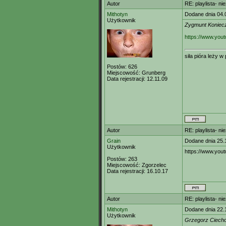
Autor
RE: playlista- n
Mithotyn
Dodane dnia 04.
Użytkownik
Zygmunt Koniec
https://www.yo
siła pióra leży 
Postów:
626
Miejscowość:
Grunberg
Data rejestracji:
12.11.09
Autor
RE: playlista- n
Grain
Dodane dnia 25.
Użytkownik
https://www.you
Postów:
263
Miejscowość:
Zgorzelec
Data rejestracji:
16.10.17
Autor
RE: playlista- n
Mithotyn
Dodane dnia 22.
Użytkownik
Grzegorz Ciech