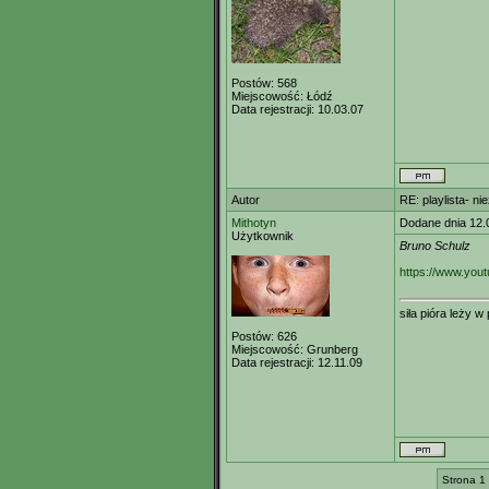
Postów:
568
Miejscowość:
Łódź
Data rejestracji:
10.03.07
Autor
RE: playlista- n
Mithotyn
Dodane dnia 12.
Użytkownik
Bruno Schulz
https://www.yo
siła pióra leży 
Postów:
626
Miejscowość:
Grunberg
Data rejestracji:
12.11.09
Strona 1