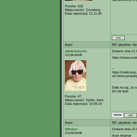
Postów:
626
Miejscowość:
Grunberg
Data rejestracji:
12.11.09
Autor
RE: playlista- n
niebieskieucho
Dodane dnia 21.
Użytkownik
https://www.yo
--
https://radio.pop.
od siewcyprawdy
Śniło mi się, że
ich nie było
Postów:
47
Miejscowość:
Hythe, Kent
Data rejestracji:
14.09.14
Autor
RE: playlista- n
Mithotyn
Dodane dnia 10.
Użytkownik
Aran Angmar