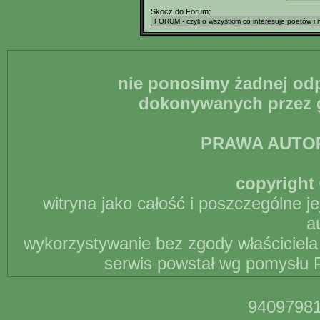
Skocz do Forum:
nie ponosimy żadnej odp
dokonywanych przez g
PRAWA AUTO
copyright 
witryna jako całość i poszczególne j
a
wykorzystywanie bez zgody właściciela 
serwis powstał wg pomysłu P
94097981