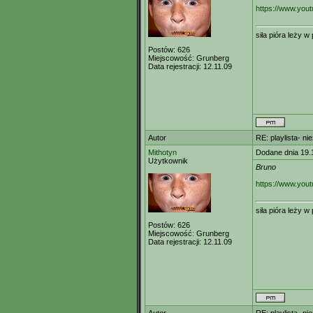
https://www.yo
siła pióra leży 
Postów:
626
Miejscowość:
Grunberg
Data rejestracji:
12.11.09
Autor
RE: playlista- n
Mithotyn
Dodane dnia 19.
Użytkownik
Bruno
https://www.yo
siła pióra leży 
Postów:
626
Miejscowość:
Grunberg
Data rejestracji:
12.11.09