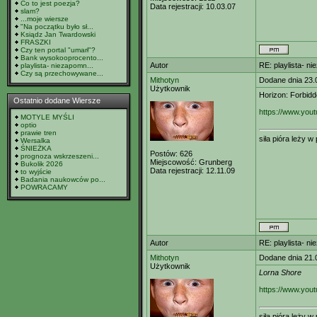
Co to jest poezja?
Data rejestracji:
10.03.07
slam?
...moje wiersze
"Na początku było sł...
Ksiądz Jan Twardowski
FRASZKI
Czy ten portal "umarł"?
Bank wysokooprocento...
Autor
RE: playlista- n
playlista- niezapomn...
Czy są przechowywane...
Mithotyn
Dodane dnia 23.
Użytkownik
Horizon: Forbid
Ostatnio dodane Wiersze
https://www.yo
MOTYLE MYŚLI
optio
prawie tren
siła pióra leży 
Wersalka
ŚNIEŻKA
Postów:
626
prognoza wskrzeszeni...
Miejscowość:
Grunberg
Bukolik 2026
Data rejestracji:
12.11.09
to wyjście
Badania naukowców po...
POWRACAMY
Autor
RE: playlista- n
Mithotyn
Dodane dnia 21.
Użytkownik
Lorna Shore
https://www.yo
siła pióra leży 