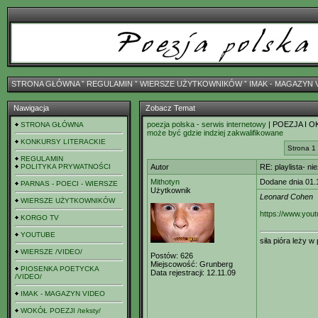
STRONA GŁÓWNA
ˇ
REGULAMIN
ˇ
WIERSZE UŻYTKOWNIKÓW
ˇ
IMAK - MAGAZYN 
Nawigacja
Zobacz Temat
poezja polska - serwis internetowy
| POEZJA I O
STRONA GŁÓWNA
może być gdzie indziej zakwalifikowane
KONKURSY LITERACKIE
Strona 1
REGULAMIN
POLITYKA PRYWATNOŚCI
Autor
RE: playlista- n
Mithotyn
Dodane dnia 01.
PARNAS - POECI - WIERSZE
Użytkownik
Leonard Cohen
WIERSZE UŻYTKOWNIKÓW
https://www.yo
KORGO TV
YOUTUBE
siła pióra leży 
WIERSZE /VIDEO/
Postów:
626
Miejscowość:
Grunberg
PIOSENKA POETYCKA
Data rejestracji:
12.11.09
/VIDEO/
IMAK - MAGAZYN VIDEO
WOKÓŁ POEZJI /teksty/