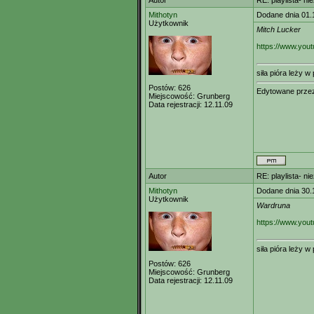
Autor
RE: playlista- n
Mithotyn
Dodane dnia 01.
Użytkownik
Mitch Lucker
https://www.yo
siła pióra leży 
Postów:
626
Edytowane prz
Miejscowość:
Grunberg
Data rejestracji:
12.11.09
Autor
RE: playlista- n
Mithotyn
Dodane dnia 30.
Użytkownik
Wardruna
https://www.yo
siła pióra leży 
Postów:
626
Miejscowość:
Grunberg
Data rejestracji:
12.11.09