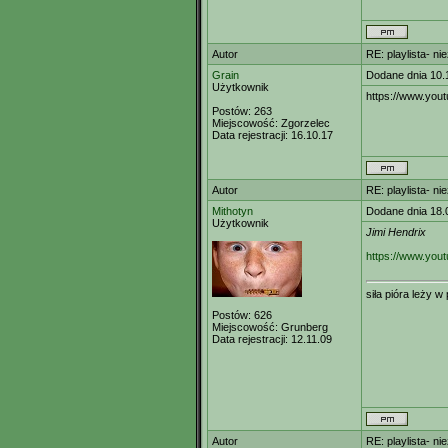
Autor
RE: playlista- n
Grain
Dodane dnia 10.
Użytkownik
https://www.you
Postów:
263
Miejscowość:
Zgorzelec
Data rejestracji:
16.10.17
Autor
RE: playlista- n
Mithotyn
Dodane dnia 18.
Użytkownik
Jimi Hendrix
https://www.you
siła pióra leży 
Postów:
626
Miejscowość:
Grunberg
Data rejestracji:
12.11.09
Autor
RE: playlista- n