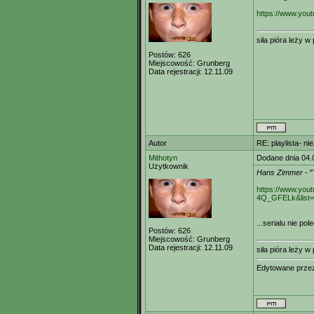
https://www.yo
siła pióra leży 
Postów:
626
Miejscowość:
Grunberg
Data rejestracji:
12.11.09
Autor
RE: playlista- n
Mithotyn
Dodane dnia 04.
Użytkownik
Hans Zimmer
- "
https://www.you
4Q_GFELk&list
...serialu nie po
Postów:
626
Miejscowość:
Grunberg
Data rejestracji:
12.11.09
siła pióra leży 
Edytowane prz