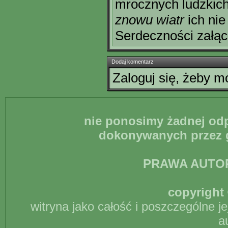
mrocznych ludzkich
znowu wiatr
ich nie
Serdeczności załąc
Dodaj komentarz
Zaloguj się, żeby 
nie ponosimy żadnej odp
dokonywanych przez g
PRAWA AUTO
copyright 
witryna jako całość i poszczególne j
a