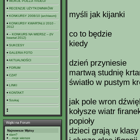
WOKÓŁ POEZJI /VIDEO/
RECENZJE UŻYTKOWNIKÓW
myśli jak kijanki
KONKURSY 2008/10 (archiwum)
KONKURSY KWARTAŁU 2010 -
2012
co to będzie
-- KONKURS NA WIERSZ -- (IV
kwartał 2012)
kiedy
SUKCESY
GALERIA FOTO
dzień przyniesie
AKTUALNOŚCI
FORUM
martwą studnię krta
CZAT
światło w pustym kr
LINKI
KONTAKT
jak pole wron dźwię
Szukaj
kołysze wiatr firane
popioły
Wątki na Forum
dzieci grają w klasy
Najnowsze Wpisy
slam?
...moje wiersze