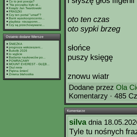
i słyszę głos ifigenii
Co to jest poezja?
"Na początku było sł...
Ksiądz Jan Twardowski
FRASZKI
Czy ten portal "umarł"?
oto ten czas
Bank wysokooprocento...
playlista- niezapomn...
Czy są przechowywane...
oto sypki brzeg
Ostatnio dodane Wiersze
ŚNIEŻKA
słońce
prognoza wskrzeszeni...
Bukolik 2026
to wyjście
puszy księgę
Badania naukowców po...
POWRACAMY
MOUNT EVEREST - GŁĘB...
Otul mnie
Piękna śmierć
znowu wiatr
Żniwna błahostka
Dodane przez
Ola Ci
Komentarzy · 485 Cz
Komentarze
silva
dnia 18.05.202
Tyle tu nośnych fra