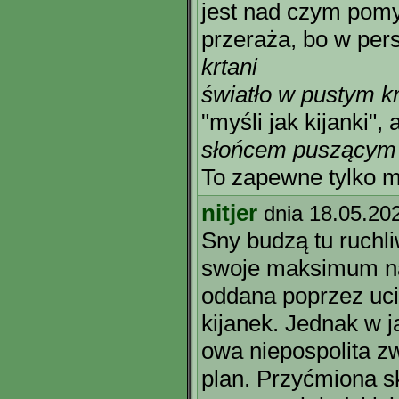
jest nad czym pomy
przeraża, bo w per
krtani
światło w pustym k
"myśli jak kijanki"
słońcem puszącym 
To zapewne tylko 
nitjer
dnia 18.05.20
Sny budzą tu ruchli
swoje maksimum na
oddana poprzez uci
kijanek. Jednak w 
owa niepospolita z
plan. Przyćmiona s