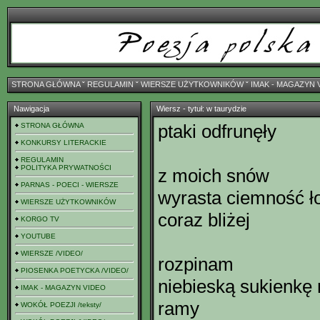
STRONA GŁÓWNA
ˇ
REGULAMIN
ˇ
WIERSZE UŻYTKOWNIKÓW
ˇ
IMAK - MAGAZYN 
Nawigacja
Wiersz - tytuł: w taurydzie
ptaki odfrunęły
STRONA GŁÓWNA
KONKURSY LITERACKIE
REGULAMIN
POLITYKA PRYWATNOŚCI
z moich snów
PARNAS - POECI - WIERSZE
wyrasta ciemność ł
WIERSZE UŻYTKOWNIKÓW
coraz bliżej
KORGO TV
YOUTUBE
WIERSZE /VIDEO/
rozpinam
PIOSENKA POETYCKA /VIDEO/
niebieską sukienkę 
IMAK - MAGAZYN VIDEO
ramy
WOKÓŁ POEZJI /teksty/