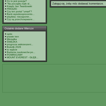
Co to jest poezja?
Zaloguj się, żeby móc dodawać komentarze.
"Na początku było sł...
Ksiądz Jan Twardowski
FRASZKI
Czy ten portal "umarł"?
Bank wysokooprocento...
playlista- niezapomn...
Czy są przechowywane...
Ostatnio dodane Wiersze
optio
prawie tren
Wersalka
ŚNIEŻKA
prognoza wskrzeszeni...
Bukolik 2026
to wyjście
Badania naukowców po...
POWRACAMY
MOUNT EVEREST - GŁĘB...