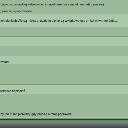
cią w prozatorskiej widokówce. Z napalmem, bo z napalmem, ale zawsze:)
e) proszę o poprawienie.
 cieniach. Ale są miejsca, gdzie te cienie są wyjątkowo ostre - jak w tym tekście....
rawiam.
ciekawie napisałeś.
śby, bo to nie pierwszy gdy proszę o małą poprawkę.