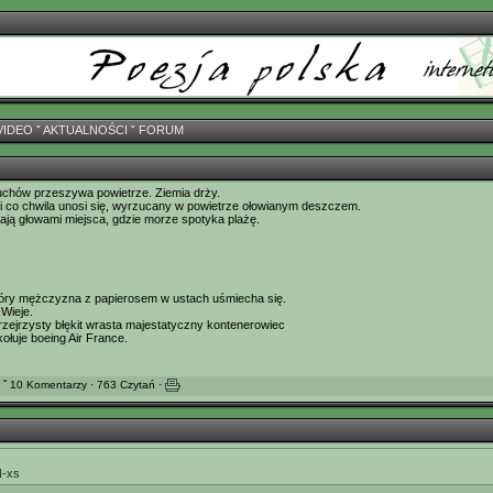
VIDEO
ˇ
AKTUALNOŚCI
ˇ
FORUM
uchów przeszywa powietrze. Ziemia drży.
i co chwila unosi się, wyrzucany w powietrze ołowianym deszczem.
ją głowami miejsca, gdzie morze spotyka plażę.
skóry mężczyzna z papierosem w ustach uśmiecha się.
 Wieje.
przejrzysty błękit wrasta majestatyczny kontenerowiec
ołuje boeing Air France.
 ˇ 10 Komentarzy · 763 Czytań ·
N-xs