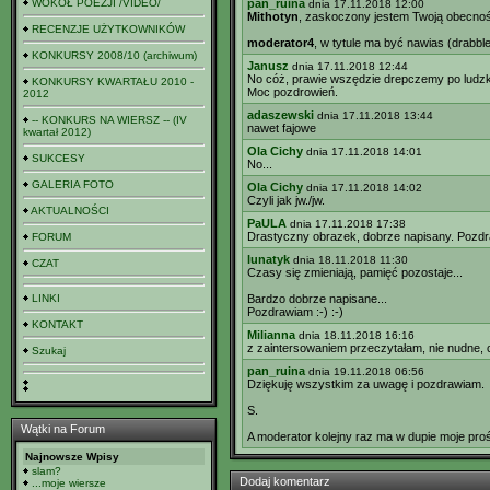
WOKÓŁ POEZJI /VIDEO/
pan_ruina
dnia 17.11.2018 12:00
Mithotyn
, zaskoczony jestem Twoją obecnoś
RECENZJE UŻYTKOWNIKÓW
moderator4
, w tytule ma być nawias (drabbl
KONKURSY 2008/10 (archiwum)
Janusz
dnia 17.11.2018 12:44
No cóż, prawie wszędzie drepczemy po ludzkich
KONKURSY KWARTAŁU 2010 -
Moc pozdrowień.
2012
adaszewski
dnia 17.11.2018 13:44
-- KONKURS NA WIERSZ -- (IV
nawet fajowe
kwartał 2012)
Ola Cichy
dnia 17.11.2018 14:01
SUKCESY
No...
GALERIA FOTO
Ola Cichy
dnia 17.11.2018 14:02
Czyli jak jw./jw.
AKTUALNOŚCI
PaULA
dnia 17.11.2018 17:38
Drastyczny obrazek, dobrze napisany. Pozd
FORUM
lunatyk
dnia 18.11.2018 11:30
CZAT
Czasy się zmieniają, pamięć pozostaje...
LINKI
Bardzo dobrze napisane...
Pozdrawiam :-) :-)
KONTAKT
Milianna
dnia 18.11.2018 16:16
z zaintersowaniem przeczytałam, nie nudne, 
Szukaj
pan_ruina
dnia 19.11.2018 06:56
Dziękuję wszystkim za uwagę i pozdrawiam.
S.
Wątki na Forum
A moderator kolejny raz ma w dupie moje pro
Najnowsze Wpisy
slam?
Dodaj komentarz
...moje wiersze