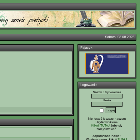
Sobota, 08.08.2026
Pajacyk
Logowanie
Nazwa Użytkownika
Hasło
Nie jesteś jeszcze naszym
Użytkownikiem?
Kilknij TUTAJ
żeby się
zarejestrować.
Zapomniane hasło?
Wyślemy nowe, kliknij
TUTAJ
.