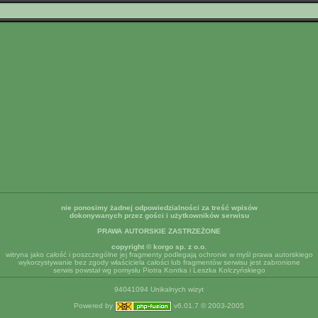
nie ponosimy żadnej odpowiedzialności za treść wpisów
dokonywanych przez gości i użytkowników serwisu
PRAWA AUTORSKIE ZASTRZEŻONE
copyright © korgo sp. z o.o.
witryna jako całość i poszczególne jej fragmenty podlegają ochronie w myśl prawa autorskiego
wykorzystywanie bez zgody właściciela całości lub fragmentów serwisu jest zabronione
serwis powstał wg pomysłu Piotra Kontka i Leszka Kolczyńskiego
94041094 Unikalnych wizyt
Powered by
v6.01.7 © 2003-2005