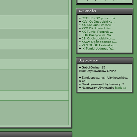
Aktualności
REFLLEKSY po raz dzi...
XLVI Ogólnopolski Ko...
XX Konkurs Literacki...
XXX OK Poetycki im. ...
XX Turniej Poetycki ...
I OK Poetycki im. Ma...
52. Ogólnopolski Kon...
XXXV Ogólnopolskie L...
VAN GOGH Festival 20...
IX Turniej Jednego W...
Użytkownicy
Gości Online: 15
Brak Użytkowników Online
Zarejestrowanych Użytkowników:
6 460
Nieaktywowani Użytkownicy: 2
Najnowszy Użytkownik:
Marletta