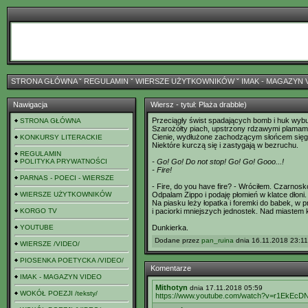
STRONA GŁÓWNA
ˇ
REGULAMIN
ˇ
WIERSZE UŻYTKOWNIKÓW
ˇ
IMAK - MAGAZYN 
Nawigacja
Wiersz - tytuł: Plaża drabble)
Przeciągły świst spadających bomb i huk wyb
STRONA GŁÓWNA
Szarożółty piach, upstrzony rdzawymi plamam
Cienie, wydłużone zachodzącym słońcem sięga
KONKURSY LITERACKIE
Niektóre kurczą się i zastygają w bezruchu.
REGULAMIN
POLITYKA PRYWATNOŚCI
- Go! Go! Do not stop! Go! Go! Gooo...!
- Fire!
PARNAS - POECI - WIERSZE
- Fire, do you have fire? - Wróciłem. Czarno
WIERSZE UŻYTKOWNIKÓW
Odpalam Zippo i podaję płomień w klatce dłoni.
Na piasku leży łopatka i foremki do babek, w 
KORGO TV
i paciorki mniejszych jednostek. Nad miastem k
YOUTUBE
Dunkierka.
Dodane przez
pan_ruina
dnia 16.11.2018 23:11
WIERSZE /VIDEO/
PIOSENKA POETYCKA /VIDEO/
Komentarze
IMAK - MAGAZYN VIDEO
Mithotyn
dnia 17.11.2018 05:59
WOKÓŁ POEZJI /teksty/
https://www.youtube.com/watch?v=r1EkEcD