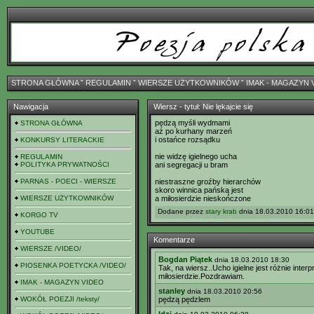
STRONA GŁÓWNA
ˇ
REGULAMIN
ˇ
WIERSZE UŻYTKOWNIKÓW
ˇ
IMAK - MAGAZYN 
Nawigacja
Wiersz - tytuł: Nie lękajcie się
pędzą myśli wydmami
STRONA GŁÓWNA
aż po kurhany marzeń
i ostańce rozsądku
KONKURSY LITERACKIE
nie widzę igielnego ucha
REGULAMIN
POLITYKA PRYWATNOŚCI
ani segregacji u bram
PARNAS - POECI - WIERSZE
niestraszne groźby hierarchów
skoro winnica pańską jest
WIERSZE UŻYTKOWNIKÓW
a miłosierdzie nieskończone
Dodane przez
stary krab
dnia 18.03.2010 16:01 
KORGO TV
YOUTUBE
Komentarze
WIERSZE /VIDEO/
Bogdan Piątek
dnia 18.03.2010 18:30
PIOSENKA POETYCKA /VIDEO/
Tak, na wiersz..Ucho igielne jest różnie inter
miłosierdzie.Pozdrawiam.
IMAK - MAGAZYN VIDEO
stanley
dnia 18.03.2010 20:56
WOKÓŁ POEZJI /teksty/
pędzą pędzlem