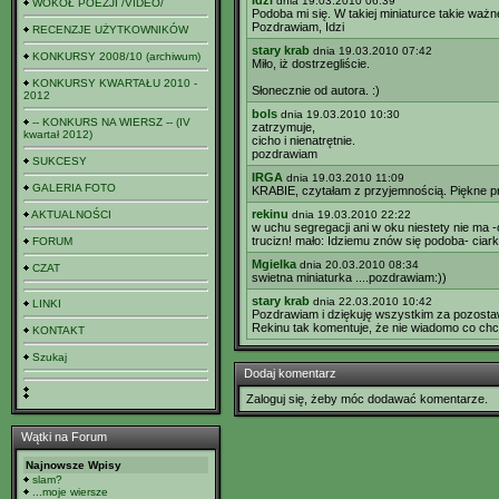
Idzi
dnia 19.03.2010 06:39
WOKÓŁ POEZJI /VIDEO/
Podoba mi się. W takiej miniaturce takie ważn
Pozdrawiam, Idzi
RECENZJE UŻYTKOWNIKÓW
stary krab
dnia 19.03.2010 07:42
KONKURSY 2008/10 (archiwum)
Miło, iż dostrzegliście.
KONKURSY KWARTAŁU 2010 -
Słonecznie od autora. :)
2012
bols
dnia 19.03.2010 10:30
-- KONKURS NA WIERSZ -- (IV
zatrzymuje,
kwartał 2012)
cicho i nienatrętnie.
pozdrawiam
SUKCESY
IRGA
dnia 19.03.2010 11:09
GALERIA FOTO
KRABIE, czytałam z przyjemnością. Piękne pr
rekinu
AKTUALNOŚCI
dnia 19.03.2010 22:22
w uchu segregacji ani w oku niestety nie ma -
trucizn! mało: Idziemu znów się podoba- ciarki
FORUM
Mgielka
dnia 20.03.2010 08:34
CZAT
swietna miniaturka ....pozdrawiam:))
stary krab
dnia 22.03.2010 10:42
LINKI
Pozdrawiam i dziękuję wszystkim za pozost
Rekinu tak komentuje, że nie wiadomo co chcia
KONTAKT
Szukaj
Dodaj komentarz
Zaloguj się, żeby móc dodawać komentarze.
Wątki na Forum
Najnowsze Wpisy
slam?
...moje wiersze