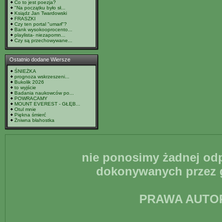
Co to jest poezja?
"Na początku było sł...
Ksiądz Jan Twardowski
FRASZKI
Czy ten portal "umarł"?
Bank wysokooprocento...
playlista- niezapomn...
Czy są przechowywane...
Ostatnio dodane Wiersze
ŚNIEŻKA
prognoza wskrzeszeni...
Bukolik 2026
to wyjście
Badania naukowców po...
POWRACAMY
MOUNT EVEREST - GŁĘB...
Otul mnie
Piękna śmierć
Żniwna błahostka
nie ponosimy żadnej odp
dokonywanych przez g
PRAWA AUTO