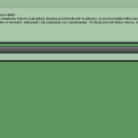
rszu Mirki .
 i osadzony mocno w jej dykcji. Autorka przemyciła tyle w wierszu, że przeczytałam kilka ra
a głos w wersach, odkrywać i się zadziwiać czy zastanawiać. To bezprzecznie dobry wiersz, 