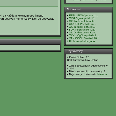
Aktualności
zy i za każdym kolejnym cos innego
REFLLEKSY po raz dzi...
XLVI Ogólnopolski Ko...
wart dobrych komentarzy. No i co oczywiste,
XX Konkurs Literacki...
XXX OK Poetycki im. ...
XX Turniej Poetycki ...
I OK Poetycki im. Ma...
52. Ogólnopolski Kon...
XXXV Ogólnopolskie L...
VAN GOGH Festival 20...
IX Turniej Jednego W...
Użytkownicy
Gości Online: 12
Brak Użytkowników Online
Zarejestrowanych Użytkowników:
6 460
Nieaktywowani Użytkownicy: 3
Najnowszy Użytkownik:
Marletta