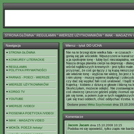
STRONA GŁÓWNA
ˇ
REGULAMIN
ˇ
WIERSZE UŻYTKOWNIKÓW
ˇ
IMAK - MAGAZYN 
Nawigacja
Wiersz - tytuł: DO UCHA
Nie na te brzegi idzie wielka fala - w czasach
STRONA GŁÓWNA
gonią się jak wściekłe. Wpuszczeni w kanał s
a ja spokojnie tonę - lubię być niezatapialna,
KONKURSY LITERACKIE
Nasza droga planeta cierpi na depresję - dlat
wśród najbliższych krewnych - jest tylko małe a
REGULAMIN
POLITYKA PRYWATNOŚCI
przyznać, że coś go łączy z tą kupą nieszcz
ale właśnie tonę - wyjścia nie widzę, bo jest z 
PARNAS - POECI - WIERSZE
i nim utonę - muszę wpierw dopłynąć i zdecyd
czy dać się wypluć fali i coś uratować. I bądź 
WIERSZE UŻYTKOWNIKÓW
frajerką - kobieto z dziurą w głowie i blizną na 
Skończyłam, możecie odejść. Nie zostawiajcie
KORGO TV
coś otworzę i jeszcze gdzieś pójdę i komuś o
jak się tonie, a potem żyje w tych najgłębszyc
YOUTUBE
i jak się traci oddech, choć oddychać trzeba. Id
Dodane przez
Mirka Szychowiak
dnia 15.10.200
WIERSZE /VIDEO/
PIOSENKA POETYCKA /VIDEO/
Komentarze
IMAK - MAGAZYN VIDEO
Jacom Jacam
dnia 15.10.2008 10:15
WOKÓŁ POEZJI /teksty/
Podoba mi się opowieść, tylko zapis nie bardz