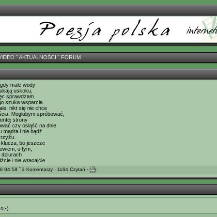
VIDEO
ˇ
AKTUALNOŚCI
ˇ
FORUM
 - gdy małe wody
zukają uskoku,
 więc sprawdzam.
ego szuka wsparcia
le, nikt się nie chce
ęścia. Mogłabym spróbować,
tamtej strony
ować czy osiąść na dnie
tu mądra i nie bądź
krzyżu.
 klucza, bo jeszcze
powiem, o tym,
h dziurach
źcie i nie wracajcie.
8 04:58 ˇ 3 Komentarzy · 1164 Czytań ·
o;-)