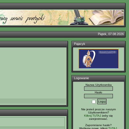
Piątek, 07.08.2026
Pajacyk
Logowanie
Nazwa Użytkownika
Hasło
Nie jesteś jeszcze naszym
Użytkownikiem?
Kilknij TUTAJ
żeby się
zarejestrować.
Zapomniane hasło?
Wyślemy nowe, kliknij
TUTAJ
.