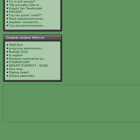
Co to jest poezja?
"Na początku było sł...
Ksiądz Jan Twardowski
FRASZKI
Czy ten portal "umarł"?
Bank wysokooprocento...
playlista- niezapomn...
Czy są przechowywane...
Ostatnio dodane Wiersze
ŚNIEŻKA
prognoza wskrzeszeni...
Bukolik 2026
to wyjście
Badania naukowców po...
POWRACAMY
MOUNT EVEREST - GŁĘB...
Otul mnie
Piękna śmierć
Żniwna błahostka