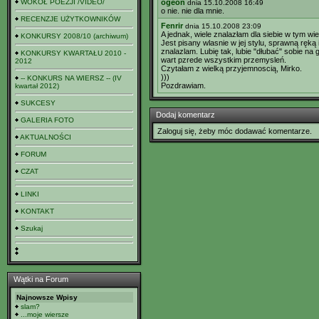
WOKÓŁ POEZJI /VIDEO/
ogeon
dnia 15.10.2008 16:49
o nie. nie dla mnie.
RECENZJE UŻYTKOWNIKÓW
Fenrir
dnia 15.10.2008 23:09
A jednak, wiele znalazłam dla siebie w tym wie
KONKURSY 2008/10 (archiwum)
Jest pisany wlasnie w jej stylu, sprawną ręką
znalazlam. Lubię tak, lubie "dłubać" sobie n
KONKURSY KWARTAŁU 2010 -
wart pzrede wszystkim przemysleń.
2012
Czytałam z wielką przyjemnoscią, Mirko.
)))
-- KONKURS NA WIERSZ -- (IV
Pozdrawiam.
kwartał 2012)
SUKCESY
Dodaj komentarz
GALERIA FOTO
Zaloguj się, żeby móc dodawać komentarze.
AKTUALNOŚCI
FORUM
CZAT
LINKI
KONTAKT
Szukaj
Wątki na Forum
Najnowsze Wpisy
slam?
...moje wiersze