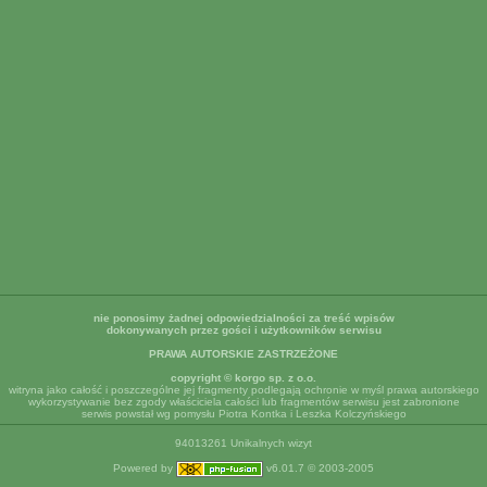
nie ponosimy żadnej odpowiedzialności za treść wpisów
dokonywanych przez gości i użytkowników serwisu
PRAWA AUTORSKIE ZASTRZEŻONE
copyright © korgo sp. z o.o.
witryna jako całość i poszczególne jej fragmenty podlegają ochronie w myśl prawa autorskiego
wykorzystywanie bez zgody właściciela całości lub fragmentów serwisu jest zabronione
serwis powstał wg pomysłu Piotra Kontka i Leszka Kolczyńskiego
94013261 Unikalnych wizyt
Powered by
v6.01.7 © 2003-2005