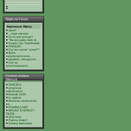
Wątki na Forum
Najnowsze Wpisy
slam?
...moje wiersze
Co to jest poezja?
"Na początku było sł...
Ksiądz Jan Twardowski
FRASZKI
Czy ten portal "umarł"?
Bank
wysokooprocento...
playlista- niezapomn...
Czy są
przechowywane...
Ostatnio dodane
Wiersze
ŚNIEŻKA
prognoza
wskrzeszeni...
Bukolik 2026
to wyjście
Badania naukowców
po...
POWRACAMY
MOUNT EVEREST -
GŁĘB...
Otul mnie
Piękna śmierć
Żniwna błahostka