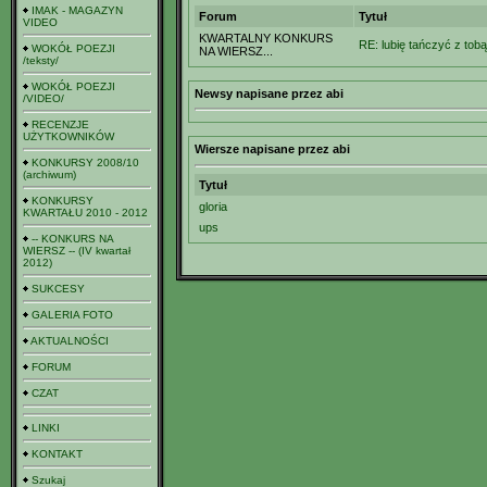
IMAK - MAGAZYN
Forum
Tytuł
VIDEO
KWARTALNY KONKURS
RE: lubię tańczyć z tobą
WOKÓŁ POEZJI
NA WIERSZ...
/teksty/
WOKÓŁ POEZJI
Newsy napisane przez abi
/VIDEO/
RECENZJE
UŻYTKOWNIKÓW
Wiersze napisane przez abi
KONKURSY 2008/10
(archiwum)
Tytuł
KONKURSY
gloria
KWARTAŁU 2010 - 2012
ups
-- KONKURS NA
WIERSZ -- (IV kwartał
2012)
SUKCESY
GALERIA FOTO
AKTUALNOŚCI
FORUM
CZAT
LINKI
KONTAKT
Szukaj