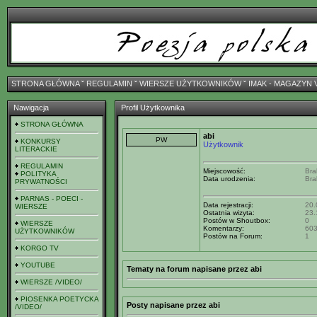
STRONA GŁÓWNA
ˇ
REGULAMIN
ˇ
WIERSZE UŻYTKOWNIKÓW
ˇ
IMAK - MAGAZYN 
Nawigacja
Profil Użytkownika
STRONA GŁÓWNA
abi
KONKURSY
Użytkownik
LITERACKIE
REGULAMIN
Miejscowość:
Bra
POLITYKA
Data urodzenia:
Bra
PRYWATNOŚCI
PARNAS - POECI -
Data rejestracji:
20.
WIERSZE
Ostatnia wizyta:
23.
Postów w Shoutbox:
0
WIERSZE
Komentarzy:
60
UŻYTKOWNIKÓW
Postów na Forum:
1
KORGO TV
YOUTUBE
Tematy na forum napisane przez abi
WIERSZE /VIDEO/
PIOSENKA POETYCKA
Posty napisane przez abi
/VIDEO/