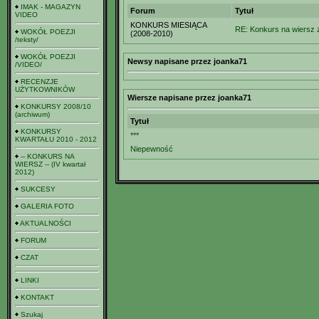
IMAK - MAGAZYN
Forum
Tytuł
VIDEO
KONKURS MIESIĄCA
RE: Konkurs na wiersz z
WOKÓŁ POEZJI
(2008-2010)
/teksty/
WOKÓŁ POEZJI
Newsy napisane przez joanka71
/VIDEO/
RECENZJE
UŻYTKOWNIKÓW
Wiersze napisane przez joanka71
KONKURSY 2008/10
(archiwum)
Tytuł
KONKURSY
***
KWARTAŁU 2010 - 2012
Niepewność
-- KONKURS NA
WIERSZ -- (IV kwartał
2012)
SUKCESY
GALERIA FOTO
AKTUALNOŚCI
FORUM
CZAT
LINKI
KONTAKT
Szukaj