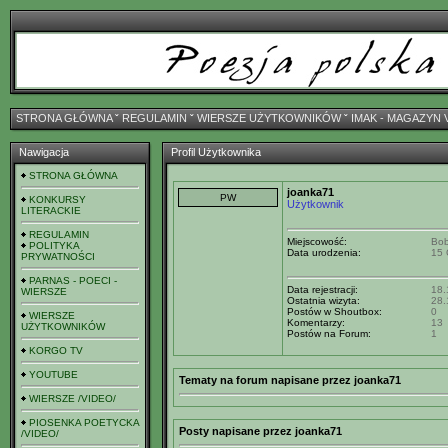
STRONA GŁÓWNA
ˇ
REGULAMIN
ˇ
WIERSZE UŻYTKOWNIKÓW
ˇ
IMAK - MAGAZYN 
Nawigacja
Profil Użytkownika
STRONA GŁÓWNA
joanka71
KONKURSY
Użytkownik
LITERACKIE
REGULAMIN
Miejscowość:
Bob
POLITYKA
Data urodzenia:
15 
PRYWATNOŚCI
PARNAS - POECI -
Data rejestracji:
18.
WIERSZE
Ostatnia wizyta:
28.
Postów w Shoutbox:
0
WIERSZE
Komentarzy:
13
UŻYTKOWNIKÓW
Postów na Forum:
1
KORGO TV
YOUTUBE
Tematy na forum napisane przez joanka71
WIERSZE /VIDEO/
PIOSENKA POETYCKA
Posty napisane przez joanka71
/VIDEO/