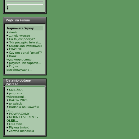
Wątki na Forum
Najnowsze Wpisy
slam?
...moje wiersze
Co to jest poezja?
"Na początku było sł...
Ksiądz Jan Twardowski
FRASZKI
Czy ten portal "umarł"?
Bank
wysokooprocento...
playlista- niezapomn...
Czy są
przechowywane...
Ostatnio dodane
Wiersze
ŚNIEŻKA
prognoza
wskrzeszeni...
Bukolik 2026
to wyjście
Badania naukowców
po...
POWRACAMY
MOUNT EVEREST -
GŁĘB...
Otul mnie
Piękna śmierć
Żniwna błahostka