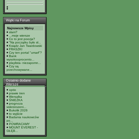
Wątki na Forum
Najnowsze Wpisy
slam?
...moje wiersze
Co to jest poezja?
"Na początku było sł...
Ksiądz Jan Twardowski
FRASZKI
Czy ten portal "umarł"?
Bank
wysokooprocento...
playlista- niezapomn...
Czy są
przechowywane...
Ostatnio dodane
Wiersze
optio
prawie tren
Wersalka
ŚNIEŻKA
prognoza
wskrzeszeni...
Bukolik 2026
to wyjście
Badania naukowców
po...
POWRACAMY
MOUNT EVEREST -
GŁĘB...