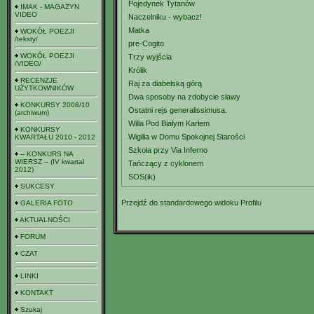
Pojedynek Tytanów
IMAK - MAGAZYN
VIDEO
Naczelniku - wybacz!
Matka
WOKÓŁ POEZJI
/teksty/
pre-Cogito
WOKÓŁ POEZJI
Trzy wyjścia
/VIDEO/
Królik
RECENZJE
Raj za diabelską górą
UŻYTKOWNIKÓW
Dwa sposoby na zdobycie sławy
KONKURSY 2008/10
Ostatni rejs generalissimusa.
(archiwum)
Willa Pod Białym Karłem
KONKURSY
Wigilia w Domu Spokojnej Starości
KWARTAŁU 2010 - 2012
Szkoła przy Via Inferno
-- KONKURS NA
WIERSZ -- (IV kwartał
Tańczący z cyklonem
2012)
SOS(ik)
SUKCESY
Przejdź do standardowego widoku Profilu
GALERIA FOTO
AKTUALNOŚCI
FORUM
CZAT
LINKI
KONTAKT
Szukaj