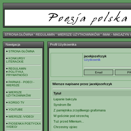
STRONA GŁÓWNA
ˇ
REGULAMIN
ˇ
WIERSZE UŻYTKOWNIKÓW
ˇ
IMAK - MAGAZYN 
Nawigacja
Profil Użytkownika
STRONA GŁÓWNA
jacekjozefczyk
KONKURSY
Użytkownik
LITERACKIE
REGULAMIN
POLITYKA
PRYWATNOŚCI
PARNAS - POECI -
Wiersze napisane przez jacekjozefczyk
WIERSZE
WIERSZE
Tytuł
UŻYTKOWNIKÓW
Łapanie bakcyla
KORGO TV
Syndrom Be
YOUTUBE
Z pamiętnika zrzędliwego grafomana
W gościnie pod strzechą
WIERSZE /VIDEO/
Tuż przed Milenium...
PIOSENKA POETYCKA
/VIDEO/
Chrzestny ojciec