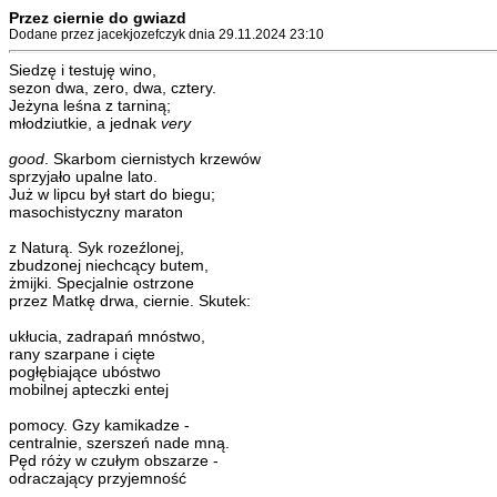
Przez ciernie do gwiazd
Dodane przez jacekjozefczyk dnia 29.11.2024 23:10
Siedzę i testuję wino,
sezon dwa, zero, dwa, cztery.
Jeżyna leśna z tarniną;
młodziutkie, a jednak
very
good
. Skarbom ciernistych krzewów
sprzyjało upalne lato.
Już w lipcu był start do biegu;
masochistyczny maraton
z Naturą. Syk rozeźlonej,
zbudzonej niechcący butem,
żmijki. Specjalnie ostrzone
przez Matkę drwa, ciernie. Skutek:
ukłucia, zadrapań mnóstwo,
rany szarpane i cięte
pogłębiające ubóstwo
mobilnej apteczki entej
pomocy. Gzy kamikadze -
centralnie, szerszeń nade mną.
Pęd róży w czułym obszarze -
odraczający przyjemność