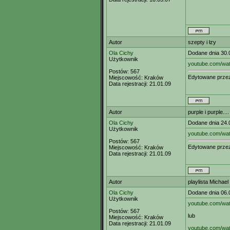
Autor
szepty i łzy
Ola Cichy
Dodane dnia 30.
Użytkownik
youtube.com/w
Postów:
567
Edytowane prz
Miejscowość:
Kraków
Data rejestracji:
21.01.09
Autor
purple i purple....
Ola Cichy
Dodane dnia 24.
Użytkownik
youtube.com/w
Postów:
567
Edytowane prz
Miejscowość:
Kraków
Data rejestracji:
21.01.09
Autor
playlista Michael
Ola Cichy
Dodane dnia 06.
Użytkownik
youtube.com/wa
Postów:
567
lub
Miejscowość:
Kraków
Data rejestracji:
21.01.09
youtube.com/w