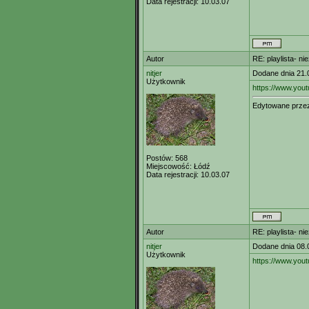
Data rejestracji:
10.03.07
Autor
RE: playlista- n
nitjer
Dodane dnia 21.
Użytkownik
https://www.you
Edytowane prz
Postów:
568
Miejscowość:
Łódź
Data rejestracji:
10.03.07
Autor
RE: playlista- n
nitjer
Dodane dnia 08.
Użytkownik
https://www.you