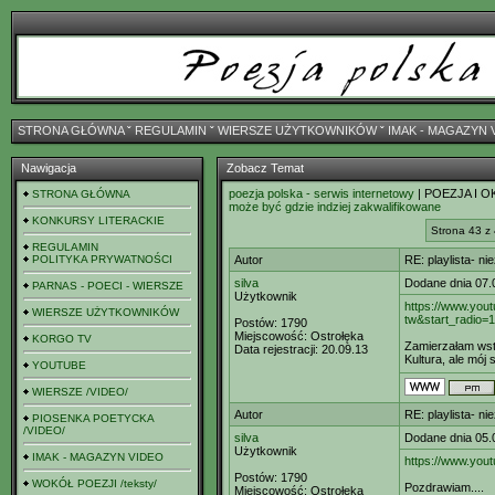
STRONA GŁÓWNA
ˇ
REGULAMIN
ˇ
WIERSZE UŻYTKOWNIKÓW
ˇ
IMAK - MAGAZYN 
Nawigacja
Zobacz Temat
poezja polska - serwis internetowy
| POEZJA I O
STRONA GŁÓWNA
może być gdzie indziej zakwalifikowane
KONKURSY LITERACKIE
Strona 43 z
REGULAMIN
POLITYKA PRYWATNOŚCI
Autor
RE: playlista- n
silva
Dodane dnia 07.
PARNAS - POECI - WIERSZE
Użytkownik
https://www.yo
WIERSZE UŻYTKOWNIKÓW
tw&start_radio=
Postów:
1790
Miejscowość:
Ostrołęka
KORGO TV
Zamierzałam wst
Data rejestracji:
20.09.13
Kultura, ale mój 
YOUTUBE
WIERSZE /VIDEO/
Autor
RE: playlista- n
PIOSENKA POETYCKA
/VIDEO/
silva
Dodane dnia 05.
Użytkownik
IMAK - MAGAZYN VIDEO
https://www.yo
Postów:
1790
WOKÓŁ POEZJI /teksty/
Pozdrawiam....
Miejscowość:
Ostrołęka