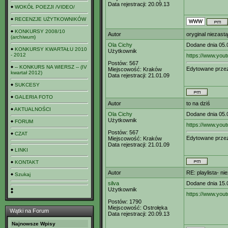
Data rejestracji:
20.09.13
WOKÓŁ POEZJI /VIDEO/
RECENZJE UŻYTKOWNIKÓW
KONKURSY 2008/10
Autor
oryginal niezast
(archiwum)
Ola Cichy
Dodane dnia 05.
KONKURSY KWARTAŁU 2010
Użytkownik
- 2012
https://www.you
Postów:
567
-- KONKURS NA WIERSZ -- (IV
Edytowane prz
Miejscowość:
Kraków
kwartał 2012)
Data rejestracji:
21.01.09
SUKCESY
GALERIA FOTO
Autor
to na dziś
AKTUALNOŚCI
Ola Cichy
Dodane dnia 05.
Użytkownik
FORUM
https://www.yo
Postów:
567
CZAT
Edytowane prz
Miejscowość:
Kraków
Data rejestracji:
21.01.09
LINKI
KONTAKT
Autor
RE: playlista- n
Szukaj
silva
Dodane dnia 15.
Użytkownik
https://www.y
Postów:
1790
Miejscowość:
Ostrołęka
Wątki na Forum
Data rejestracji:
20.09.13
Najnowsze Wpisy