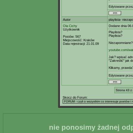
Edytowane prz
Autor
playlista- nieza
Ola Cichy
Dodane dnia 06.
Użytkownik
Playlista?
Playlista?
Postów:
567
Miejscowość:
Kraków
Niezapomniane?
Data rejestracji:
21.01.09
youtube.com/w
Jak? wpisać adr
"Zakreślić" jak d
Klikamy, prawda
Edytowane prz
Strona 43 z
Skocz do Forum:
nie ponosimy żadnej odp