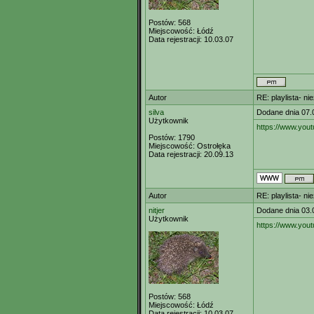
Postów:
568
Miejscowość:
Łódź
Data rejestracji:
10.03.07
Autor
RE: playlista- n
silva
Dodane dnia 07.
Użytkownik
https://www.yo
Postów:
1790
Miejscowość:
Ostrołęka
Data rejestracji:
20.09.13
Autor
RE: playlista- n
nitjer
Dodane dnia 03.
Użytkownik
https://www.yo
Postów:
568
Miejscowość:
Łódź
Data rejestracji:
10.03.07