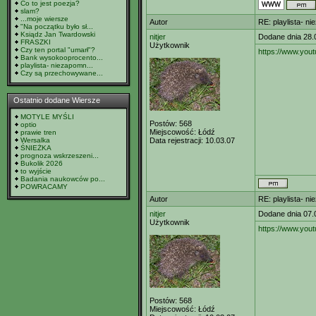
Co to jest poezja?
slam?
...moje wiersze
Autor
RE: playlista- n
"Na początku było sł...
Ksiądz Jan Twardowski
nitjer
Dodane dnia 28.
FRASZKI
Użytkownik
Czy ten portal "umarł"?
https://www.yo
Bank wysokooprocento...
playlista- niezapomn...
Czy są przechowywane...
Ostatnio dodane Wiersze
MOTYLE MYŚLI
Postów:
568
optio
Miejscowość:
Łódź
prawie tren
Wersalka
Data rejestracji:
10.03.07
ŚNIEŻKA
prognoza wskrzeszeni...
Bukolik 2026
to wyjście
Badania naukowców po...
POWRACAMY
Autor
RE: playlista- n
nitjer
Dodane dnia 07.
Użytkownik
https://www.yo
Postów:
568
Miejscowość:
Łódź