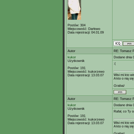
Postów:
304
Miejscowość:
Darłowo
Data rejestracji:
04.01.09
Autor
RE: Tomasz Pu
kukor
Dodane dnia 
Użytkownik
:(
Postów:
191
Miejscowość:
kukorzewo
Wisi mi kto wis
Data rejestracji:
13.03.07
A kto o nią si
Grabaż
Autor
RE: Tomasz Pu
kukor
Dodane dnia 
Użytkownik
Rafał, co Ty opow
Postów:
191
Miejscowość:
kukorzewo
Wisi mi kto wis
Data rejestracji:
13.03.07
A kto o nią si
Grabaż