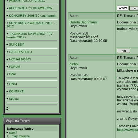
WOKÓŁ POEZJI /VIDEO/
RECENZJE UŻYTKOWNIKÓW
KONKURSY 2008/10 (archiwum)
Autor
RE: Tomasz Pu
Dorota Bachmann
Dodane dnia 
KONKURSY KWARTAŁU 2010 -
Użytkownik
2012
trudno uwierz
Postów:
258
-- KONKURS NA WIERSZ -- (IV
Miejscowość:
Łódź
kwartał 2012)
Data rejestracji:
12.10.08
SUKCESY
GALERIA FOTO
Autor
RE: Tomasz Pu
AKTUALNOŚCI
cicho
Dodane dnia 
FORUM
Użytkownik
kilka słów o
CZAT
Postów:
345
To wyszło z r
Data rejestracji:
09.03.07
ze znalezieni
LINKI
jaśminem? Cóż
wyznaczone p
KONTAKT
tańczących na
Szukaj
tak znikają wi
w usta. Połkni
nie wracaj do
z tomu
Rewer
Wątki na Forum
Tomasz Pułka
Najnowsze Wpisy
http://www.po
slam?
...moje wiersze
___________