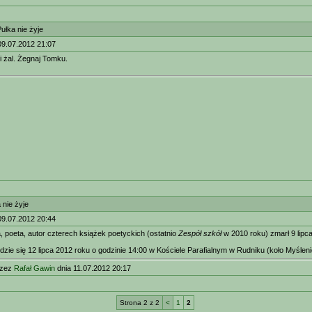
łka nie żyje
09.07.2012 21:07
lki żal. Żegnaj Tomku.
nie żyje
09.07.2012 20:44
 poeta, autor czterech książek poetyckich (ostatnio
Zespół szkół
w 2010 roku) zmarł 9 lipca
zie się 12 lipca 2012 roku o godzinie 14:00 w Kościele Parafialnym w Rudniku (koło Myśleni
rzez
Rafał Gawin
dnia 11.07.2012 20:17
Strona 2 z 2
<
1
2