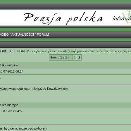
VIDEO
ˇ
AKTUALNOŚCI
ˇ
FORUM
 OKOLICE |
FORUM - czyli o wszystkim co interesuje poetów i nie może być gdzie indziej z
Strona 2 z 2
<
1
2
łka nie żyje
10.07.2012 06:14
.
walem własnego losu - nie każdy Kowalczykiem.
łka nie żyje
10.07.2012 04:50
musi być ceną, może być wyborem