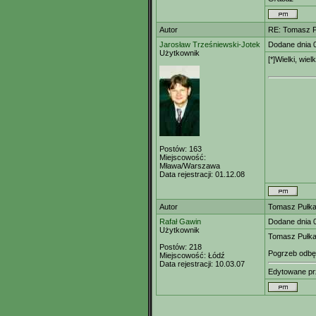
Autor
RE: Tomasz Pu
Jarosław Trześniewski-Jotek
Dodane dnia 
Użytkownik
[*]Wielki, wie
Postów:
163
Miejscowość:
Mława/Warszawa
Data rejestracji:
01.12.08
Autor
Tomasz Pułka 
Rafał Gawin
Dodane dnia 
Użytkownik
Tomasz Pułka,
Postów:
218
Pogrzeb odbęd
Miejscowość:
Łódź
Data rejestracji:
10.03.07
Edytowane p