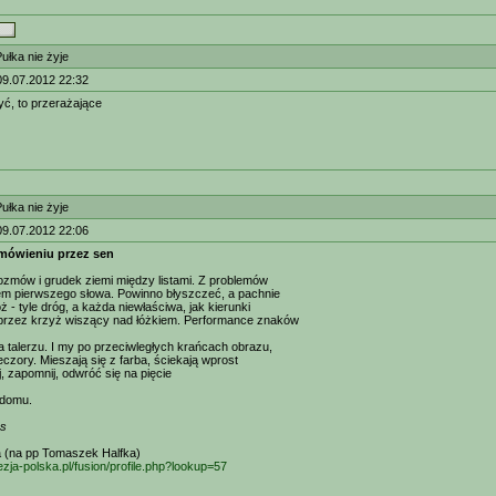
łka nie żyje
09.07.2012 22:32
yć, to przerażające
łka nie żyje
09.07.2012 22:06
 mówieniu przez sen
ozmów i grudek ziemi między listami. Z problemów
em pierwszego słowa. Powinno błyszczeć, a pachnie
 - tyle dróg, a każda niewłaściwa, jak kierunki
rzez krzyż wiszący nad łóżkiem. Performance znaków
 talerzu. I my po przeciwległych krańcach obrazu,
eczory. Mieszają się z farba, ściekają wprost
j, zapomnij, odwróć się na pięcie
 domu.
s
 (na pp Tomaszek Halfka)
ezja-polska.pl/fusion/profile.php?lookup=57
__________________________________________