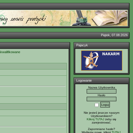
Piątek, 07.08.2026
Pajacyk
akwalifikowane
Logowanie
Nazwa Użytkownika
Hasło
Nie jesteś jeszcze naszym
Użytkownikiem?
Kilknij TUTAJ
żeby się
zarejestrować.
Zapomniane hasło?
Wyślemy nowe, kliknij
TUTAJ
.