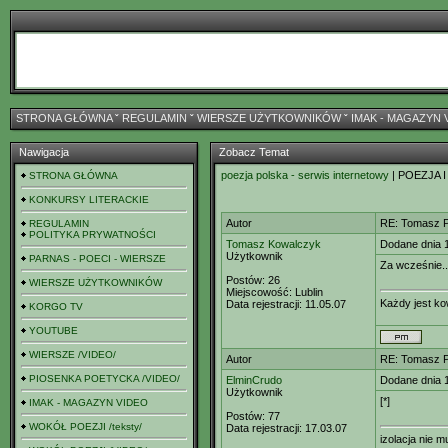
STRONA GŁÓWNA
ˇ
REGULAMIN
ˇ
WIERSZE UŻYTKOWNIKÓW
ˇ
IMAK - MAGAZYN 
Nawigacja
Zobacz Temat
poezja polska - serwis internetowy
| POEZJA I
STRONA GŁÓWNA
KONKURSY LITERACKIE
Autor
RE: Tomasz Pu
REGULAMIN
POLITYKA PRYWATNOŚCI
Tomasz Kowalczyk
Dodane dnia 
Użytkownik
PARNAS - POECI - WIERSZE
Za wcześnie..
Postów:
26
WIERSZE UŻYTKOWNIKÓW
Miejscowość:
Lublin
Każdy jest ko
Data rejestracji:
11.05.07
KORGO TV
YOUTUBE
WIERSZE /VIDEO/
Autor
RE: Tomasz Pu
PIOSENKA POETYCKA /VIDEO/
ElminCrudo
Dodane dnia 
Użytkownik
[*]
IMAK - MAGAZYN VIDEO
Postów:
77
WOKÓŁ POEZJI /teksty/
Data rejestracji:
17.03.07
izolacja nie 