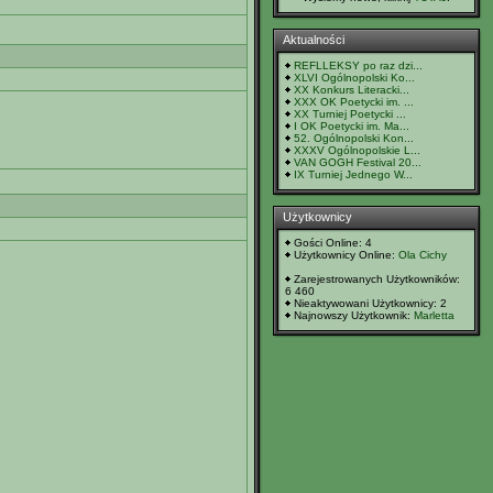
Aktualności
REFLLEKSY po raz dzi...
XLVI Ogólnopolski Ko...
XX Konkurs Literacki...
XXX OK Poetycki im. ...
XX Turniej Poetycki ...
I OK Poetycki im. Ma...
52. Ogólnopolski Kon...
XXXV Ogólnopolskie L...
VAN GOGH Festival 20...
IX Turniej Jednego W...
Użytkownicy
Gości Online: 4
Użytkownicy Online:
Ola Cichy
Zarejestrowanych Użytkowników:
6 460
Nieaktywowani Użytkownicy: 2
Najnowszy Użytkownik:
Marletta