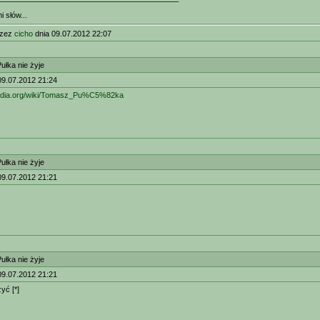
i słów...
rzez
cicho
dnia 09.07.2012 22:07
łka nie żyje
09.07.2012 21:24
kipedia.org/wiki/Tomasz_Pu%C5%82ka
łka nie żyje
09.07.2012 21:21
łka nie żyje
09.07.2012 21:21
yć [*]