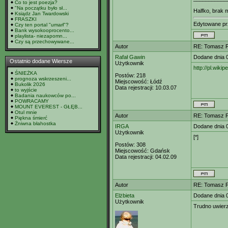
Co to jest poezja?
"Na początku było sł...
Halfko, brak m
Ksiądz Jan Twardowski
FRASZKI
Edytowane p
Czy ten portal "umarł"?
Bank wysokooprocento...
playlista- niezapomn...
Czy są przechowywane...
Autor
RE: Tomasz Pu
Rafał Gawin
Dodane dnia 
Ostatnio dodane Wiersze
Użytkownik
http://pl.wi
ŚNIEŻKA
Postów:
218
prognoza wskrzeszeni...
Miejscowość:
Łódź
Bukolik 2026
Data rejestracji:
10.03.07
to wyjście
Badania naukowców po...
POWRACAMY
MOUNT EVEREST - GŁĘB...
Otul mnie
Autor
RE: Tomasz Pu
Piękna śmierć
Żniwna błahostka
IRGA
Dodane dnia 
Użytkownik
[*]
Postów:
308
Miejscowość:
Gdańsk
Data rejestracji:
04.02.09
Autor
RE: Tomasz Pu
Elżbieta
Dodane dnia 
Użytkownik
Trudno uwierz