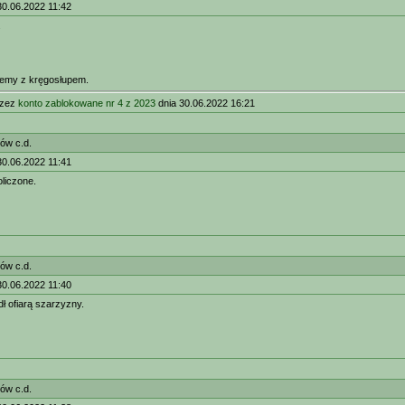
30.06.2022 11:42
.
lemy z kręgosłupem.
rzez
konto zablokowane nr 4 z 2023
dnia 30.06.2022 16:21
ów c.d.
30.06.2022 11:41
oliczone.
ów c.d.
30.06.2022 11:40
dł ofiarą szarzyzny.
ów c.d.