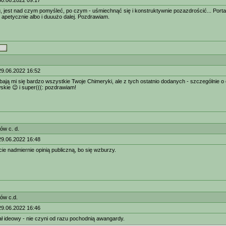
30.06.2022 09:17
, jest nad czym pomyśleć, po czym - uśmiechnąć się i konstruktywnie pozazdrościć... Porta
 apetycznie albo i duuużo dalej. Pozdrawiam.
29.06.2022 16:52
obają mi się bardzo wszystkie Twoje Chimeryki, ale z tych ostatnio dodanych - szczególnie o 
kie 😉 i super(((: pozdrawiam!
ów c. d.
29.06.2022 16:48
cie nadmiernie opinią publiczną, bo się wzburzy.
ów c.d.
29.06.2022 16:46
ł ideowy - nie czyni od razu pochodnią awangardy.