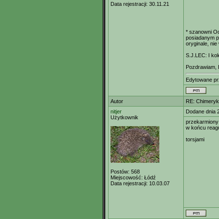
Data rejestracji:
30.11.21
* szanowni Od
posiadanym pr
oryginale, ni
S.J.LEC: I ko
Pozdrawiam, 
Edytowane p
Autor
RE: Chimeryk
nitjer
Dodane dnia 
Użytkownik
przekarmiony 
w końcu reag
torsjami
Postów:
568
Miejscowość:
Łódź
Data rejestracji:
10.03.07