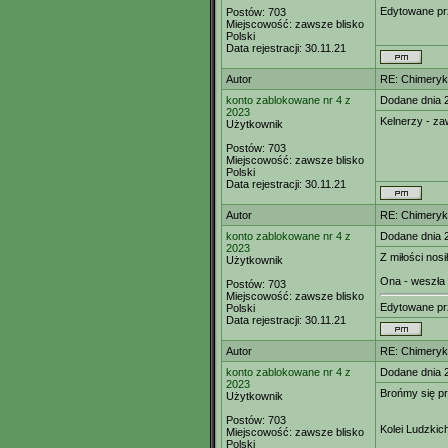
Edytowane p
Postów:
703
Miejscowość:
zawsze blisko
Polski
Data rejestracji:
30.11.21
Autor
RE: Chimeryk
konto zablokowane nr 4 z
Dodane dnia 
2023
Kelnerzy - za
Użytkownik
Postów:
703
Miejscowość:
zawsze blisko
Polski
Data rejestracji:
30.11.21
Autor
RE: Chimeryk
konto zablokowane nr 4 z
Dodane dnia 
2023
Z miłości nosi
Użytkownik
Ona - weszła 
Postów:
703
Miejscowość:
zawsze blisko
Edytowane p
Polski
Data rejestracji:
30.11.21
Autor
RE: Chimeryk
konto zablokowane nr 4 z
Dodane dnia 
2023
Brońmy się p
Użytkownik
Postów:
703
Kolei Ludzkic
Miejscowość:
zawsze blisko
Polski