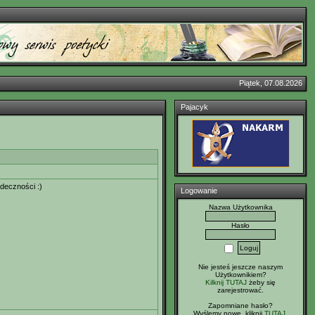
Piątek, 07.08.2026
Pajacyk
rdeczności :)
Logowanie
Nazwa Użytkownika
Hasło
Nie jesteś jeszcze naszym
Użytkownikiem?
Kilknij TUTAJ
żeby się
zarejestrować.
Zapomniane hasło?
Wyślemy nowe, kliknij
TUTAJ
.