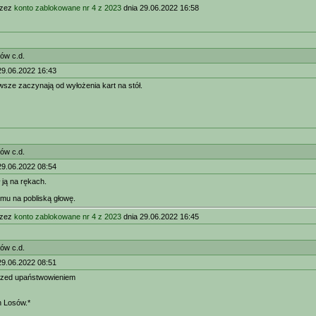
rzez
konto zablokowane nr 4 z 2023
dnia 29.06.2022 16:58
ów c.d.
29.06.2022 16:43
wsze zaczynają od wyłożenia kart na stół.
ów c.d.
29.06.2022 08:54
ł ją na rękach.
mu na pobliską głowę.
rzez
konto zablokowane nr 4 z 2023
dnia 29.06.2022 16:45
ów c.d.
29.06.2022 08:51
rzed upaństwowieniem
h Losów.*