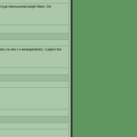
l żyje intensywniej dzięki Wam. Od
oku za oko i o awangardzie((: o pięści też-