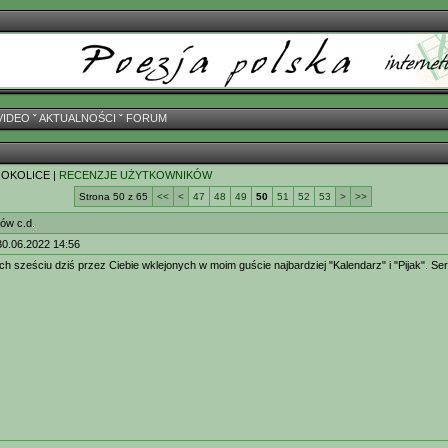
VIDEO
ˇ
AKTUALNOŚCI
ˇ
FORUM
 OKOLICE |
RECENZJE UŻYTKOWNIKÓW
Strona 50 z 65
<<
<
47
48
49
50
51
52
53
>
>>
ów c.d.
30.06.2022 14:56
ch sześciu dziś przez Ciebie wklejonych w moim guście najbardziej "Kalendarz" i "Pijak". Se