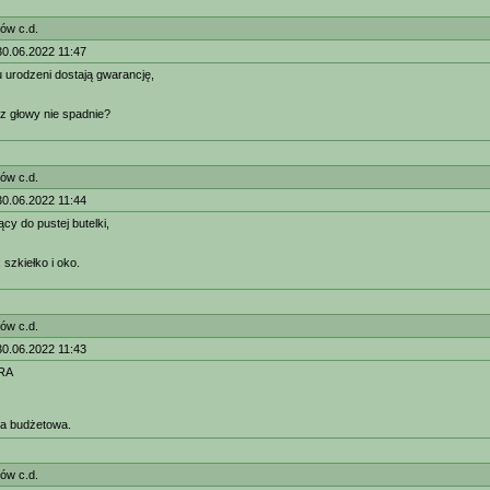
ów c.d.
30.06.2022 11:47
urodzeni dostają gwarancję,
z głowy nie spadnie?
ów c.d.
30.06.2022 11:44
ący do pustej butelki,
: szkiełko i oko.
ów c.d.
30.06.2022 11:43
RA
ura budżetowa.
ów c.d.