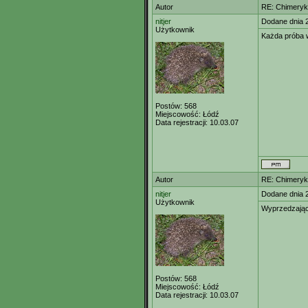
Autor
RE: Chimeryk
nitjer
Dodane dnia 
Użytkownik
Każda próba 
Postów:
568
Miejscowość:
Łódź
Data rejestracji:
10.03.07
Autor
RE: Chimeryk
nitjer
Dodane dnia 
Użytkownik
Wyprzedzając 
Postów:
568
Miejscowość:
Łódź
Data rejestracji:
10.03.07