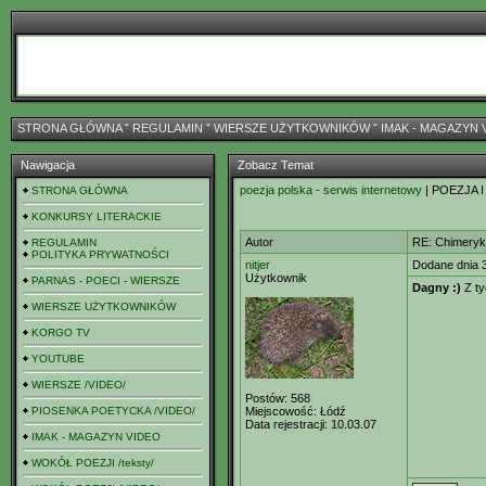
STRONA GŁÓWNA
ˇ
REGULAMIN
ˇ
WIERSZE UŻYTKOWNIKÓW
ˇ
IMAK - MAGAZYN 
Nawigacja
Zobacz Temat
poezja polska - serwis internetowy
| POEZJA I
STRONA GŁÓWNA
KONKURSY LITERACKIE
Autor
RE: Chimeryk
REGULAMIN
POLITYKA PRYWATNOŚCI
nitjer
Dodane dnia 
Użytkownik
PARNAS - POECI - WIERSZE
Dagny :)
Z ty
WIERSZE UŻYTKOWNIKÓW
KORGO TV
YOUTUBE
WIERSZE /VIDEO/
Postów:
568
PIOSENKA POETYCKA /VIDEO/
Miejscowość:
Łódź
Data rejestracji:
10.03.07
IMAK - MAGAZYN VIDEO
WOKÓŁ POEZJI /teksty/