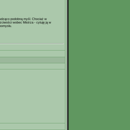
 łudząco podobną myśl. Chociaż w
zciwości wobec Mistrza - cytuję ją w
 pomysłu.