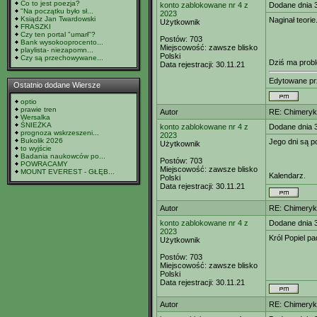
Co to jest poezja?
konto zablokowane nr 4 z
Dodane dnia 
"Na początku było sł...
2023
Ksiądz Jan Twardowski
Naginał teorie
Użytkownik
FRASZKI
Czy ten portal "umarł"?
Postów:
703
Bank wysokooprocento...
Miejscowość:
zawsze blisko
playlista- niezapomn...
Polski
Czy są przechowywane...
Dziś ma prob
Data rejestracji:
30.11.21
Edytowane p
Ostatnio dodane Wiersze
optio
prawie tren
Autor
RE: Chimeryk
Wersalka
ŚNIEŻKA
konto zablokowane nr 4 z
Dodane dnia 
prognoza wskrzeszeni...
2023
Bukolik 2026
Jego dni są p
Użytkownik
to wyjście
Badania naukowców po...
Postów:
703
POWRACAMY
Miejscowość:
zawsze blisko
MOUNT EVEREST - GŁĘB...
Kalendarz.
Polski
Data rejestracji:
30.11.21
Autor
RE: Chimeryk
konto zablokowane nr 4 z
Dodane dnia 
2023
Król Popiel pa
Użytkownik
Postów:
703
Miejscowość:
zawsze blisko
Polski
Data rejestracji:
30.11.21
Autor
RE: Chimeryk