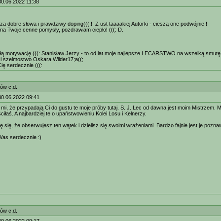
30.06.2022 11:38
 za dobre słowa i prawdziwy doping(((:!! Z ust taaaakiej Autorki - cieszą one podwójnie !
a Twoje cenne pomysły, pozdrawiam ciepło! (((: D.
płą motywację (((: Stanisław Jerzy - to od lat moje najlepsze LECARSTWO na wszelką smutę i
 i szelmostwo Oskara Wilder17;a((;
ę serdecznie (((:
ów c.d.
30.06.2022 09:41
 mi, że przypadają Ci do gustu te moje próby tutaj. S. J. Lec od dawna jest moim Mistrzem. M
iłaś. A najbardziej te o upaństwowieniu Kolei Losu i Kelnerzy.
 się, że obserwujesz ten wątek i dzielisz się swoimi wrażeniami. Bardzo fajnie jest je pozna
as serdecznie :)
ów c.d.