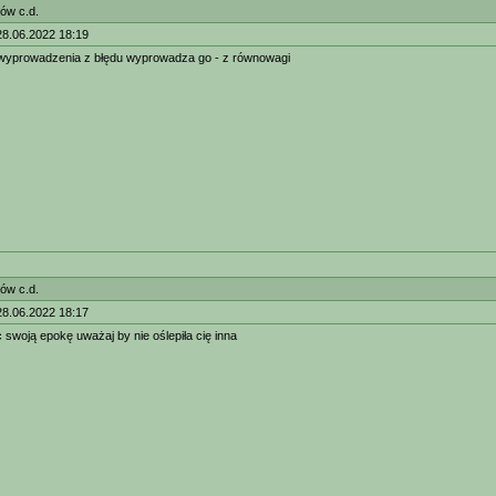
ów c.d.
28.06.2022 18:19
wyprowadzenia z błędu wyprowadza go - z równowagi
ów c.d.
28.06.2022 18:17
swoją epokę uważaj by nie oślepiła cię inna