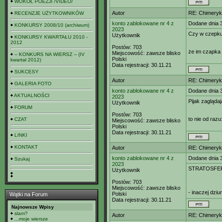
WOKÓŁ POEZJI /VIDEO/
Autor
RE: Chimeryk
RECENZJE UŻYTKOWNIKÓW
konto zablokowane nr 4 z
Dodane dnia 
KONKURSY 2008/10 (archiwum)
2023
Czy w czepku 
Użytkownik
KONKURSY KWARTAŁU 2010 -
2012
Postów:
703
że im czapka 
Miejscowość:
zawsze blisko
-- KONKURS NA WIERSZ -- (IV
Polski
kwartał 2012)
Data rejestracji:
30.11.21
SUKCESY
Autor
RE: Chimeryk
GALERIA FOTO
konto zablokowane nr 4 z
Dodane dnia 
AKTUALNOŚCI
2023
Pijak zaglądaj
Użytkownik
FORUM
Postów:
703
to nie od razu
CZAT
Miejscowość:
zawsze blisko
Polski
Data rejestracji:
30.11.21
LINKI
KONTAKT
Autor
RE: Chimeryk
konto zablokowane nr 4 z
Dodane dnia 
Szukaj
2023
STRATOSFE
Użytkownik
Postów:
703
Miejscowość:
zawsze blisko
- inaczej dzi
Polski
Wątki na Forum
Data rejestracji:
30.11.21
Najnowsze Wpisy
slam?
Autor
RE: Chimeryk
...moje wiersze