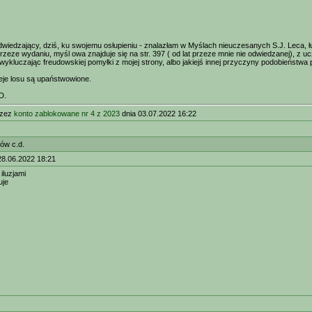
wiedzający, dziś, ku swojemu osłupieniu - znalazłam w Myślach nieuczesanych S.J. Leca,
zeze wydaniu, myśl owa znajduje się na str. 397 ( od lat przeze mnie nie odwiedzanej), z uc
e wykluczając freudowskiej pomyłki z mojej strony, albo jakiejś innej przyczyny podobieństwa
leje losu są upaństwowione.
D.
rzez
konto zablokowane nr 4 z 2023
dnia 03.07.2022 16:22
ów c.d.
28.06.2022 18:21
iluzjami
uje