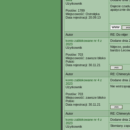
silva
Dodane dnia 
Użytkownik
Dajecie czadu
apatycznie do
Postów:
1789
Miejscowość:
Ostrołęka
Data rejestracji:
20.09.13
Autor
RE: Do nitjer
konto zablokowane nr 4 z
Dodane dnia 
2023
Nitjerze, pod
Użytkownik
bardzo Lecows
Postów:
703
Miejscowość:
zawsze blisko
Polski
Data rejestracji:
30.11.21
Autor
RE: Chimeryk
konto zablokowane nr 4 z
Dodane dnia 
2023
Nie wstrząsaj
Użytkownik
Postów:
703
Miejscowość:
zawsze blisko
Polski
Data rejestracji:
30.11.21
Autor
RE: Chimeryk
konto zablokowane nr 4 z
Dodane dnia 
2023
Słomiany zapa
Użytkownik