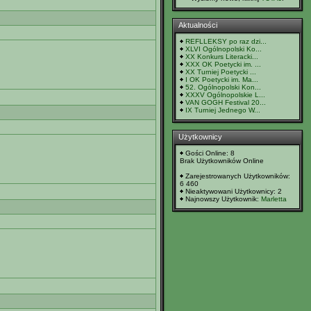
Aktualności
REFLLEKSY po raz dzi...
XLVI Ogólnopolski Ko...
XX Konkurs Literacki...
XXX OK Poetycki im. ...
XX Turniej Poetycki ...
I OK Poetycki im. Ma...
52. Ogólnopolski Kon...
XXXV Ogólnopolskie L...
VAN GOGH Festival 20...
IX Turniej Jednego W...
Użytkownicy
Gości Online: 8
Brak Użytkowników Online
Zarejestrowanych Użytkowników:
6 460
Nieaktywowani Użytkownicy: 2
Najnowszy Użytkownik:
Marletta