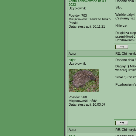
konto zablokowane nr 4 z
Dodane dnia 
2023
Silvo:
Użytkownik
Wielkie dzięki
Postów:
703
Czekamy też n
Miejscowość:
zawsze blisko
Polski
Nitjerze:
Data rejestracji:
30.11.21
Dzięki za cie
przenikliwość
Pozdrawiam Ci
Autor
RE: Chimeryk
nitjer
Dodane dnia 
Użytkownik
Dagny :)
Miło
wczoraj umieśc
Silvo :)
Cieszę
Pozdrawiam W
Postów:
568
Miejscowość:
Łódź
Data rejestracji:
10.03.07
Autor
RE: Chimeryk